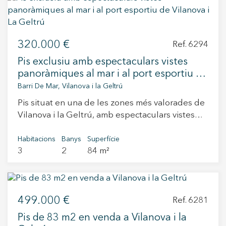
parcel·la a dividir consta duns 1300m2,
compartim la normativa urbanística. permet
construir una casa unifamiliar aïllada
320.000 €
Característiques urbanístiques: Classificació
Ref. 6294
urbanística: Clau 16 – Zona ciutat jardí extensiva
Pis exclusiu amb espectaculars vistes
Parcel·la mínima: 1.200 m² Edificabilitat màxima:
panoràmiques al mar i al port esportiu de
0,50 m²/m² Ocupació màxima: 20% Façana
Vilanova i La Geltrú
Barri De Mar, Vilanova i la Geltrú
mínima: 20 m Alçada màxima edificable: 10,60 m
Pis situat en una de les zones més valorades de
(Planta baixa + primera planta + 50% de planta
Vilanova i la Geltrú, amb espectaculars vistes
àtic) Construcció auxiliar permesa: 5%
panoràmiques al mar i al port esportiu. Gràcies a
docupació Ús permès: Habitatge unifamiliar
la seva orientació sud-oest, l’habitatge gaudeix
Habitacions
Banys
Superfície
aïllat Des de Durán Carasso t'assessorem en
3
2
84 m²
d’abundant llum natural des de primera hora
allò que necessitis per prendre la decisió i
del matí fins al capvespre. Aquesta privilegiada
començar el teu projecte de casa. Viu on
orientació, juntament amb els amplis finestrals i
mereixes viure!
l’excel·lent distribució dels espais, crea una
499.000 €
atmosfera càlida, serena i molt acollidora. La
Ref. 6281
lluminositat és una de les grans protagonistes
Pis de 83 m2 en venda a Vilanova i la
d’aquest immoble, aportant amplitud i una