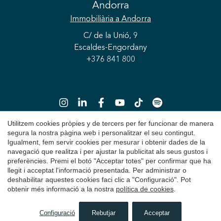
Andorra
Immobiliària
a Andorra
C/ de la Unió, 9
Escaldes-Engordany
+376 841 800
Utilitzem cookies pròpies y de tercers per fer funcionar de manera
segura la nostra pàgina web i personalitzar el seu contingut.
Igualment, fem servir cookies per mesurar i obtenir dades de la
Copyright 2026 © Durán Carasso
navegació que realitza i per ajustar la publicitat als seus gustos i
preferències. Premi el botó "Acceptar totes" per confirmar que ha
Avís Legal
llegit i acceptat l'informació presentada. Per administrar o
deshabilitar aquestes cookies faci clic a "Configuració". Pot
Política de Privacitat
obtenir més informació a la nostra
política de cookies
.
Política de Cookies
Configuració
Rebutjar
Acceptar