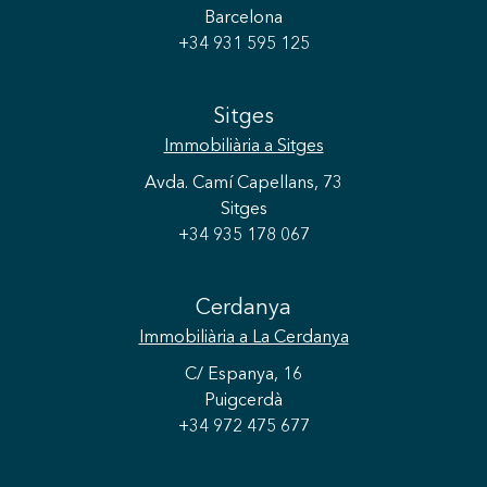
Barcelona
+34 931 595 125
Sitges
Immobiliària
a Sitges
Avda. Camí Capellans, 73
Sitges
+34 935 178 067
Cerdanya
Immobiliària
a La Cerdanya
C/ Espanya, 16
Puigcerdà
+34 972 475 677
Guardar configuració
Acceptar totes