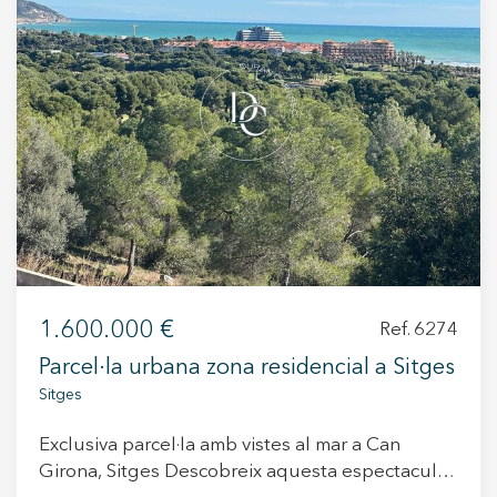
una millor experiència a través de productes recomanats.
Marketing i publicitat
Aquestes cookies són utilitzades per emmagatzemar
informació sobre les preferències i les eleccions personals
de l'usuari a través de l'observació continuada dels seus
hàbits de navegació. Gràcies a elles, podem conèixer els
hàbits de navegació al lloc web i mostrar publicitat
relacionada amb el perfil de navegació de l'usuari.
1.600.000 €
Ref. 6274
Parcel·la urbana zona residencial a Sitges
Sitges
Exclusiva parcel·la amb vistes al mar a Can
Girona, Sitges Descobreix aquesta espectacular