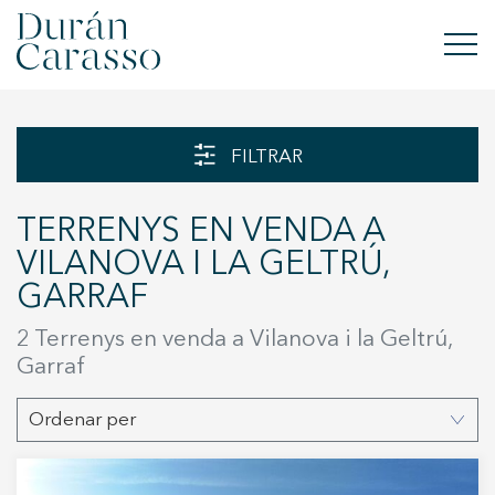
COMPRAR
FILTRAR
LLOGAR
TERRENYS EN VENDA A
VENDRE
VILANOVA I LA GELTRÚ,
GARRAF
OBRA NOVA
2
Terrenys en venda a Vilanova i la Geltrú,
INVERSIONS
Garraf
GRUP DC
Ordenar per
CONTACTE