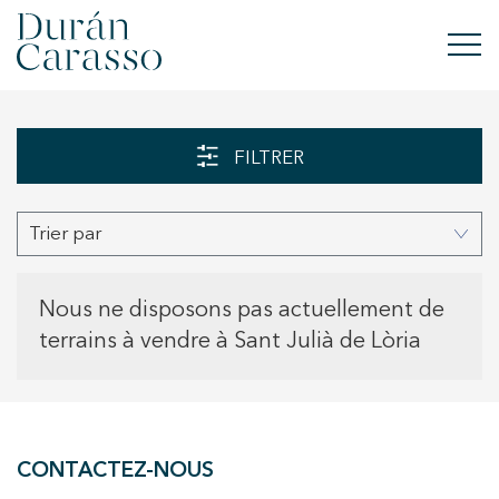
ACHETER
FILTRER
À LOUER
Trier par
VENDRE
NOUVELLE CONSTRUCTION
Nous ne disposons pas actuellement de
terrains à vendre à Sant Julià de Lòria
INVESTISSEMENTS
GROUPE DC
CONTACTEZ-NOUS
CONTACT