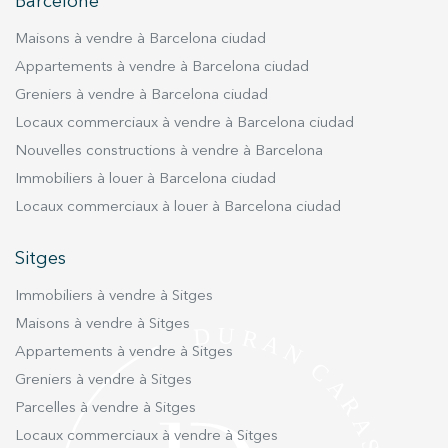
utilisateurs du service. . Ils nous permettent de
Barcelone
sauvegarder les informations de préférence de l'utilisateur
pour améliorer la qualité de nos services et offrir une
Maisons à vendre à Barcelona ciudad
meilleure expérience grâce aux produits recommandés.
Appartements à vendre à Barcelona ciudad
Greniers à vendre à Barcelona ciudad
Marketing et Publicité
Locaux commerciaux à vendre à Barcelona ciudad
Ces cookies sont utilisés pour stocker des informations sur
les préférences et les choix personnels de l'utilisateur
Nouvelles constructions à vendre à Barcelona
grâce à l'observation continue de ses habitudes de
Immobiliers à louer à Barcelona ciudad
navigation. Grâce à eux, nous pouvons connaître les
habitudes de navigation sur le site Web et afficher des
Locaux commerciaux à louer à Barcelona ciudad
publicités liées au profil de navigation de l'utilisateur.
Sitges
Immobiliers à vendre à Sitges
Maisons à vendre à Sitges
Appartements à vendre à Sitges
Greniers à vendre à Sitges
Parcelles à vendre à Sitges
Locaux commerciaux à vendre à Sitges