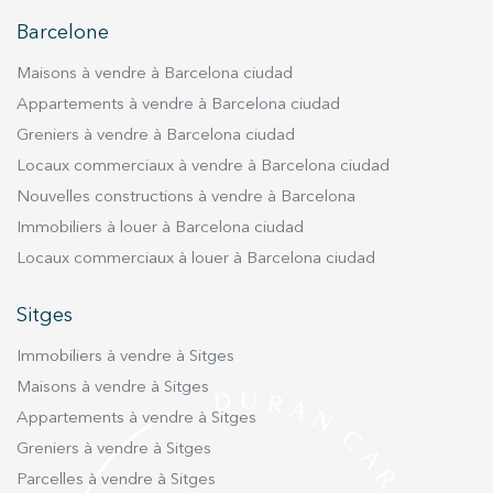
utilisateurs du service. . Ils nous permettent de
sauvegarder les informations de préférence de l'utilisateur
Barcelone
pour améliorer la qualité de nos services et offrir une
meilleure expérience grâce aux produits recommandés.
Maisons à vendre à Barcelona ciudad
Appartements à vendre à Barcelona ciudad
Marketing et Publicité
Greniers à vendre à Barcelona ciudad
Ces cookies sont utilisés pour stocker des informations sur
Locaux commerciaux à vendre à Barcelona ciudad
les préférences et les choix personnels de l'utilisateur
grâce à l'observation continue de ses habitudes de
Nouvelles constructions à vendre à Barcelona
navigation. Grâce à eux, nous pouvons connaître les
habitudes de navigation sur le site Web et afficher des
Immobiliers à louer à Barcelona ciudad
publicités liées au profil de navigation de l'utilisateur.
Locaux commerciaux à louer à Barcelona ciudad
Sitges
Immobiliers à vendre à Sitges
Maisons à vendre à Sitges
Appartements à vendre à Sitges
Greniers à vendre à Sitges
Parcelles à vendre à Sitges