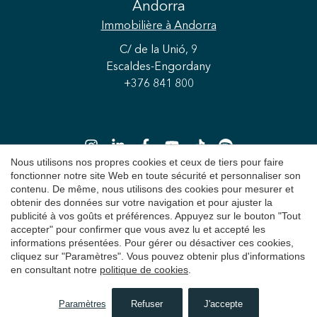
Andorra
Immobilière
à Andorra
C/ de la Unió, 9
Escaldes-Engordany
+376 841 800
Nous utilisons nos propres cookies et ceux de tiers pour faire
fonctionner notre site Web en toute sécurité et personnaliser son
Enregistrer les paramètres
Tout accepter
contenu. De même, nous utilisons des cookies pour mesurer et
obtenir des données sur votre navigation et pour ajuster la
Copyright 2026 © Durán Carasso
publicité à vos goûts et préférences. Appuyez sur le bouton "Tout
accepter" pour confirmer que vous avez lu et accepté les
Avis juridique
informations présentées. Pour gérer ou désactiver ces cookies,
cliquez sur "Paramètres". Vous pouvez obtenir plus d'informations
Politique de Confidentialité
en consultant notre
politique de cookies
.
Politique de cookies
Paramètres
Refuser
J'accepte