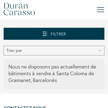
ACHETER
FILTRER
À LOUER
Trier par
VENDRE
NOUVELLE CONSTRUCTION
Nous ne disposons pas actuellement de
bâtiments à vendre à Santa Coloma de
INVESTISSEMENTS
Gramanet, Barcelonès
GROUPE DC
CONTACT