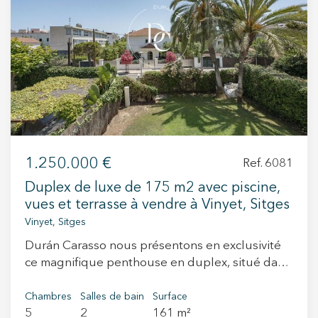
+34 935 178 067
ES
CA
EN
FR
1.250.000 €
Ref. 6081
Duplex de luxe de 175 m2 avec piscine,
vues et terrasse à vendre à Vinyet, Sitges
Vinyet, Sitges
Durán Carasso nous présentons en exclusivité
ce magnifique penthouse en duplex, situé dans
une communauté tranquille de seulement 4
voisins. Un cadre paisible, à deux pas de la
Chambres
Salles de bain
Surface
5
2
161 m²
plage et du centre de Sitges. En entrant dans le