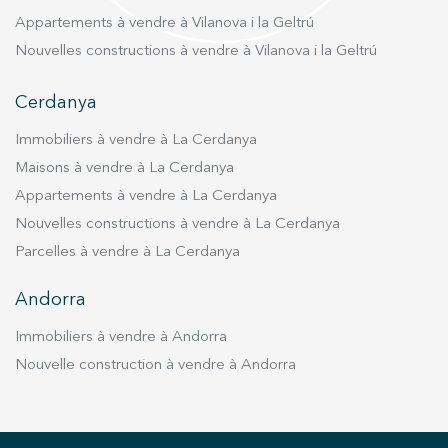
optimal, avec un garage pouvant accueillir 5 à 6
aujourd'hui pour organiser votre visite privée.
Appartements à vendre à Vilanova i la Geltrú
véhicules, un espace barbecue avec salle à
manger d’été, des stores automatiques, une
Nouvelles constructions à vendre à Vilanova i la Geltrú
grande piscine, des toilettes extérieures et un
espace chill-out récemment aménagé, équipé
Cerdanya
d’un ventilateur et d’une télévision. Une
Immobiliers à vendre à La Cerdanya
propriété spacieuse, fonctionnelle et
Maisons à vendre à La Cerdanya
contemporaine, idéale pour ceux qui souhaitent
s’installer durablement à Sitges, à quelques
Appartements à vendre à La Cerdanya
minutes à pied du centre-ville et de la plage,
Nouvelles constructions à vendre à La Cerdanya
dans un quartier résidentiel établi, calme et
Parcelles à vendre à La Cerdanya
parfaitement desservi. Disponible à partir de mi-
février.
Andorra
Immobiliers à vendre à Andorra
Nouvelle construction à vendre à Andorra