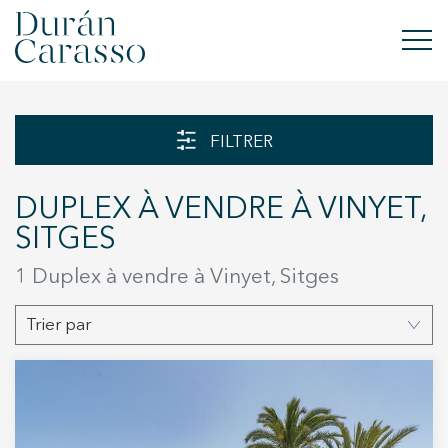
ACHETER
FILTRER
À LOUER
DUPLEX À VENDRE À VINYET,
VENDRE
SITGES
NOUVELLE CONSTRUCTION
1
Duplex à vendre à Vinyet, Sitges
INVESTISSEMENTS
Trier par
GROUPE DC
CONTACT