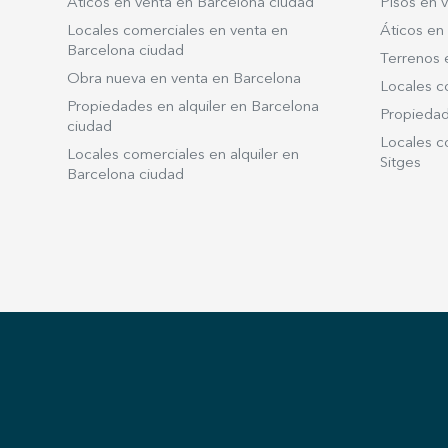
Áticos en venta en Barcelona ciudad
Pisos en v
Locales comerciales en venta en
Áticos en 
Barcelona ciudad
Terrenos 
Obra nueva en venta en Barcelona
Locales c
Propiedades en alquiler en Barcelona
Propiedade
ciudad
Locales co
Locales comerciales en alquiler en
Sitges
Barcelona ciudad