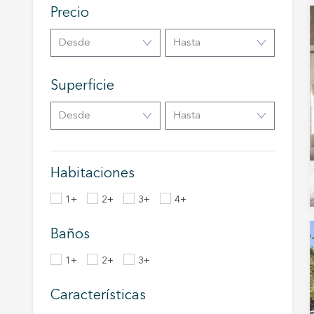
eleccio
Precio
hábitos
en el si
usuario
Desde
Hasta
Superficie
Desde
Hasta
Habitaciones
1+
2+
3+
4+
Baños
1+
2+
3+
Características