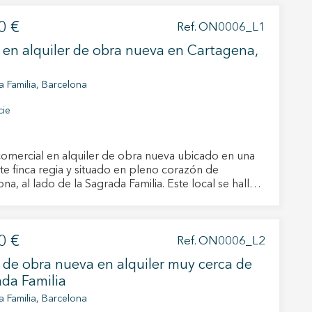
us
gación
0 €
Ref. ON0006_L1
 en alquiler de obra nueva en Cartagena,
 Familia, Barcelona
cie
comercial en alquiler de obra nueva ubicado en una
te finca regia y situado en pleno corazón de
 al lado de la Sagrada Familia. Este local se halla
alle Cartagena, en el famoso distrito de l'Eixample,
io auténtico, a tan sólo unos pasos de la Basílica de
a Familia y bien comunicado. A pie de calle,
0 €
nsta de un baño. Se entrega con carpintería de
Ref. ON0006_L2
io y persiana metálica. No tiene salida de humos.
 de obra nueva en alquiler muy cerca de
ente a estrenar.
da Familia
 Familia, Barcelona