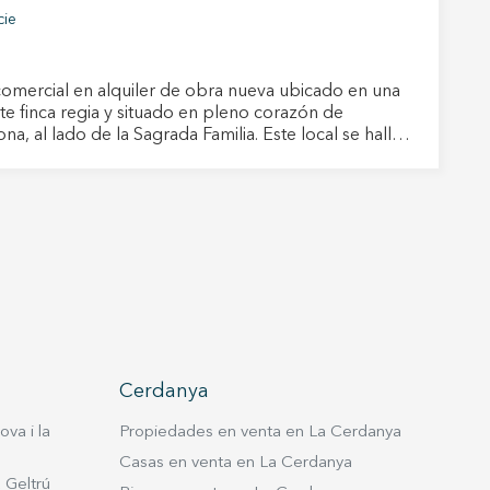
cie
comercial en alquiler de obra nueva ubicado en una
te finca regia y situado en pleno corazón de
 al lado de la Sagrada Familia. Este local se halla
alle Cartagena, en el famoso distrito de l'Eixample,
io auténtico, a tan sólo unos pasos de la Basílica de
a Familia y bien comunicado. A pie de calle,
nsta de un baño. Se entrega con carpintería de
io y persiana metálica. No tiene salida de humos.
ente a estrenar.
Cerdanya
va i la
Propiedades en venta en La Cerdanya
Casas en venta en La Cerdanya
 Geltrú