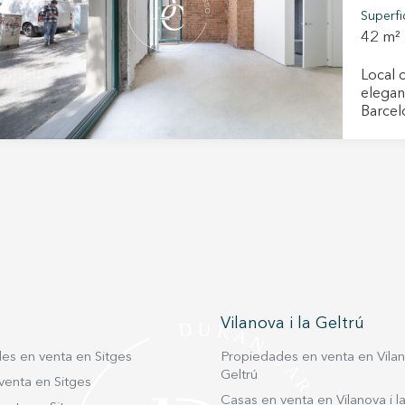
Superfi
42 m²
Local 
elegan
Barcelona,
en la c
un barr
la Sagrad
céntrico y co
alumin
Totalm
Vilanova i la Geltrú
es en venta en Sitges
Propiedades en venta en Vilano
Geltrú
venta en Sitges
Casas en venta en Vilanova i la