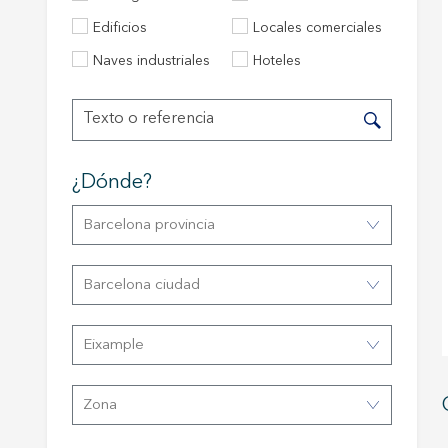
Edificios
Locales comerciales
Técnic
Naves industriales
Hoteles
Este sit
mejorar
instala
pudiend
deberá 
de la p
¿dónde?
Analít
Barcelona provincia
Permite
sitio we
Barcelona ciudad
medició
los usua
que hac
del usu
Eixample
experie
Market
Zona
Estas c