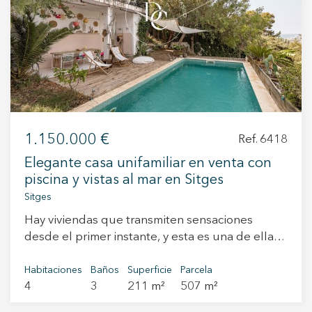
+34 935 178 067
1.150.000 €
Ref. 6418
ES
CA
EN
FR
Elegante casa unifamiliar en venta con
piscina y vistas al mar en Sitges
Sitges
Hay viviendas que transmiten sensaciones
desde el primer instante, y esta es una de ellas.
Una preciosa casa unifamiliar a cuatro vientos,
con mucho carácter, ubicada en una tranquila
Habitaciones
Baños
Superficie
Parcela
4
3
211 m²
507 m²
zona residencial de Sitges, donde la luz natural,
las vistas y la tranquilidad se convierten en