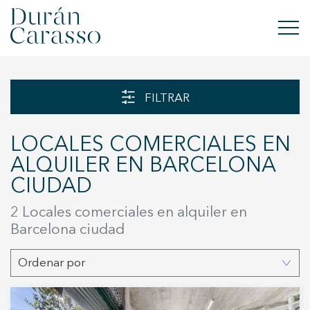
COMPRAR
FILTRAR
ALQUILAR
LOCALES COMERCIALES EN
VENDER
ALQUILER EN BARCELONA
CIUDAD
OBRA NUEVA
2 Locales comerciales en alquiler en
INVERSIONES
Barcelona ciudad
GRUPO DC
Ordenar por
CONTACTO