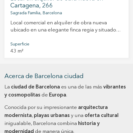
Cartagena, 266
Sagrada Familia, Barcelona
Local comercial en alquiler de obra nueva
ubicado en una elegante finca regia y situado
en pleno corazón de Barcelona, al lado de la
Sagrada Familia. Este local se halla en la calle
Superficie
43 m²
Cartagena, en el famoso distrito de l'Eixample,
un barrio auténtico, a tan sólo unos pasos de la
Basílica de la Sagrada Familia y bien
comunicado. A pie de calle, céntrico y consta de
Acerca de Barcelona ciudad
un baño. Se entrega con carpintería de aluminio
La
y persiana metálica. No tiene salida de humos.
ciudad de Barcelona
es una de las más
vibrantes
Totalmente a estrenar.
y cosmopolitas
de
Europa
.
Conocida por su impresionante
arquitectura
modernista
,
playas urbanas
y una
oferta cultural
inigualable, Barcelona combina
historia y
modernidad
de manera única.