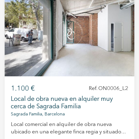
+34 935 178 067
ES
CA
EN
FR
Modificar cookies
1.100 €
Ref. ON0006_L2
Técnicas y funcionales
Siempre activas
Local de obra nueva en alquiler muy
Este sitio web utiliza Cookies propias para recopilar
cerca de Sagrada Familia
información con la finalidad de mejorar nuestros servicios.
Sagrada Familia, Barcelona
Si continua navegando, supone la aceptación de la
instalación de las mismas. El usuario tiene la posibilidad
Local comercial en alquiler de obra nueva
de configurar su navegador pudiendo, si así lo desea,
impedir que sean instaladas en su disco duro, aunque
ubicado en una elegante finca regia y situado
deberá tener en cuenta que dicha acción podrá ocasionar