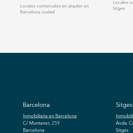
amplios ventanales y una distribución
Locales co
Locales comerciales en alquiler en
diáfana, con materiales como maderas
Sitges
Barcelona ciudad
nobles y elementos rústicos que reflejan la
filosofía ecuestre. Además, cuenta con una
amplia bodega y zonas comunes.
Barcelona
Sitges
Inmobiliaria
en Barcelona
Inmobili
C/ Muntaner, 259
Avda. C
Barcelona
Sitges