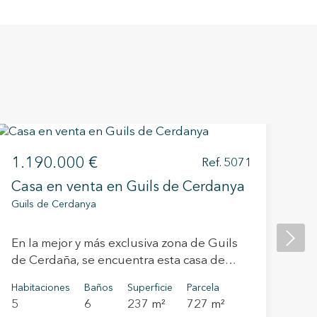
1.190.000 €
Ref. 5071
1
Casa en venta en Guils de Cerdanya
Im
Guils de Cerdanya
en
Qui
En la mejor y más exclusiva zona de Guils
de Cerdaña, se encuentra esta casa de
Ub
diseño vanguardista realizada por un
Qu
Habitaciones
Baños
Superficie
Parcela
reconocido arquitecto barcelonés. Esta
ve
5
6
237 m²
727 m²
Hab
línea de casas unifamiliares se encuentra al
y 