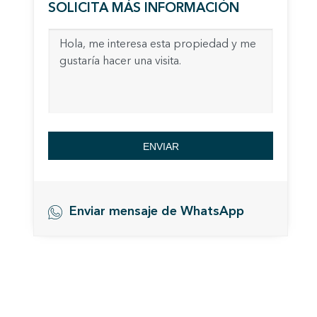
SOLICITA MÁS INFORMACIÓN
medició
los usua
que hac
del usu
experie
Market
Estas c
eleccio
hábitos
ENVIAR
en el si
usuario
Enviar mensaje de WhatsApp