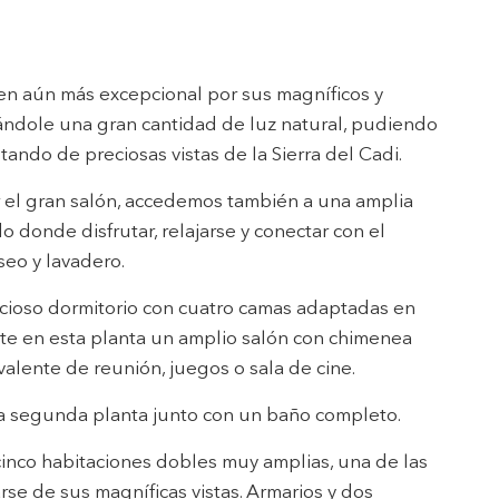
ión de
s de uso
rencia
ejor
en aún más excepcional por sus magníficos y
ándole una gran cantidad de luz natural, pudiendo
tando de preciosas vistas de la Sierra del Cadi.
s y
us
 el gran salón, accedemos también a una amplia
gación
do donde disfrutar, relajarse y conectar con el
seo y lavadero.
ioso dormitorio con cuatro camas adaptadas en
ente en esta planta un amplio salón con chimenea
alente de reunión, juegos o sala de cine.
 segunda planta junto con un baño completo.
cinco habitaciones dobles muy amplias, una de las
rse de sus magníficas vistas. Armarios y dos