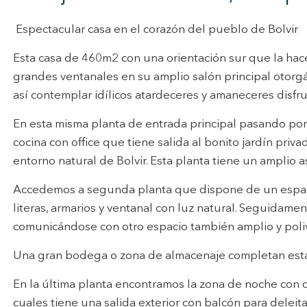
n de la actividad de la web para la elaboración de perfiles de navegac
rios con el fin de introducir mejoras en función del análisis de los dato
Espectacular casa en el corazón del pueblo de Bolvir
en los usuarios del servicio. Permiten guardar la información de prefe
ario para mejorar la calidad de nuestros servicios y para ofrecer una m
ncia a través de productos recomendados.
Esta casa de 460m2 con una orientación sur que la hac
grandes ventanales en su amplio salón principal otorg
ing y publicidad
así contemplar idílicos atardeceres y amaneceres disfru
ookies son utilizadas para almacenar información sobre las preferencia
nes personales del usuario a través de la observación continuada de s
En esta misma planta de entrada principal pasando por
 de navegación. Gracias a ellas, podemos conocer los hábitos de nave
cocina con office que tiene salida al bonito jardín priva
tio web y mostrar publicidad relacionada con el perfil de navegación del
.
Guardar configuración
Aceptar todas
entorno natural de Bolvir. Esta planta tiene un amplio a
Accedemos a segunda planta que dispone de un espac
literas, armarios y ventanal con luz natural. Seguidam
comunicándose con otro espacio también amplio y poliv
Una gran bodega o zona de almacenaje completan esta
En la última planta encontramos la zona de noche con 
cuales tiene una salida exterior con balcón para deleita