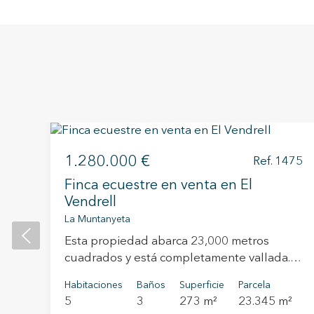
1.280.000 €
851
Ref. 1475
d
Finca ecuestre en venta en El
Vendrell
La Muntanyeta
Esta propiedad abarca 23,000 metros
d
cuadrados y está completamente vallada.
Destaca por su ubicación única, situada a
Habitaciones
Baños
Superficie
Parcela
menos de 4 km del mar, cerca de las playas
5
3
273 m²
23.345 m²
de Calafell y Sant Salvador, en Cataluña.