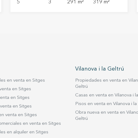
5
3
291 m²
319 m²
estandares de una casa passiva con la
maxima eficiencia energética y vistas al mar.
Tiene ascensor desde la planta -1 a la suite
superior. Se divie en: planta sótano, planta
principal, primera planta y segunda planta.
Planta -1: En el sótano encontramos una
sala polivalente, zona de aguas y
maquinas, gran sala de lavadero,
despensa o multifuncional y garaje con
Vilanova i la Geltrú
capacidad para 2 coches que incluyen la
pre instalación de carga eléctrica. Planta
es en venta en Sitges
Propiedades en venta en Vilano
Baja: A la vivienda accedemos oficialmente
Geltrú
venta en Sitges
por la planta 0 desde la calle. Ésta planta
Casas en venta en Vilanova i la
enta en Sitges
consta de un baño completo, gran cocina
Pisos en venta en Vilanova i la
venta en Sitges
abierta con mucha luz natural y salón
Obra nueva en venta en Vilanov
en venta en Sitges
comedor con salida a una gran terraza de
Geltrú
18 m2, mas un jardín con piscina
omerciales en venta en Sitges
desbordante privada. Incluye todos los
s en alquiler en Sitges