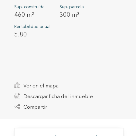
Sup. construida
Sup. parcela
460 m²
300 m²
Rentabilidad anual
5.80
Modif
Técnic
Este sit
mejorar
Ver en el mapa
instala
pudiend
Descargar ficha del inmueble
deberá 
de la p
Compartir
Analít
Permite
sitio we