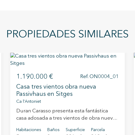
PROPIEDADES SIMILARES
1.190.000 €
Ref. ON0004_01
Casa tres vientos obra nueva
Passivhaus en Sitges
Ca l'Antoniet
Duran Carasso presenta esta fantástica
casa adosada a tres vientos de obra nueva,
en la zona de Ca l'Antoniet. La casa en si es
Habitaciones
Baños
Superficie
Parcela
una maravilla, cuenta con todos los