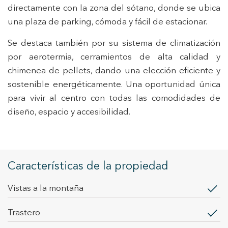
directamente con la zona del sótano, donde se ubica
Modificar cookies
una plaza de parking, cómoda y fácil de estacionar.
Se destaca también por su sistema de climatización
Técnicas y funcionales
Siempre activas
por aerotermia, cerramientos de alta calidad y
Este sitio web utiliza Cookies propias para recopilar
información con la finalidad de mejorar nuestros servicios.
chimenea de pellets, dando una elección eficiente y
Si continua navegando, supone la aceptación de la
sostenible energéticamente. Una oportunidad única
instalación de las mismas. El usuario tiene la posibilidad
de configurar su navegador pudiendo, si así lo desea,
para vivir al centro con todas las comodidades de
impedir que sean instaladas en su disco duro, aunque
deberá tener en cuenta que dicha acción podrá ocasionar
diseño, espacio y accesibilidad.
dificultades de navegación de la página web.
Analíticas y personalización
Permiten realizar el seguimiento y análisis del
Características de la propiedad
comportamiento de los usuarios de este sitio web. La
información recogida mediante este tipo de cookies se
utiliza en la medición de la actividad de la web para la
vistas a la montaña
elaboración de perfiles de navegación de los usuarios con
el fin de introducir mejoras en función del análisis de los
datos de uso que hacen los usuarios del servicio. Permiten
trastero
guardar la información de preferencia del usuario para
mejorar la calidad de nuestros servicios y para ofrecer una