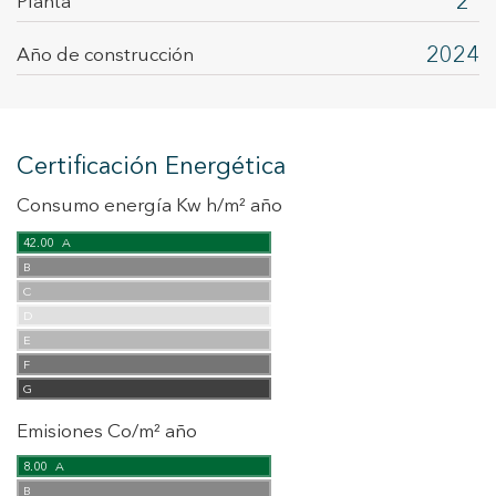
2
Planta
2024
Año de construcción
Certificación Energética
Consumo energía Kw h/m² año
42.00
A
B
C
D
E
F
G
Emisiones Co/m² año
8.00
A
B