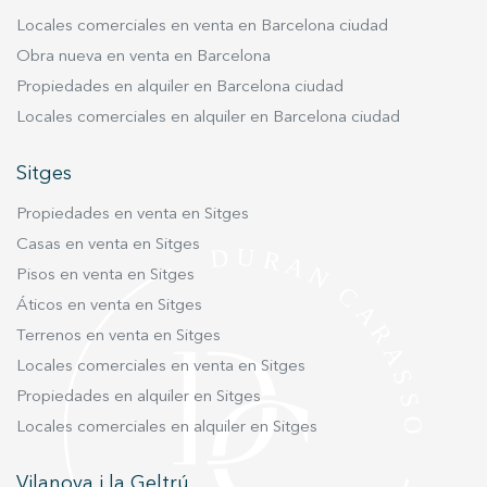
americana totalmente equipada. Además,
Locales comerciales en venta en Barcelona ciudad
climatización y todas las instalaciones a estrenar.
Obra nueva en venta en Barcelona
Vive en un entorno emblemático, céntrico y con
la comodidad de una obra nueva
Propiedades en alquiler en Barcelona ciudad
contemporánea. #ViveDondeMerecesVivir
Locales comerciales en alquiler en Barcelona ciudad
Sitges
Propiedades en venta en Sitges
Casas en venta en Sitges
Pisos en venta en Sitges
Áticos en venta en Sitges
Terrenos en venta en Sitges
Locales comerciales en venta en Sitges
Propiedades en alquiler en Sitges
Locales comerciales en alquiler en Sitges
Vilanova i la Geltrú