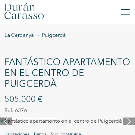
La Cerdanya
Puigcerdà
COMPRAR
ALQUILAR
FANTÁSTICO APARTAMENTO
VENDER
EN EL CENTRO DE
PUIGCERDÀ
OBRA NUEVA
INVERSIONES
505.000 €
6376
GRUPO DC
20 imágenes
Vídeo
CONTACTO
Habitaciones
Baños
Sup. construida