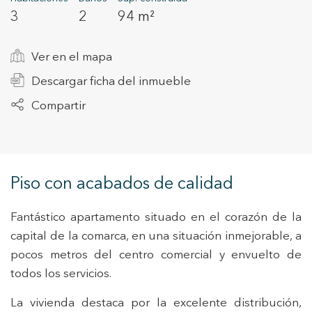
3
2
94 m²
+34 935 178 067
Ver en el mapa
Descargar ficha del inmueble
Compartir
ES
CA
EN
FR
Piso con acabados de calidad
Fantástico apartamento situado en el corazón de la
capital de la comarca, en una situación inmejorable, a
pocos metros del centro comercial y envuelto de
todos los servicios.
La vivienda destaca por la excelente distribución,