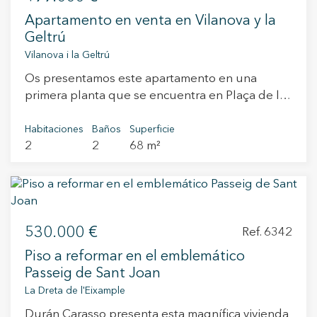
Apartamento en venta en Vilanova y la
Geltrú
Vilanova i la Geltrú
Os presentamos este apartamento en una
primera planta que se encuentra en Plaça de la
Vila, una de las ubicaciones más emblemáticas y
demandadas de Vilanova i la Geltrú. La vivienda
Habitaciones
Baños
Superficie
2
2
68 m²
se vende amueblada y cuenta con una cocina
americana totalmente equipada, un luminoso
salón-comedor, dos dormitorios dobles, uno de
ellos en suite, un segundo baño completo,plaza
de aparcamiento privada y trastero, aportando
530.000 €
gran comodidad en una ubicación tan céntrica.
Ref. 6342
El edificio forma parte de una promoción de
Piso a reformar en el emblemático
nueva construcción recientemente finalizada,
Passeig de Sant Joan
que conserva la fachada original y ofrece todas
La Dreta de l'Eixample
las ventajas de las construcciones modernas. Los
Durán Carasso presenta esta magnífica vivienda
residentes disfrutan de una zona comunitaria