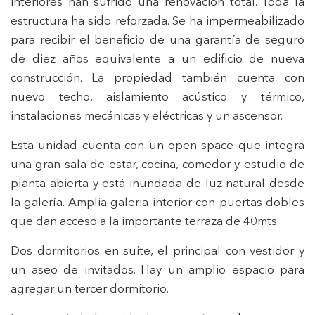
interiores han sufrido una renovación total. Toda la
estructura ha sido reforzada. Se ha impermeabilizado
para recibir el beneficio de una garantía de seguro
de diez años equivalente a un edificio de nueva
Modificar cookies
construcción. La propiedad también cuenta con
nuevo techo, aislamiento acústico y térmico,
Técnicas y funcionales
Siempre activas
instalaciones mecánicas y eléctricas y un ascensor.
Este sitio web utiliza Cookies propias para recopilar
Esta unidad cuenta con un open space que integra
información con la finalidad de mejorar nuestros servicios.
Si continua navegando, supone la aceptación de la
una gran sala de estar, cocina, comedor y estudio de
instalación de las mismas. El usuario tiene la posibilidad
de configurar su navegador pudiendo, si así lo desea,
planta abierta y está inundada de luz natural desde
impedir que sean instaladas en su disco duro, aunque
deberá tener en cuenta que dicha acción podrá ocasionar
la galería. Amplia galeria interior con puertas dobles
dificultades de navegación de la página web.
que dan acceso a la importante terraza de 40mts.
Analíticas y personalización
Dos dormitorios en suite, el principal con vestidor y
un aseo de invitados. Hay un amplio espacio para
Permiten realizar el seguimiento y análisis del
comportamiento de los usuarios de este sitio web. La
agregar un tercer dormitorio.
información recogida mediante este tipo de cookies se
utiliza en la medición de la actividad de la web para la