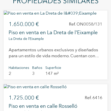
PROPIEDADES SIMILARES
1.650.000 €
Ref. ON0058/131
Piso en venta en La Dreta de l'Eixample
La Dreta de l'Eixample
Apartamentos urbanos exclusivos y diseñados
para un estilo de vida moderno. Cuentan con
unos acabados impecables, a cargo de los
interioristas del Estudio Vilablanch. Se trata de
Habitaciones
Baños
Superficie
2
3
147 m²
una promoción emblemática en la ciudad, que
redefine la vida urbana de lujo. Una
oportunidad excepcional para formar un hogar y
disfrutar de un alto potencial de inversión en
1.725.000 €
uno de los barrios más exclusivos de Barcelona.
Ref. 6416
La fachada original data de 1880 y ha sido
Piso en venta en calle Rosselló
respetuosamente restaurada mientras que los