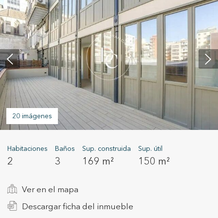
+34 935 178 067
ES
CA
EN
FR
20 imágenes
Habitaciones
Baños
Sup. construida
Sup. útil
2
3
169 m²
150 m²
Ver en el mapa
Descargar ficha del inmueble