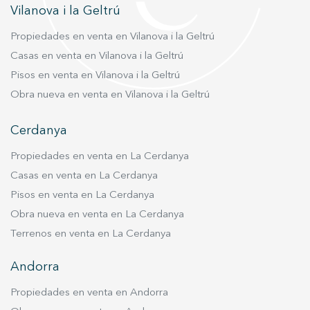
una cómoda zona independiente para invitados.
entrega con todos los muebles incluídosc.
Vilanova i la Geltrú
En conjunto, la propiedad dispone de dos
Incluye ademas, 2 plazas de garaje y un trastero.
baños completos y un baño de servicio, todos
Propiedades en venta en Vilanova i la Geltrú
Una auténtica joya en una ubicación
ellos distribuidos de manera práctica para
privilegiada.
Casas en venta en Vilanova i la Geltrú
ofrecer funcionalidad y comodidad a los
Pisos en venta en Vilanova i la Geltrú
distintos ambientes de la vivienda. La
Obra nueva en venta en Vilanova i la Geltrú
distribución de esta zona de noche consigue
equilibrar perfectamente amplitud y privacidad.
Cerdanya
convirtiéndola en uno de los espacios más
confortables y atractivos de la propiedad. Se
Propiedades en venta en La Cerdanya
trata de una vivienda pensada para quienes
Casas en venta en La Cerdanya
buscan amplitud, comodidad y ubicación
Pisos en venta en La Cerdanya
privilegiada, con la posibilidad de crear un
Obra nueva en venta en La Cerdanya
hogar a medida en el corazón del Eixample.
Terrenos en venta en La Cerdanya
Incluye una magnífica plaza de parking con
acceso directo en la misma finca.
Andorra
Propiedades en venta en Andorra