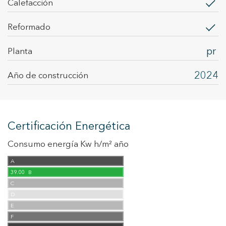
calefacción
Reformado
pr
Planta
2024
Año de construcción
Certificación Energética
Consumo energía Kw h/m² año
A
39.00
B
C
D
E
F