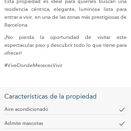
Esta propiedad es ideal para quienes buscan una
elaboración de perfiles de navegación de los usuarios con
el fin de introducir mejoras en función del análisis de los
residencia céntrica, elegante, luminosa lista para
datos de uso que hacen los usuarios del servicio. Permiten
guardar la información de preferencia del usuario para
entrar a vivir, en una de las zonas más prestigiosas de
mejorar la calidad de nuestros servicios y para ofrecer una
mejor experiencia a través de productos recomendados.
Barcelona.
¡No pierda la oportunidad de visitar este
Marketing y publicidad
espectacular piso y descubrir todo lo que tiene para
Estas cookies son utilizadas para almacenar información
ofrecer!
sobre las preferencias y elecciones personales del usuario
a través de la observación continuada de sus hábitos de
navegación. Gracias a ellas, podemos conocer los hábitos
#ViveDondeMerecesVivir
de navegación en el sitio web y mostrar publicidad
relacionada con el perfil de navegación del usuario.
Características de la propiedad
Aire acondicionado
Admite mascotas