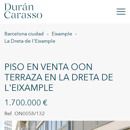
Barcelona ciudad
Eixample
COMPRAR
La Dreta de l'Eixample
ALQUILAR
VENDER
PISO EN VENTA OON
TERRAZA EN LA DRETA DE
OBRA NUEVA
L'EIXAMPLE
INVERSIONES
1.700.000 €
GRUPO DC
ON0058/132
CONTACTO