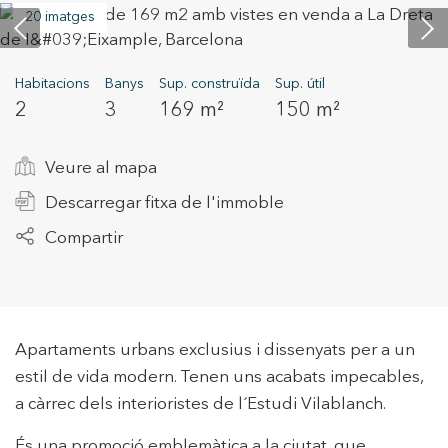
20 imatges
+34 935 178 067
Habitacions
Banys
Sup. construïda
Sup. útil
2
3
169 m²
150 m²
Veure al mapa
Descarregar fitxa de l'immoble
ES
CA
EN
FR
Compartir
Apartaments urbans exclusius i dissenyats per a un
estil de vida modern. Tenen uns acabats impecables,
a càrrec dels interioristes de l´Estudi Vilablanch.
És una promoció emblemàtica a la ciutat, que