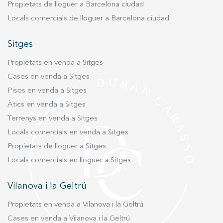
natural que afegeixen calidesa i elegància,
Propietats de lloguer a Barcelona ciudad
revestiments acabats en materials exclusius que
Locals comercials de lloguer a Barcelona ciudad
realcen la modernitat, avantguarda i disseny
que aquest habitatge bé mereix. És un
Sitges
habitatge totalment exterior, amb una gran
Propietats en venda a Sitges
il·luminació natural, dotada de tots els sistemes
per al seu benestar, amb calefacció i aire
Cases en venda a Sitges
condicionat a totes les estances. Totes les
Pisos en venda a Sitges
habitacions disposen d´armaris encastats a mida
Àtics en venda a Sitges
Mobles de disseny italià, il·luminació tècnica i
Terrenys en venda a Sitges
decorativa a tot l'habitatge, acabats d'autèntic
Locals comercials en venda a Sitges
luxe que ofereixen tot el confort. L'habitatge es
Propietats de lloguer a Sitges
lliura totalment equipat i es lliura amb tots els
mobles inclosos. Inclou a més, 2 places de
Locals comercials en lloguer a Sitges
garatge i un traster. Una autèntica joia en una
ubicació privilegiada.
Vilanova i la Geltrú
Propietats en venda a Vilanova i la Geltrú
Cases en venda a Vilanova i la Geltrú