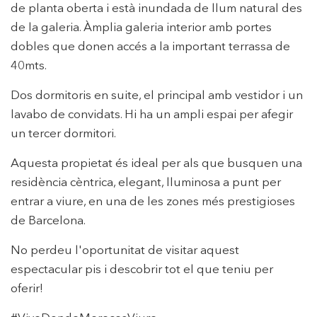
de planta oberta i està inundada de llum natural des
de la galeria. Àmplia galeria interior amb portes
dobles que donen accés a la important terrassa de
Modificar cookies
40mts.
Dos dormitoris en suite, el principal amb vestidor i un
Tècniques i funcionals
Sempre activades
lavabo de convidats. Hi ha un ampli espai per afegir
Aquest lloc web utilitza cookies pròpies per recopilar
un tercer dormitori.
informació amb la finalitat de millorar els nostres serveis.
Si continua navegant, suposa l'acceptació de la instal·lació
de les mateixes. L'usuari té la possibilitat de configurar el
Aquesta propietat és ideal per als que busquen una
navegador podent, si així ho desitja, impedir que siguin
instal·lades al disc dur, encara que haurà de tenir en
residència cèntrica, elegant, lluminosa a punt per
compte que aquesta acció podrà ocasionar dificultats de
entrar a viure, en una de les zones més prestigioses
navegació de la pàgina web.
de Barcelona.
Analítiques i personalització
No perdeu l'oportunitat de visitar aquest
Permeten fer el seguiment i l'anàlisi del comportament
espectacular pis i descobrir tot el que teniu per
dels usuaris d'aquest lloc web. La informació recollida
mitjançant aquest tipus de cookies s'utilitza en el
oferir!
mesurament de l'activitat del web per a l'elaboració de
perfils de navegació dels usuaris per introduir millores en