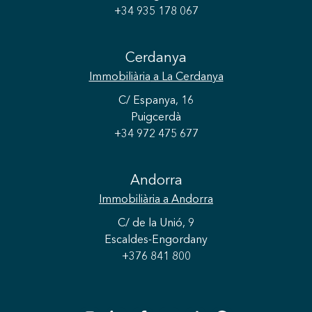
+34 935 178 067
Cerdanya
Immobiliària
a La Cerdanya
C/ Espanya, 16
Puigcerdà
+34 972 475 677
Guardar configuració
Acceptar totes
Andorra
Immobiliària
a Andorra
C/ de la Unió, 9
Escaldes-Engordany
+376 841 800