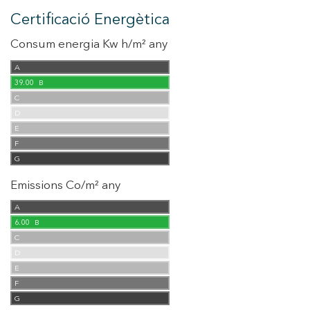
Certificació Energètica
Consum energia Kw h/m² any
A
39.00
B
C
D
E
F
G
Emissions Co/m² any
A
6.00
B
C
D
E
F
G