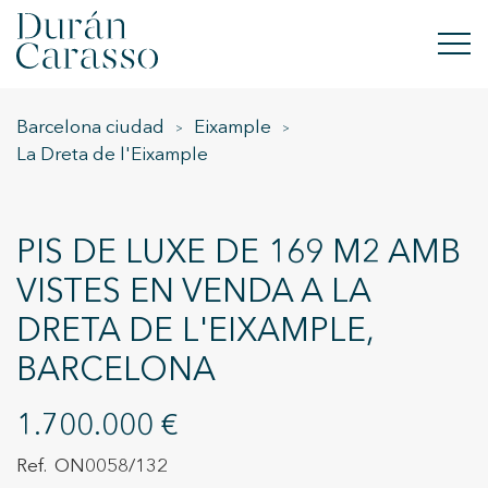
Barcelona ciudad
Eixample
COMPRAR
La Dreta de l'Eixample
LLOGAR
VENDRE
PIS DE LUXE DE 169 M2 AMB
VISTES EN VENDA A LA
OBRA NOVA
DRETA DE L'EIXAMPLE,
INVERSIONS
BARCELONA
GRUP DC
1.700.000 €
CONTACTE
ON0058/132