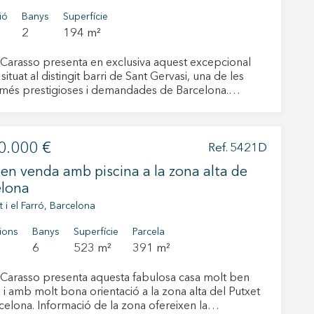
ió
Banys
Superfície
2
194 m²
Carasso presenta en exclusiva aquest excepcional
 situat al distingit barri de Sant Gervasi, una de les
més prestigioses i demandades de Barcelona.
uït en tres nivells i concebut per oferir el màxim
t, l’habitatge disposa d’una àmplia habitació doble
ny en suite, dissenyada com un espai íntim i
0.000 €
cat. La propietat destaca per la seva acurada selecció
Ref. 5421D
rials, la meticulosa atenció als detalls i una
en venda amb piscina a la zona alta de
ució intel·ligent que optimitza cada metre quadrat. La
elona
 completament equipada amb electrodomèstics d’alta
 s’integra harmònicament amb el saló-menjador,
t i el Farró, Barcelona
un ambient modern, funcional i acollidor, ideal tant
tivades
a a dia com per rebre convidats. L’autèntica joia
ions
Banys
Superfície
Parcela
sta propietat és la seva espectacular terrassa privada
6
523 m²
391 m²
 de
oberta: un exclusiu oasi urbà on gaudir de moments
tal·lació
x, vetllades a l’aire lliure i trobades socials en un
 així ho
Carasso presenta aquesta fabulosa casa molt ben
n
 privacitat. Aquest tríplex representa una
 i amb molt bona orientació a la zona alta del Putxet
na web.
nitat única per a aquells que busquen luxe
celona. Informació de la zona ofereixen la