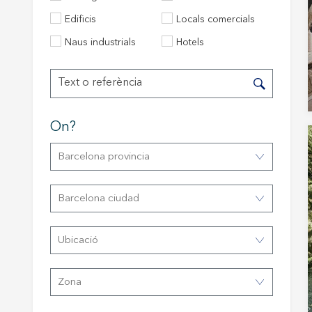
Edificis
Locals comercials
Naus industrials
Hotels
On?
Barcelona provincia
Modif
Barcelona ciudad
Tècniq
Ubicació
Aquest l
millorar
de les m
Zona
desitja,
compte 