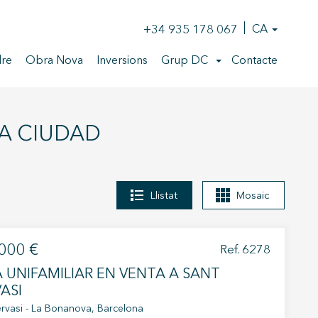
+34 935 178 067
CA
re
Obra Nova
Inversions
Grup DC
Contacte
NA CIUDAD
Llistat
Mosaic
000 €
Ref. 6278
 UNIFAMILIAR EN VENTA A SANT
ASI
rvasi - La Bonanova, Barcelona