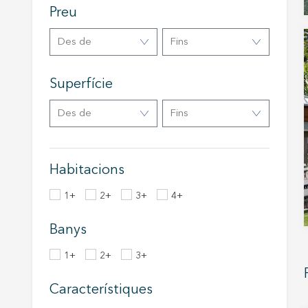
Preu
Analít
Des de
Fins
Permete
La info
de l'act
introdui
Superfície
Permeten
nostres
Des de
Fins
Marketi
Aqueste
preferèn
Habitacions
dels se
navegaci
1+
2+
3+
4+
l'usuari.
Banys
1+
2+
3+
Característiques