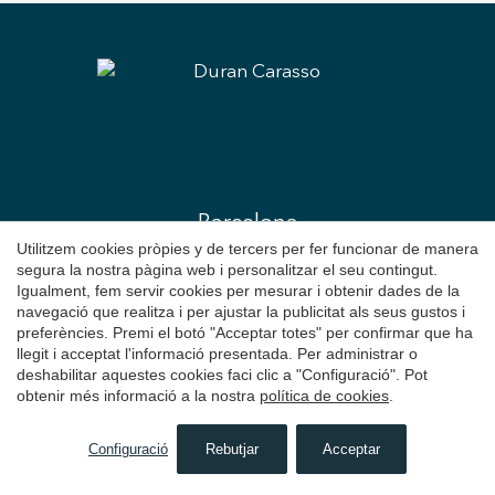
Barcelona
Utilitzem cookies pròpies y de tercers per fer funcionar de manera
Immobiliària
a Barcelona
segura la nostra pàgina web i personalitzar el seu contingut.
Igualment, fem servir cookies per mesurar i obtenir dades de la
C/ Muntaner, 259
navegació que realitza i per ajustar la publicitat als seus gustos i
Barcelona
preferències. Premi el botó "Acceptar totes" per confirmar que ha
+34 931 595 125
llegit i acceptat l'informació presentada. Per administrar o
deshabilitar aquestes cookies faci clic a "Configuració". Pot
obtenir més informació a la nostra
política de cookies
.
Sitges
Immobiliària
a Sitges
Configuració
Rebutjar
Acceptar
CERCAR
Avda. Camí Capellans, 73