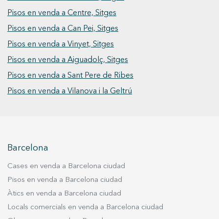
convidats. Totes les plantes estan connectades
Pisos en venda a Centre, Sitges
mitjançant ascensor, i l’habitatge disposa de
Pisos en venda a Can Pei, Sitges
domòtica integral, garantint el màxim confort i
Pisos en venda a Vinyet, Sitges
eficiència.
Pisos en venda a Aiguadolç, Sitges
Pisos en venda a Sant Pere de Ribes
Pisos en venda a Vilanova i la Geltrú
Barcelona
Cases en venda a Barcelona ciudad
Pisos en venda a Barcelona ciudad
Àtics en venda a Barcelona ciudad
Locals comercials en venda a Barcelona ciudad