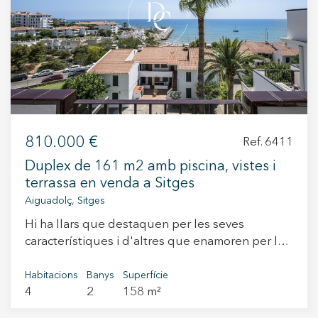
+34 935 178 067
810.000 €
Ref. 6411
ES
CA
EN
FR
Duplex de 161 m2 amb piscina, vistes i
terrassa en venda a Sitges
Aiguadolç, Sitges
Hi ha llars que destaquen per les seves
característiques i d'altres que enamoren per les
sensacions que transmeten. Aquest habitatge
reuneix totes dues qualitats: amplitud, llum,
Habitacions
Banys
Superfície
4
2
158 m²
disseny i una ubicació privilegiada que permet
gaudir de l'autèntic estil de vida mediterrani.