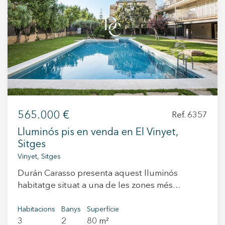
+34 935 178 067
ES
CA
EN
FR
565.000 €
Ref. 6357
Lluminós pis en venda en El Vinyet,
Sitges
Vinyet, Sitges
Durán Carasso presenta aquest lluminós
habitatge situat a una de les zones més
demandades de Sitges, El Vinyet, a pocs minuts
a peu de la platja i del centre. L'habitatge
Habitacions
Banys
Superfície
3
2
80 m²
disposa de 3 dormitoris, 2 banys, saló-menjador