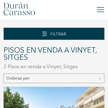
COMPRAR
FILTRAR
LLOGAR
PISOS EN VENDA A VINYET,
VENDRE
SITGES
OBRA NOVA
2 Pisos en venda a Vinyet, Sitges
INVERSIONS
Ordenar per
GRUP DC
CONTACTE