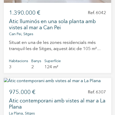
bona opció per a aquells que busquen invertir
en una propietat amb potencial en una de les
1.390.000 €
Ref. 6042
zones més demandades de Sitges. Viu on
Mereixes Viure
Àtic lluminós en una sola planta amb
vistes al mar a Can Pei
Can Pei, Sitges
Situat en una de les zones residencials més
tranquil·les de Sitges, aquest àtic de 105 m²
útils destaca per les seves dues grans terrasses,
una orientada al sud amb vistes al mar i una
Habitacions
Banys
Superfície
3
2
124 m²
altra al nord, que permeten gaudir de sol o
ombra al llarg del dia. La distribució és molt
pràctica, tota en una planta. L’ampli saló-
menjador té accés directe a ambdues terrasses,
975.000 €
la qual cosa li aporta molta llum i ventilació
Ref. 6307
creuada. La cuina és independent i està
Átic contemporani amb vistes al mar a La
completament equipada. La zona de nit disposa
Plana
de tres dormitoris dobles, dos d’ells amb sortida
La Plana, Sitges