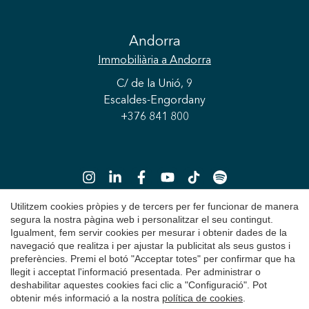
Guardar configuració
Acceptar totes
Andorra
Immobiliària
a Andorra
C/ de la Unió, 9
Escaldes-Engordany
+376 841 800
Utilitzem cookies pròpies y de tercers per fer funcionar de manera
segura la nostra pàgina web i personalitzar el seu contingut.
Igualment, fem servir cookies per mesurar i obtenir dades de la
Copyright 2026 © Durán Carasso
navegació que realitza i per ajustar la publicitat als seus gustos i
preferències. Premi el botó "Acceptar totes" per confirmar que ha
Avís Legal
llegit i acceptat l'informació presentada. Per administrar o
deshabilitar aquestes cookies faci clic a "Configuració". Pot
Política de Privacitat
obtenir més informació a la nostra
política de cookies
.