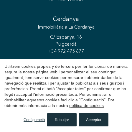
Cerdanya
Immobiliària
a La Cerdanya
C/ Espanya, 16
Puigcerdà
+34 972 475 677
Utilitzem cookies pròpies y de tercers per fer funcionar de manera
Andorra
segura la nostra pàgina web i personalitzar el seu contingut.
Igualment, fem servir cookies per mesurar i obtenir dades de la
Immobiliària
a Andorra
navegació que realitza i per ajustar la publicitat als seus gustos i
preferències. Premi el botó "Acceptar totes" per confirmar que ha
C/ de la Unió, 9
llegit i acceptat l'informació presentada. Per administrar o
Escaldes-Engordany
deshabilitar aquestes cookies faci clic a "Configuració". Pot
+376 841 800
obtenir més informació a la nostra
política de cookies
.
Configuració
Rebutjar
Acceptar
CERCAR