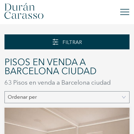
COMPRAR
FILTRAR
LLOGAR
PISOS EN VENDA A
VENDRE
BARCELONA CIUDAD
OBRA NOVA
63 Pisos en venda a Barcelona ciudad
INVERSIONS
Ordenar per
GRUP DC
CONTACTE