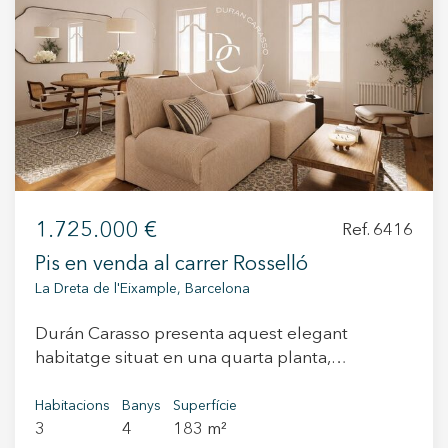
+34 935 178 067
ES
CA
EN
FR
1.725.000 €
Ref. 6416
Pis en venda al carrer Rosselló
La Dreta de l'Eixample, Barcelona
Durán Carasso presenta aquest elegant
habitatge situat en una quarta planta,
equivalent a una cinquena alçada real, al cor de
la Dreta de l’Eixample. Una propietat que
Habitacions
Banys
Superfície
3
4
183 m²
combina l’essència de les finques senyorials