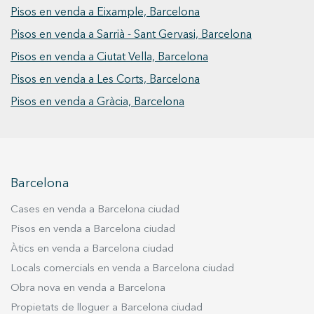
interior. L’habitatge disposa, a més, d’una
Pisos en venda a Eixample, Barcelona
cinquena habitació de servei amb bany propi,
Pisos en venda a Sarrià - Sant Gervasi, Barcelona
que es pot utilitzar com a dormitori auxiliar,
despatx o zona independent. En total, la
Pisos en venda a Ciutat Vella, Barcelona
propietat compta amb dos banys complets i un
Pisos en venda a Les Corts, Barcelona
bany de servei. Es tracta d’un habitatge pensat
Pisos en venda a Gràcia, Barcelona
per a qui busca amplitud, comoditat i una
ubicació privilegiada, amb la possibilitat de
crear una llar a mida al cor de l’Eixample. Inclou
una magnífica plaça d’aparcament amb accés
directe a la mateixa finca.
Barcelona
Cases en venda a Barcelona ciudad
Pisos en venda a Barcelona ciudad
Àtics en venda a Barcelona ciudad
Locals comercials en venda a Barcelona ciudad
Obra nova en venda a Barcelona
Propietats de lloguer a Barcelona ciudad