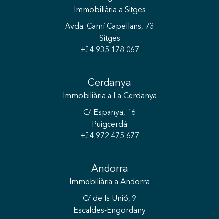
Immobiliària
a Sitges
Avda. Camí Capellans, 73
Sitges
+34 935 178 067
Guardar configuració
Acceptar totes
Cerdanya
Immobiliària
a La Cerdanya
C/ Espanya, 16
Puigcerdà
+34 972 475 677
Andorra
Immobiliària
a Andorra
C/ de la Unió, 9
Escaldes-Engordany