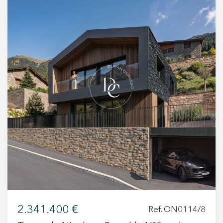
+34 935 178 067
ES
CA
EN
FR
2.341.400 €
Ref. ON0114/8