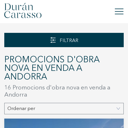
COMPRAR
FILTRAR
LLOGAR
PROMOCIONS D'OBRA
VENDRE
NOVA EN VENDA A
ANDORRA
OBRA NOVA
16 Promocions d'obra nova en venda a
INVERSIONS
Andorra
GRUP DC
Ordenar per
CONTACTE