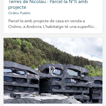
Terres de Nicolau - Parcel·la Nº8 amb
projecte
Ordino Pueblo
Parcel·la amb projecte de casa en venda a
Ordino, a Andorra. L’habitatge té una superfície
total construïda de 421 m² i ha estat creada per
satisfer els gustos més exigents. Els seus espais
interiors han estat dissenyats per oferir el màxim
confort i funcionalitat, en un entorn natural
incomparable. A la planta soterrani hi trobem un
ampli garatge de 89 m², un traster i espais
tècnics. Des d’aquesta planta s’accedeix a la
planta baixa, amb una espectacular sala d’estar
amb menjador de 34 m² i una cuina moderna
integrada de 8 m². També compta amb un
dormitori doble, un despatx i un porxo de 53 m²
que connecta directament amb el jardí privat. A
la primera planta hi trobem el dormitori principal