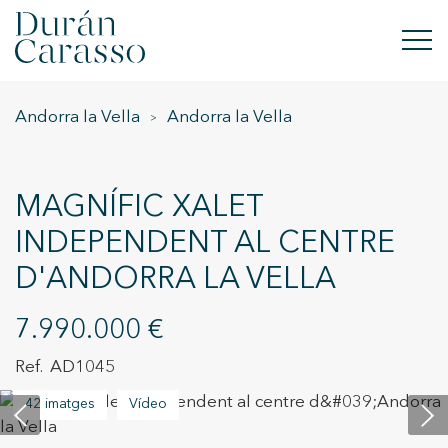
Andorra la Vella
Andorra la Vella
COMPRAR
LLOGAR
MAGNÍFIC XALET
VENDRE
INDEPENDENT AL CENTRE
D'ANDORRA LA VELLA
OBRA NOVA
INVERSIONS
7.990.000 €
AD1045
GRUP DC
42 imatges
Vídeo
CONTACTE