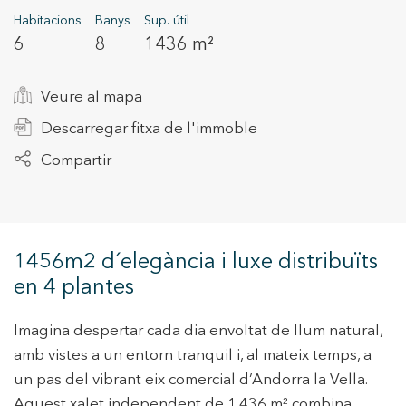
Habitacions
Banys
Sup. útil
6
8
1436 m²
+34 935 178 067
Veure al mapa
Descarregar fitxa de l'immoble
Compartir
ES
CA
EN
FR
1456m2 d´elegància i luxe distribuïts
en 4 plantes
Imagina despertar cada dia envoltat de llum natural,
amb vistes a un entorn tranquil i, al mateix temps, a
un pas del vibrant eix comercial d’Andorra la Vella.
Aquest xalet independent de 1.436 m² combina