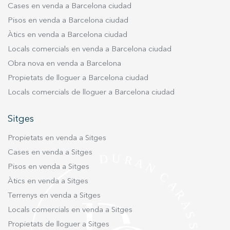
gaudir d'uns espais amplis i una lluminositat
Cases en venda a Barcelona ciudad
excel·lent. A la planta baixa amb amplis
Pisos en venda a Barcelona ciudad
finestrals i sortida al jardí hi ha el menjador i la
Àtics en venda a Barcelona ciudad
cuina oberta al mateix. També en aquesta planta
Locals comercials en venda a Barcelona ciudad
tenim el saló d´una decoració exquisida amb
Obra nova en venda a Barcelona
una acollidora xemeneia i sortida a les terrasses
exteriors de la part sud de la casa. Des de la
Propietats de lloguer a Barcelona ciudad
planta principal s'accedeix per unes comodes
Locals comercials de lloguer a Barcelona ciudad
escalars a mitges plantes.superiors on hi ha 2
habitacions dobles amb bany, i una àmplia suite.
Sitges
Totes exteriors amb bones vistes i bons armaris
Propietats en venda a Sitges
de paret. L'habitació de servei (amb bany) i la
zona de rebost i safareig són a la planta. Des del
Cases en venda a Sitges
pàrquing de la casa de porta automàtica s
Pisos en venda a Sitges
´accedeix a una planta sota rasant amb un bany
Àtics en venda a Sitges
complet i una habitació per a jocs. Un element a
Terrenys en venda a Sitges
destacar de la casa és que disposa d´un
Locals comercials en venda a Sitges
apartament tipus annex amb una molt bona
Propietats de lloguer a Sitges
habitació amb vistes i bany complet. A sota hi ha