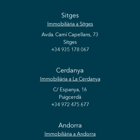
Sitges
Immobiliària
a Sitges
Avda. Camí Capellans, 73
Sitges
+34 935 178 067
Cerdanya
Immobiliària
a La Cerdanya
C/ Espanya, 16
Puigcerdà
+34 972 475 677
Guardar configuració
Acceptar totes
Andorra
Immobiliària
a Andorra