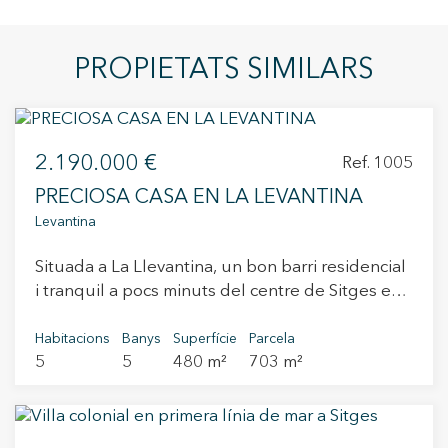
PROPIETATS SIMILARS
2.190.000 €
Ref. 1005
PRECIOSA CASA EN LA LEVANTINA
Levantina
Situada a La Llevantina, un bon barri residencial
i tranquil a pocs minuts del centre de Sitges es
troba aquesta casa de recent construcció amb
vistes al mar des de totes les estances. L'accés
Habitacions
Banys
Superfície
Parcela
5
5
480 m²
703 m²
des del carrer dóna a un pàrquing amb
capacitat per a 4 vehicles i un petit celler. La
primera planta es compon d'una sala
multifuncions. La planta superior consta de 3