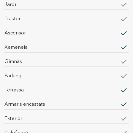
jardí
traster
ascensor
xemeneia
gimnàs
parking
terrassa
armaris encastats
exterior
calefacció