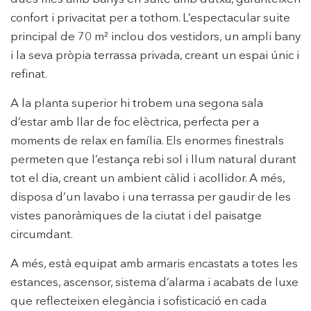
una millor experiència a través de productes recomanats.
confort i privacitat per a tothom. L’espectacular suite
principal de 70 m² inclou dos vestidors, un ampli bany
Marketing i publicitat
i la seva pròpia terrassa privada, creant un espai únic i
Aquestes cookies són utilitzades per emmagatzemar
refinat.
informació sobre les preferències i les eleccions personals
de l'usuari a través de l'observació continuada dels seus
hàbits de navegació. Gràcies a elles, podem conèixer els
A la planta superior hi trobem una segona sala
hàbits de navegació al lloc web i mostrar publicitat
relacionada amb el perfil de navegació de l'usuari.
d’estar amb llar de foc elèctrica, perfecta per a
moments de relax en família. Els enormes finestrals
permeten que l’estança rebi sol i llum natural durant
tot el dia, creant un ambient càlid i acollidor. A més,
disposa d’un lavabo i una terrassa per gaudir de les
vistes panoràmiques de la ciutat i del paisatge
circumdant.
A més, està equipat amb armaris encastats a totes les
estances, ascensor, sistema d’alarma i acabats de luxe
que reflecteixen elegància i sofisticació en cada