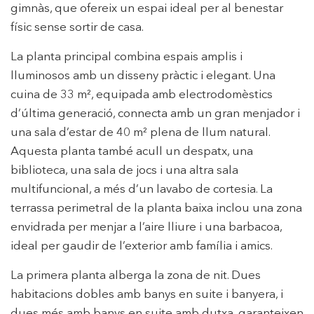
gimnàs, que ofereix un espai ideal per al benestar
Modificar cookies
físic sense sortir de casa.
La planta principal combina espais amplis i
Tècniques i funcionals
Sempre activades
lluminosos amb un disseny pràctic i elegant. Una
Aquest lloc web utilitza cookies pròpies per recopilar
cuina de 33 m², equipada amb electrodomèstics
informació amb la finalitat de millorar els nostres serveis.
d’última generació, connecta amb un gran menjador i
Si continua navegant, suposa l'acceptació de la instal·lació
de les mateixes. L'usuari té la possibilitat de configurar el
una sala d’estar de 40 m² plena de llum natural.
navegador podent, si així ho desitja, impedir que siguin
instal·lades al disc dur, encara que haurà de tenir en
Aquesta planta també acull un despatx, una
compte que aquesta acció podrà ocasionar dificultats de
biblioteca, una sala de jocs i una altra sala
navegació de la pàgina web.
multifuncional, a més d’un lavabo de cortesia. La
Analítiques i personalització
terrassa perimetral de la planta baixa inclou una zona
envidrada per menjar a l’aire lliure i una barbacoa,
Permeten fer el seguiment i l'anàlisi del comportament
dels usuaris d'aquest lloc web. La informació recollida
ideal per gaudir de l’exterior amb família i amics.
mitjançant aquest tipus de cookies s'utilitza en el
mesurament de l'activitat del web per a l'elaboració de
La primera planta alberga la zona de nit. Dues
perfils de navegació dels usuaris per introduir millores en
funció de l'anàlisi de les dades d'ús que fan els usuaris del
habitacions dobles amb banys en suite i banyera, i
servei. Permeten desar la informació de preferència de
l'usuari per millorar la qualitat dels nostres serveis i oferir
dues més amb banys en suite amb dutxa, garanteixen