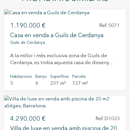
1.190.000 €
Ref. 5071
Casa en venda a Guils de Cerdanya
Guils de Cerdanya
A la millor i més exclusiva zona de Guils de
Cerdanya, es troba aquesta casa de disseny
avantguardista realitzada per un reconegut
arquitecte barceloní. Aquesta línia de cases
Habitacions
Banys
Superfície
Parcela
5
6
237 m²
727 m²
unifamiliars es troba a la vora de la carretera cap
a Guils-Fontanera en una zona tranquil·la i de
molt fàcil accés. A més del seu disseny exclusiu
aquesta casa disposa d´un ampli jardí orientat al
sud el que li proporciona unes precioses vistes
4.290.000 €
al Puigmal. Des de la seva concepció per
Ref. D1023
l'arquitecte Sunyer, la casa està pensada per
Villa de luxe en venda amb piscina de 20