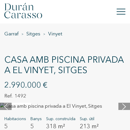
Garraf
Sitges
Vinyet
COMPRAR
LLOGAR
CASA AMB PISCINA PRIVADA
VENDRE
A EL VINYET, SITGES
OBRA NOVA
2.990.000 €
INVERSIONS
1492
46 imatges
GRUP DC
Habitacions
Banys
Sup. construïda
Sup. útil
CONTACTE
5
5
318 m²
213 m²