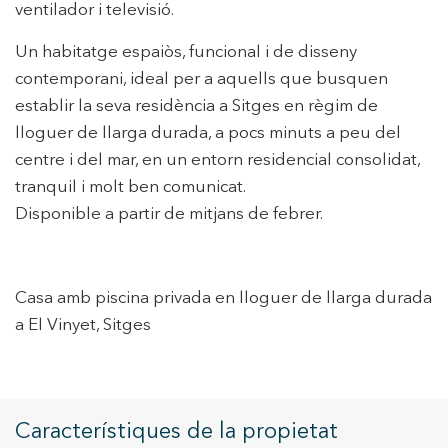
perfils de navegació dels usuaris per introduir millores en
ventilador i televisió.
funció de l'anàlisi de les dades d'ús que fan els usuaris del
servei. Permeten desar la informació de preferència de
Un habitatge espaiòs, funcional i de disseny
l'usuari per millorar la qualitat dels nostres serveis i oferir
una millor experiència a través de productes recomanats.
contemporani, ideal per a aquells que busquen
establir la seva residència a Sitges en règim de
Marketing i publicitat
lloguer de llarga durada, a pocs minuts a peu del
Aquestes cookies són utilitzades per emmagatzemar
centre i del mar, en un entorn residencial consolidat,
informació sobre les preferències i les eleccions personals
tranquil i molt ben comunicat.
de l'usuari a través de l'observació continuada dels seus
hàbits de navegació. Gràcies a elles, podem conèixer els
Disponible a partir de mitjans de febrer.
hàbits de navegació al lloc web i mostrar publicitat
relacionada amb el perfil de navegació de l'usuari.
Casa amb piscina privada en lloguer de llarga durada
a El Vinyet, Sitges
Característiques de la propietat