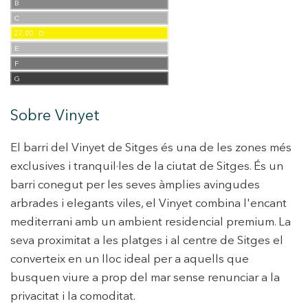
B
C
27.00
D
E
F
G
Sobre Vinyet
El barri del Vinyet de Sitges és una de les zones més
exclusives i tranquil·les de la ciutat de Sitges. És un
barri conegut per les seves àmplies avingudes
arbrades i elegants viles, el Vinyet combina l'encant
mediterrani amb un ambient residencial premium. La
seva proximitat a les platges i al centre de Sitges el
converteix en un lloc ideal per a aquells que
busquen viure a prop del mar sense renunciar a la
privacitat i la comoditat.