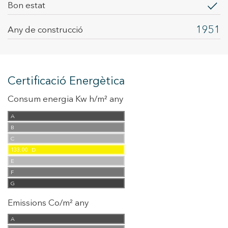
Bon estat
1951
Any de construcció
Certificació Energètica
Consum energia Kw h/m² any
A
B
C
133.00
D
E
F
G
Emissions Co/m² any
A