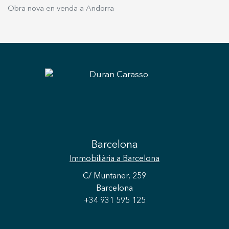
d'una sala d'estar amb sofà, taula de marbre,
Obra nova en venda a Andorra
preciós sofà, TV i una petita cuina amb nevera.
Tot això amb vistes als jardins i amb la seva
pròpia terrassa privada amb sofàs i taula
exterior. Es troba a l'extrem de la parcel·la
separada de la villa principal per bells jardins,
una font, la piscina i una gran zona per relaxar-
se amb barbacoa i taula per sopar a l'aire lliure.
Definitivament, la villa Isla Cozumel és una joia
única a Sitges! I recorda, viu on mereixes viure,
amb Duran Carasso.
Barcelona
Immobiliària
a Barcelona
C/ Muntaner, 259
Barcelona
+34 931 595 125