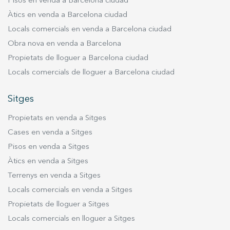
Pisos en venda a Barcelona ciudad
sala de benvinguda separada. El sòl de marbre
Àtics en venda a Barcelona ciudad
polit ens condueix per tot l'interior fins a trobar
Locals comercials en venda a Barcelona ciudad
les àmplies i luxoses àrees d'estar d'impecable
Obra nova en venda a Barcelona
disseny de planta oberta, que aporta
lluminositat a les estances fent que les vistes al
Propietats de lloguer a Barcelona ciudad
mar tinguin gran part del protagonisme. D'altra
Locals comercials de lloguer a Barcelona ciudad
banda, al menjador, a la sala d'estar i al saló
principal trobem espais amb molta lluminositat i
Sitges
vistes al mar, fustes naturals i fibres que
Propietats en venda a Sitges
dominen tant els mobles com els seients. Per
acabar la planta baixa de la casa, trobem la
Cases en venda a Sitges
cuina, la qual està totalment equipada i amb
Pisos en venda a Sitges
totes les comoditats necessàries. A la primera
Àtics en venda a Sitges
planta trobem l'habitació principal, la qual
Terrenys en venda a Sitges
s'estén al llarg de la casa oferint vistes al mar
Locals comercials en venda a Sitges
des de la terrassa del dormitori i al jardí des de
Propietats de lloguer a Sitges
la terrassa del bany. L'habitació compta amb llit
king size completament tapissat, minibar,
Locals comercials en lloguer a Sitges
televisor de plasma, caixa de seguretat i armaris