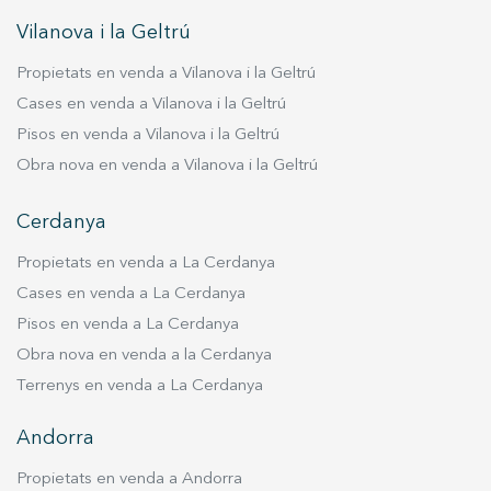
encastats en una zona tipus vestidor molt
Vilanova i la Geltrú
àmplia i amb molt espai d'emmagatzematge. Per
Propietats en venda a Vilanova i la Geltrú
acabar amb aquesta planta, trobem dues
habitacions dobles més amb bany privat i
Cases en venda a Vilanova i la Geltrú
televisor: una amb vistes al mar i l'altra amb
Pisos en venda a Vilanova i la Geltrú
vistes al jardí. Si accedim a la segona planta,
Obra nova en venda a Vilanova i la Geltrú
podrem trobar dues habitacions amb bany, una
d'elles doble i l'altra triple amb un espai
Cerdanya
addicional on hi ha un sofà llit doble. És possible
accedir a totes aquestes plantes utilitzant
Propietats en venda a La Cerdanya
l'ascensor. Finalment, a la darrera planta baixa hi
Cases en venda a La Cerdanya
ha un sisè dormitori que es pot utilitzar com a
Pisos en venda a La Cerdanya
sala de servei, on comptaràs amb dues llits i un
Obra nova en venda a la Cerdanya
bany amb dutxa. L'entrada a la sala de
Terrenys en venda a La Cerdanya
bugaderia també es troba en aquesta planta.
D'altra banda, la casa d'hostes és independent i
Andorra
està totalment equipada amb un dormitori
doble amb bany. Aquest espai disposa també
Propietats en venda a Andorra