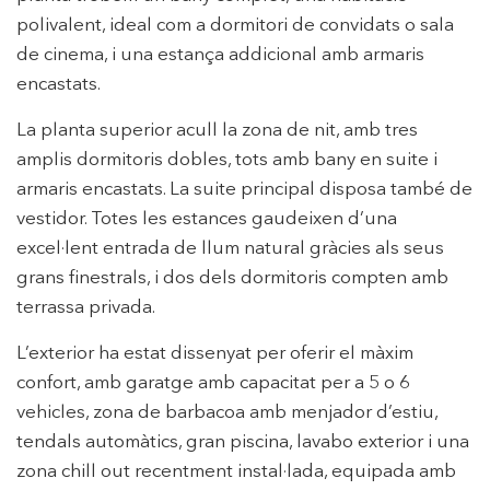
polivalent, ideal com a dormitori de convidats o sala
de cinema, i una estança addicional amb armaris
encastats.
Modificar cookies
La planta superior acull la zona de nit, amb tres
amplis dormitoris dobles, tots amb bany en suite i
Tècniques i funcionals
Sempre activades
armaris encastats. La suite principal disposa també de
Aquest lloc web utilitza cookies pròpies per recopilar
vestidor. Totes les estances gaudeixen d’una
informació amb la finalitat de millorar els nostres serveis.
Si continua navegant, suposa l'acceptació de la instal·lació
excel·lent entrada de llum natural gràcies als seus
de les mateixes. L'usuari té la possibilitat de configurar el
grans finestrals, i dos dels dormitoris compten amb
navegador podent, si així ho desitja, impedir que siguin
instal·lades al disc dur, encara que haurà de tenir en
terrassa privada.
compte que aquesta acció podrà ocasionar dificultats de
navegació de la pàgina web.
L’exterior ha estat dissenyat per oferir el màxim
confort, amb garatge amb capacitat per a 5 o 6
Analítiques i personalització
vehicles, zona de barbacoa amb menjador d’estiu,
Permeten fer el seguiment i l'anàlisi del comportament
tendals automàtics, gran piscina, lavabo exterior i una
dels usuaris d'aquest lloc web. La informació recollida
mitjançant aquest tipus de cookies s'utilitza en el
zona chill out recentment instal·lada, equipada amb
mesurament de l'activitat del web per a l'elaboració de