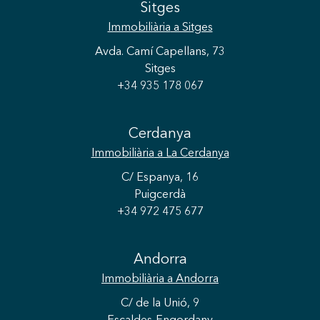
Sitges
Immobiliària
a Sitges
Avda. Camí Capellans, 73
Sitges
+34 935 178 067
Cerdanya
Immobiliària
a La Cerdanya
C/ Espanya, 16
Puigcerdà
+34 972 475 677
Guardar configuració
Acceptar totes
Andorra
Immobiliària
a Andorra
C/ de la Unió, 9