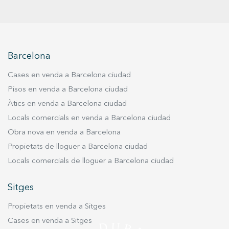
d'alarma i sortida de fums, garantint un entorn
segur i confortable tant per a professionals com
per a pacients. Una oportunitat única per invertir
en un centre mèdic consolidat en una ubicació
estratègica. No dubtis a contactar-nos per a més
Barcelona
informació! Viu on et mereixes viure.
Cases en venda a Barcelona ciudad
Pisos en venda a Barcelona ciudad
Àtics en venda a Barcelona ciudad
Locals comercials en venda a Barcelona ciudad
Obra nova en venda a Barcelona
Propietats de lloguer a Barcelona ciudad
Locals comercials de lloguer a Barcelona ciudad
Sitges
Propietats en venda a Sitges
Cases en venda a Sitges