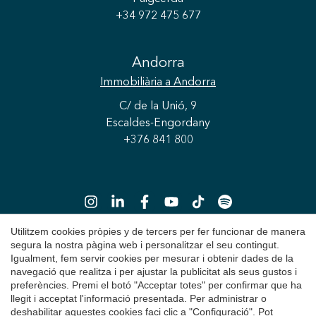
+34 972 475 677
Andorra
Immobiliària
a Andorra
C/ de la Unió, 9
Guardar configuració
Acceptar totes
Escaldes-Engordany
+376 841 800
Utilitzem cookies pròpies y de tercers per fer funcionar de manera
segura la nostra pàgina web i personalitzar el seu contingut.
Igualment, fem servir cookies per mesurar i obtenir dades de la
Copyright 2026 © Durán Carasso
navegació que realitza i per ajustar la publicitat als seus gustos i
preferències. Premi el botó "Acceptar totes" per confirmar que ha
Avís Legal
llegit i acceptat l'informació presentada. Per administrar o
deshabilitar aquestes cookies faci clic a "Configuració". Pot
Política de Privacitat