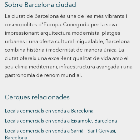
rendibilitat bruta anual és del 6%. Aquest
Sobre Barcelona ciudad
centre mèdic, amb més de 20 anys de trajectòria
La ciutat de Barcelona és una de les més vibrants i
al barri, es troba en una ubicació privilegiada: a
només 7 minuts amb cotxe de la Plaça Francesc
cosmopolites d'Europa. Coneguda per la seva
Macià i a 5 minuts a peu de les estacions de
impressionant arquitectura modernista, platges
metro Sants Estació i Entença. El local, de 292 m²
urbanes i una oferta cultural inigualable, Barcelona
distribuïts en dues plantes, és a peu de carrer,
combina història i modernitat de manera única. La
fet que en facilita l'accés i la visibilitat. El centre
ciutat ofereix una excel·lent qualitat de vida amb el
disposa de llicència com a Clínica de Cirurgia
seu clima mediterrani, infraestructura avançada i una
Menor Ambulatòria, apta per a diverses
gastronomia de renom mundial.
especialitats com cirurgia estètica, oftalmologia,
urologia, cirurgia ortopèdica, traumatologia i
podologia. L'espai ha estat dissenyat per oferir
Cerques relacionades
funcionalitat i comoditat: compta amb una
àmplia entrada i aparador, recepció, magatzem,
Locals comercials en venda a Barcelona
cinc cabines, dues sales d'espera, quiròfan,
Locals comercials en venda a Eixample, Barcelona
despatx i tres lavabos (un d'adaptat per a
persones amb mobilitat reduïda). A més, està
Locals comercials en venda a Sarrià - Sant Gervasi,
equipat amb calefacció, aire condicionat, sistema
Barcelona