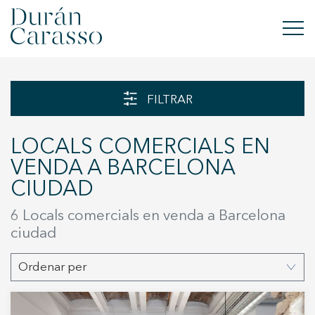
COMPRAR
FILTRAR
LLOGAR
LOCALS COMERCIALS EN
VENDRE
VENDA A BARCELONA
CIUDAD
OBRA NOVA
6 Locals comercials en venda a Barcelona
INVERSIONS
ciudad
GRUP DC
Ordenar per
CONTACTE