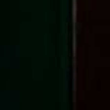
+34 935 178 067
ES
CA
EN
FR
Modificar cookies