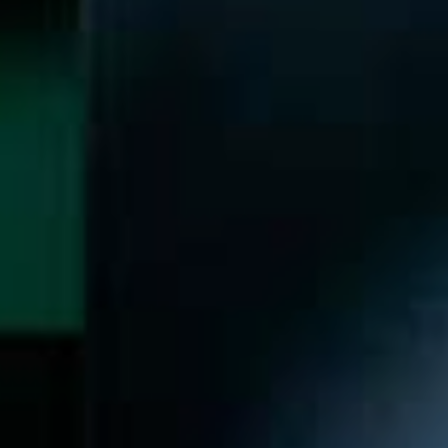
Aquestes cookies són utilitzades per emmagatzemar
informació sobre les preferències i les eleccions personals
de l'usuari a través de l'observació continuada dels seus
hàbits de navegació. Gràcies a elles, podem conèixer els
hàbits de navegació al lloc web i mostrar publicitat
relacionada amb el perfil de navegació de l'usuari.