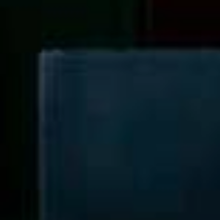
Tècniques i funcionals
Sempre activades
Aquest lloc web utilitza cookies pròpies per recopilar
informació amb la finalitat de millorar els nostres serveis.
Si continua navegant, suposa l'acceptació de la instal·lació
de les mateixes. L'usuari té la possibilitat de configurar el
navegador podent, si així ho desitja, impedir que siguin
instal·lades al disc dur, encara que haurà de tenir en
compte que aquesta acció podrà ocasionar dificultats de
navegació de la pàgina web.
Analítiques i personalització
Permeten fer el seguiment i l'anàlisi del comportament
dels usuaris d'aquest lloc web. La informació recollida
mitjançant aquest tipus de cookies s'utilitza en el
mesurament de l'activitat del web per a l'elaboració de
perfils de navegació dels usuaris per introduir millores en
funció de l'anàlisi de les dades d'ús que fan els usuaris del
servei. Permeten desar la informació de preferència de
l'usuari per millorar la qualitat dels nostres serveis i oferir
una millor experiència a través de productes recomanats.
Marketing i publicitat