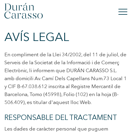
AVÍS LEGAL
COMPRAR
LLOGAR
En compliment de la Llei 34/2002, del 11 de juliol, de
Serveis de la Societat de la Informació i de Comerç
VENDRE
Electrònic, li informem que DURÁN CARASSO S.L.
amb domicili Av. Camí Dels Capellans Num.73 Local 1
OBRA NOVA
y CIF B-67.038.612 inscrita al Registre Mercantil de
Barcelona, Tomo (45998), Folio (102) en la hoja (B-
INVERSIONS
506.409), es titular d'aquest lloc Web.
GRUP DC
RESPONSABLE DEL TRACTAMENT
CONTACTE
Les dades de caràcter personal que puguem