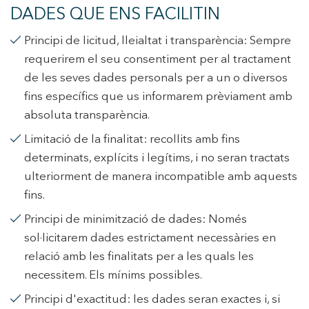
DADES QUE ENS FACILITIN
Principi de licitud, lleialtat i transparència: Sempre
requerirem el seu consentiment per al tractament
Modificar cookies
de les seves dades personals per a un o diversos
fins específics que us informarem prèviament amb
absoluta transparència.
Tècniques i funcionals
Sempre activades
Limitació de la finalitat: recollits amb fins
Aquest lloc web utilitza cookies pròpies per recopilar
informació amb la finalitat de millorar els nostres serveis.
determinats, explícits i legítims, i no seran tractats
Si continua navegant, suposa l'acceptació de la instal·lació
de les mateixes. L'usuari té la possibilitat de configurar el
ulteriorment de manera incompatible amb aquests
navegador podent, si així ho desitja, impedir que siguin
instal·lades al disc dur, encara que haurà de tenir en
fins.
compte que aquesta acció podrà ocasionar dificultats de
navegació de la pàgina web.
Principi de minimització de dades: Només
sol·licitarem dades estrictament necessàries en
Analítiques i personalització
relació amb les finalitats per a les quals les
necessitem. Els mínims possibles.
Permeten fer el seguiment i l'anàlisi del comportament
dels usuaris d'aquest lloc web. La informació recollida
mitjançant aquest tipus de cookies s'utilitza en el
Principi d'exactitud: les dades seran exactes i, si