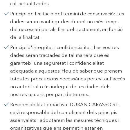
mesurament de l'activitat del web per a l'elaboració de
cal, actualitzades.
perfils de navegació dels usuaris per introduir millores en
funció de l'anàlisi de les dades d'ús que fan els usuaris del
Principi de limitació del termini de conservació: Les
servei. Permeten desar la informació de preferència de
l'usuari per millorar la qualitat dels nostres serveis i oferir
dades seran mantingudes durant no més temps
una millor experiència a través de productes recomanats.
del necessari per als fins del tractament, en funció
de la finalitat.
Marketing i publicitat
Principi d'integritat i confidencialitat: Les vostres
Aquestes cookies són utilitzades per emmagatzemar
informació sobre les preferències i les eleccions personals
dades seran tractades de tal manera que es
de l'usuari a través de l'observació continuada dels seus
hàbits de navegació. Gràcies a elles, podem conèixer els
garanteixi una seguretat i confidencialitat
hàbits de navegació al lloc web i mostrar publicitat
adequada a aquestes. Heu de saber que prenem
relacionada amb el perfil de navegació de l'usuari.
totes les precaucions necessàries per evitar l'accés
no autoritzat o ús indegut de les dades dels
nostres usuaris per part de tercers.
Responsabilitat proactiva: DURÁN CARASSO S.L.
serà responsable del compliment dels principis
assenyalats i adoptarem les mesures tècniques i
organitzatives que ens permetin estar en