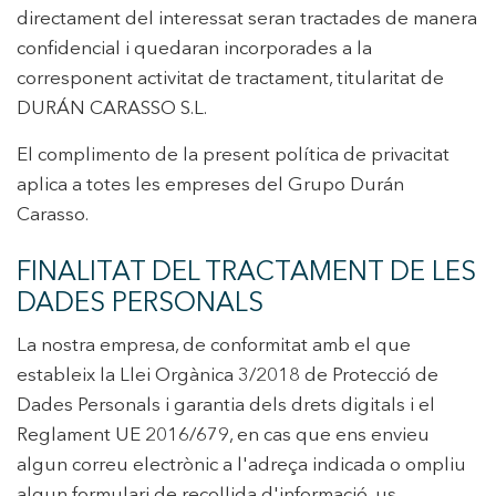
directament del interessat seran tractades de manera
confidencial i quedaran incorporades a la
corresponent activitat de tractament, titularitat de
+34 935 178 067
DURÁN CARASSO S.L.
El complimento de la present política de privacitat
aplica a totes les empreses del Grupo Durán
Carasso.
ES
CA
EN
FR
FINALITAT DEL TRACTAMENT DE LES
DADES PERSONALS
La nostra empresa, de conformitat amb el que
estableix la Llei Orgànica 3/2018 de Protecció de
Dades Personals i garantia dels drets digitals i el
Reglament UE 2016/679, en cas que ens envieu
algun correu electrònic a l'adreça indicada o ompliu
algun formulari de recollida d'informació, us