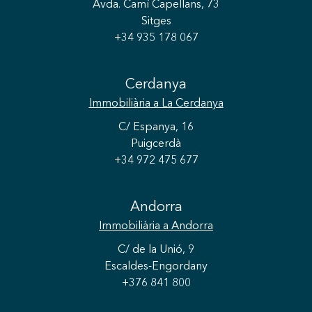
Avda. Camí Capellans, 73
Sitges
+34 935 178 067
Guardar configuració
Acceptar totes
Cerdanya
Immobiliària
a La Cerdanya
C/ Espanya, 16
Puigcerdà
+34 972 475 677
Andorra
Immobiliària
a Andorra
C/ de la Unió, 9
Escaldes-Engordany
+376 841 800