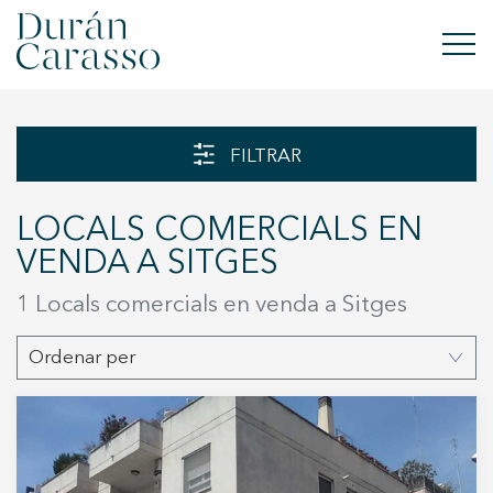
COMPRAR
FILTRAR
LLOGAR
LOCALS COMERCIALS EN
VENDRE
VENDA A SITGES
OBRA NOVA
1 Locals comercials en venda a Sitges
INVERSIONS
Ordenar per
GRUP DC
CONTACTE