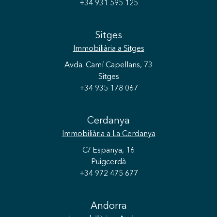
+34 931 595 125
Sitges
Immobiliària
a Sitges
Avda. Camí Capellans, 73
Sitges
+34 935 178 067
Cerdanya
Immobiliària
a La Cerdanya
C/ Espanya, 16
Puigcerdà
+34 972 475 677
Andorra