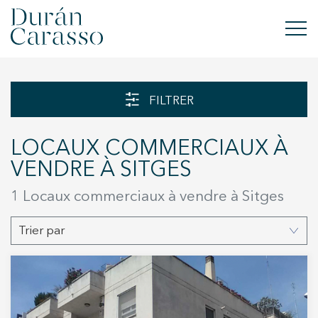
ACHETER
FILTRER
À LOUER
LOCAUX COMMERCIAUX À
VENDRE
VENDRE À SITGES
NOUVELLE CONSTRUCTION
1 Locaux commerciaux à vendre à Sitges
INVESTISSEMENTS
Trier par
GROUPE DC
CONTACT