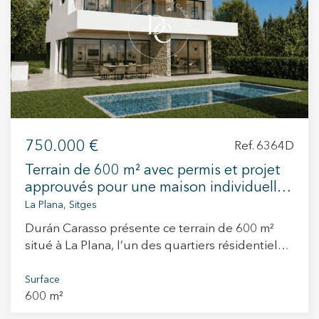
+34 935 178 067
750.000 €
Ref. 6364D
ES
CA
EN
FR
Terrain de 600 m² avec permis et projet
approuvés pour une maison individuelle
à La Plana, Sitges
La Plana, Sitges
Durán Carasso présente ce terrain de 600 m²
situé à La Plana, l’un des quartiers résidentiels
les plus dynamiques et recherchés de Sitges.
Situé dans la deuxième phase du
Surface
600 m²
développement, il bénéficie d’un emplacement
privilégié, à quelques minutes seulement du