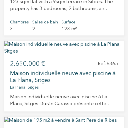
123 sqm flat with a 9sqm terrace in Sitges. The
au quatrième étage, il offre intimité, luminosité
quelques minutes à pied du cœur de Sitges.
property has 3 bedrooms, 2 bathrooms, air
naturelle et vue dégagée dans un quartier
N'hésitez pas à contacter Durán Carasso pour
conditioning, laundry room and heating.
calme et bien desservi, à quelques minutes de
découvrir cette propriété d'exception et
Chambres
Salles de bain
Surface
la plage et de toutes les commodités. Une
organiser une visite privée. Vivez là où vous
3
2
123 m²
opportunité unique pour ceux qui recherchent
méritez de vivre.
un penthouse avec une grande terrasse, une
vue exceptionnelle et un fort potentiel. Vivez là
où vous méritez de vivre.
2.650.000 €
Ref. 6365
Maison individuelle neuve avec piscine à
La Plana, Sitges
La Plana, Sitges
Maison individuelle neuve avec piscine à La
Plana, Sitges Durán Carasso présente cette
maison individuelle neuve actuellement en
construction, située dans la deuxième phase de
La Plana, l’un des secteurs résidentiels les plus