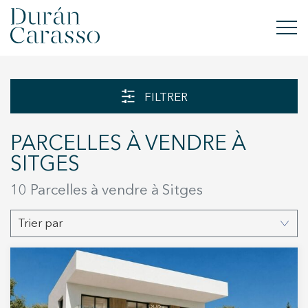
ACHETER
FILTRER
À LOUER
PARCELLES À VENDRE À
VENDRE
SITGES
NOUVELLE CONSTRUCTION
10 Parcelles à vendre à Sitges
INVESTISSEMENTS
Trier par
GROUPE DC
CONTACT