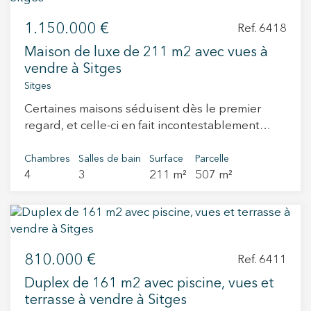
1.150.000 €
Ref. 6418
Maison de luxe de 211 m2 avec vues à
vendre à Sitges
Sitges
Certaines maisons séduisent dès le premier
regard, et celle-ci en fait incontestablement
partie. Cette magnifique villa individuelle de
caractère est située dans un quartier résidentiel
Chambres
Salles de bain
Surface
Parcelle
4
3
211 m²
507 m²
paisible de Sitges, où la lumière naturelle, les
vues dégagées et la tranquillité sont les
véritables atouts. Avec une surface construite
de 211 m², la propriété bénéficie d'une
excellente orientation sud-ouest et offre de
810.000 €
superbes vues sur la mer, les montagnes ainsi
Ref. 6411
que de magnifiques couchers de soleil,
Duplex de 161 m2 avec piscine, vues et
notamment depuis le séjour et la suite
terrasse à vendre à Sitges
parentale. Toutes les pièces sont extérieures,