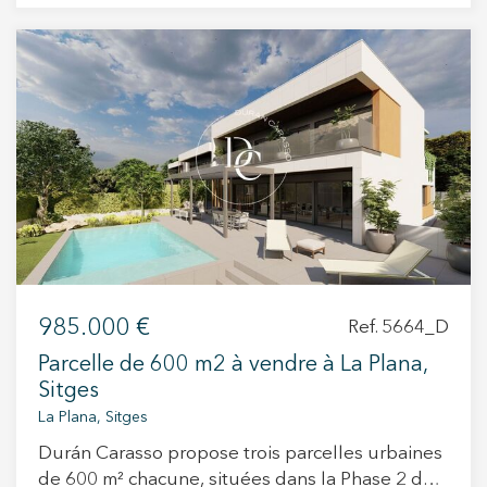
cadre naturel incomparable, entouré d'espaces
verts et du magnifique Parc Naturel du Massif
du Garraf. À quelques minutes seulement des
plages et du centre de Sitges, ce terrain offre
une vue imprenable sur la mer Méditerranée et
se situe à proximité d'un golf et de sentiers de
randonnée, dans un environnement paisible
garantissant intimité et qualité de vie. Une
opportunité unique de construire une maison
individuelle de luxe dans un lieu où nature,
exclusivité et confort se conjuguent à la
perfection.
985.000 €
Ref. 5664_D
Parcelle de 600 m2 à vendre à La Plana,
Sitges
La Plana, Sitges
Durán Carasso propose trois parcelles urbaines
de 600 m² chacune, situées dans la Phase 2 de