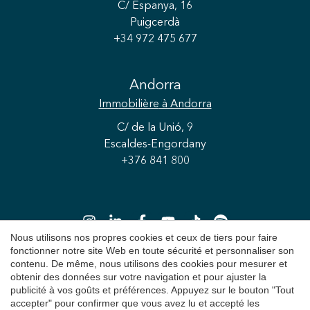
C/ Espanya, 16
Puigcerdà
+34 972 475 677
Andorra
Immobilière
à Andorra
C/ de la Unió, 9
Escaldes-Engordany
+376 841 800
Nous utilisons nos propres cookies et ceux de tiers pour faire
fonctionner notre site Web en toute sécurité et personnaliser son
contenu. De même, nous utilisons des cookies pour mesurer et
obtenir des données sur votre navigation et pour ajuster la
Copyright 2026 © Durán Carasso
publicité à vos goûts et préférences. Appuyez sur le bouton "Tout
accepter" pour confirmer que vous avez lu et accepté les
Avis juridique