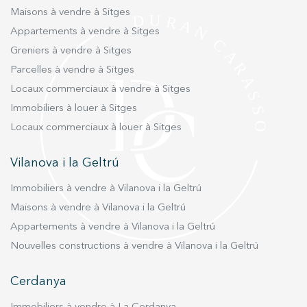
plus convoitées de la côte méditerranéenne, où
Maisons à vendre à Sitges
environnement dans l’un des secteurs les plus
authenticité, gastronomie, culture et connexion
attractifs de La Plana.
Appartements à vendre à Sitges
internationale se rencontrent avec harmonie.
Greniers à vendre à Sitges
Parcelles à vendre à Sitges
Locaux commerciaux à vendre à Sitges
Immobiliers à louer à Sitges
Locaux commerciaux à louer à Sitges
Vilanova i la Geltrú
Immobiliers à vendre à Vilanova i la Geltrú
Maisons à vendre à Vilanova i la Geltrú
Appartements à vendre à Vilanova i la Geltrú
Nouvelles constructions à vendre à Vilanova i la Geltrú
Cerdanya