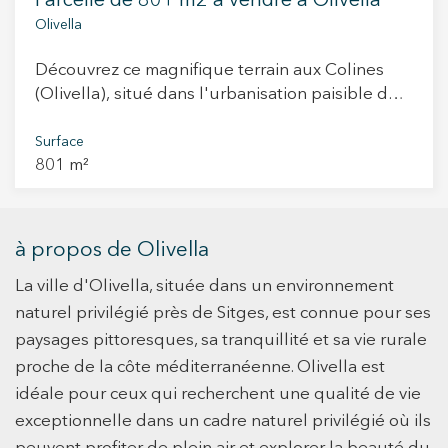
Parcelle de 801 m2 à vendre à Olivella
sans renoncer au confort moderne. Ne manquez
Olivella
pas l'opportunité d'investir dans ce projet dans
l'un des quartiers les plus calmes et les plus
Découvrez ce magnifique terrain aux Colines
recherchés d'Olivella! Et rappelez-vous, vivez là
(Olivella), situé dans l'urbanisation paisible des
où vous méritez de vivre, avec Durán Carasso.
Colines, où tranquillité et nature se confondent
dans un environnement privilégié. Orienté sud-
Surface
801 m²
est, ce terrain de 801 mètres carrés offre
l'espace idéal pour construire la maison
unifamiliale de vos rêves. De plus, nous
proposons le terrain adjacent de 888 m² pour 41
à propos de Olivella
000 € ou deux terrains pour un total de 75 000
La ville d'Olivella, située dans un environnement
€. Cette option est idéale pour la construction
de deux maisons unifamiliales. L'urbanisation
naturel privilégié près de Sitges, est connue pour ses
est reliée par la route C15 qui relie les
paysages pittoresques, sa tranquillité et sa vie rurale
autoroutes AP7 et C32. Situé à proximité de
proche de la côte méditerranéenne. Olivella est
Sitges, Vilanova i la Geltrú et Vilafranca del
idéale pour ceux qui recherchent une qualité de vie
Penedès, ainsi qu'à quelques minutes de
exceptionnelle dans un cadre naturel privilégié où ils
l'aéroport El Prat, cet emplacement offre une