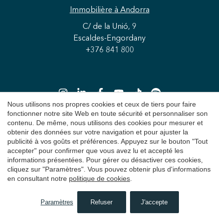
Immobilière
à Andorra
C/ de la Unió, 9
Enregistrer les paramètres
Tout accepter
Escaldes-Engordany
+376 841 800
Nous utilisons nos propres cookies et ceux de tiers pour faire
fonctionner notre site Web en toute sécurité et personnaliser son
contenu. De même, nous utilisons des cookies pour mesurer et
obtenir des données sur votre navigation et pour ajuster la
Copyright 2026 © Durán Carasso
publicité à vos goûts et préférences. Appuyez sur le bouton "Tout
accepter" pour confirmer que vous avez lu et accepté les
Avis juridique
informations présentées. Pour gérer ou désactiver ces cookies,
cliquez sur "Paramètres". Vous pouvez obtenir plus d'informations
Politique de Confidentialité
en consultant notre
politique de cookies
.
Politique de cookies
Paramètres
Refuser
J'accepte
RECHERCHER