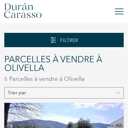
ACHETER
FILTRER
À LOUER
PARCELLES À VENDRE À
VENDRE
OLIVELLA
NOUVELLE CONSTRUCTION
6 Parcelles à vendre à Olivella
INVESTISSEMENTS
Trier par
GROUPE DC
CONTACT