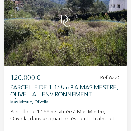
+34 935 178 067
ES
CA
EN
FR
120.000 €
Ref. 6335
PARCELLE DE 1.168 m² À MAS MESTRE,
OLIVELLA – ENVIRONNEMENT
RÉSIDENTIEL CALME ET BIEN
Mas Mestre, Olivella
CONNECTÉ
Parcelle de 1.168 m² située à Mas Mestre,
Olivella, dans un quartier résidentiel calme et
bien établi, entouré de belles habitations et