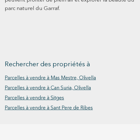
peuvent profiter de plein air et explorer la beauté du
combinaison parfaite de tranquillité et de
parc naturel du Garraf.
nature. Ne manquez pas cette opportunité
unique de construire votre maison dans un
environnement naturel privilégié, avec tout le
confort à portée de main ! Contactez-nous dès
maintenant pour plus d'informations et pour
visiter ces parcelles exclusives.
Rechercher des propriétés à
Parcelles à vendre à Mas Mestre, Olivella
Parcelles à vendre à Can Suria, Olivella
Parcelles à vendre à Sitges
Parcelles à vendre à Sant Pere de Ribes