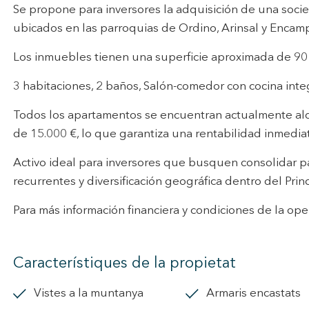
 serveis i oferir una millor experiència a través de productes recomanat
Se propone para inversores la adquisición de una soci
ubicados en las parroquias de Ordino, Arinsal y Encam
ng i publicitat
Los inmuebles tienen una superficie aproximada de 90 
s cookies són utilitzades per emmagatzemar informació sobre les
cies i les eleccions personals de l'usuari a través de l'observació cont
3 habitaciones, 2 baños, Salón-comedor con cocina integ
us hàbits de navegació. Gràcies a elles, podem conèixer els hàbits de
ó al lloc web i mostrar publicitat relacionada amb el perfil de navegac
Todos los apartamentos se encuentran actualmente al
Guardar configuració
Acceptar totes
de 15.000 €, lo que garantiza una rentabilidad inmedia
Activo ideal para inversores que busquen consolidar 
recurrentes y diversificación geográfica dentro del Prin
Para más información financiera y condiciones de la op
Característiques de la propietat
vistes a la muntanya
armaris encastats