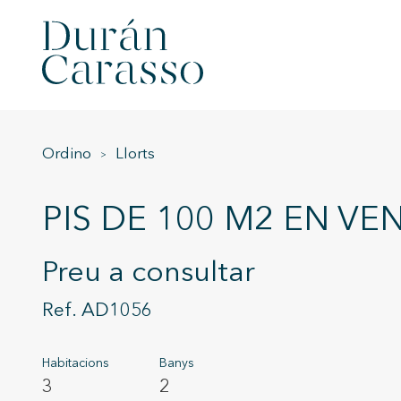
Ordino
Llorts
PIS DE 100 M2 EN V
Preu a consultar
AD1056
Habitacions
Banys
3
2