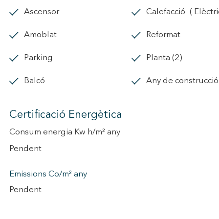
ascensor
calefacció
amoblat
Reformat
parking
Planta (2)
balcó
Any de construcci
Certificació Energètica
Consum energia Kw h/m² any
Pendent
Emissions Co/m² any
Pendent