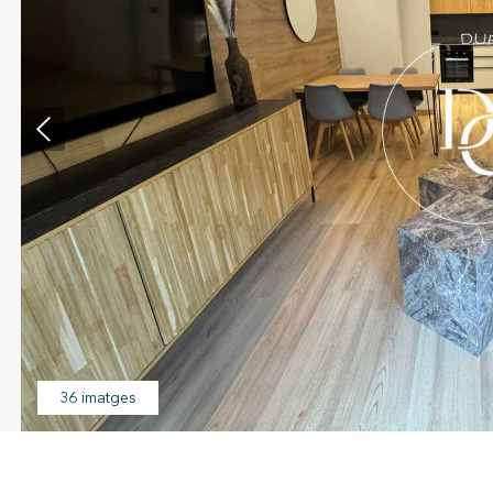
icar cookies
ues i funcionals
Sempre ac
loc web utilitza cookies pròpies per recopilar informació amb la finalitat
 els nostres serveis. Si continua navegant, suposa l'acceptació de la ins
ateixes. L'usuari té la possibilitat de configurar el navegador podent, si
 impedir que siguin instal·lades al disc dur, encara que haurà de tenir e
que aquesta acció podrà ocasionar dificultats de navegació de la pàgi
iques i personalització
36 imatges
n fer el seguiment i l'anàlisi del comportament dels usuaris d'aquest ll
rmació recollida mitjançant aquest tipus de cookies s'utilitza en el mes
ivitat del web per a l'elaboració de perfils de navegació dels usuaris per
r millores en funció de l'anàlisi de les dades d'ús que fan els usuaris del
 desar la informació de preferència de l'usuari per millorar la qualitat