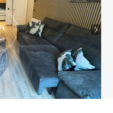
tivades
 de
tal·lació
 així ho
n
na web.
oc web.
urament
 servei.
 dels