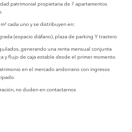
s.
edad patrimonial propietaria de 7 apartamentos
p.
m² cada uno y se distribuyen en:
inuada
rada (espacio diáfano), plaza de parking Y trastero
ió de
quilados, generando una renta mensual conjunta
ta y flujo de caja estable desde el primer momento.
patrimonio en el mercado andorrano con ingresos
cipado.
eración, no duden en contactarnos