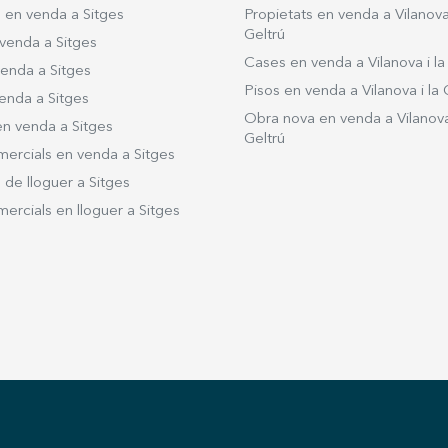
converteix en l’espai central de la vivenda,
s en venda a Sitges
Propietats en venda a Vilanova 
banyat per abundant llum natural, amb
Geltrú
venda a Sitges
vistes obertes i un disseny modern i
Cases en venda a Vilanova i la
venda a Sitges
acollidor. La cuina, independent, està
Pisos en venda a Vilanova i la 
enda a Sitges
completament equipada i disposa també
Obra nova en venda a Vilanova 
en venda a Sitges
d’una pràctica zona d’aigües. Des del saló,
Geltrú
accedim per una escala a la planta superior,
mercials en venda a Sitges
destinada a la zona de nit, on hi trobem
 de lloguer a Sitges
dues habitacions dobles àmplies i
ercials en lloguer a Sitges
lluminoses amb vistes obertes i un bany
complert. L’habitatge es troba en un estat
impecable, cuidat al detall i llest per entrar-
hi a viure. Disposa de calefacció i aire
condicionat, garantint confort durant tot
l’any. Ubicat en una finca règia de 1903,
ben conservada, aquest immoble combina
l’encant de l’arquitectura clàssica amb la
comoditat d’un habitatge actual i modern.
Un dúplex amb caràcter,