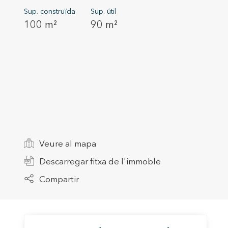
Sup. construïda
Sup. útil
100 m²
90 m²
Modif
Tècniq
Aquest l
millorar
de les m
desitja,
Veure al mapa
compte 
Descarregar fitxa de l'immoble
Analít
Compartir
Permete
La info
de l'act
introdui
Permeten