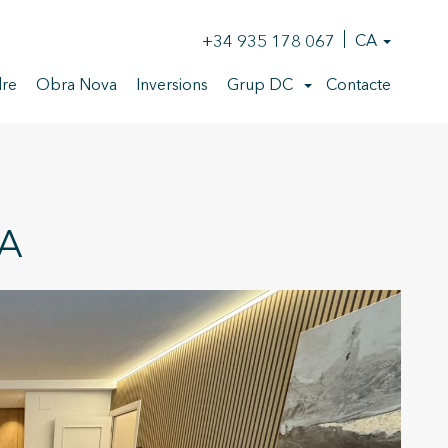
+34 935 178 067
CA
re
Obra Nova
Inversions
Grup DC
Contacte
LA