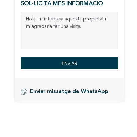
nostres
SOL·LICITA MÉS INFORMACIÓ
Marketi
Aqueste
preferèn
dels se
navegaci
l'usuari.
ENVIAR
Enviar missatge de WhatsApp