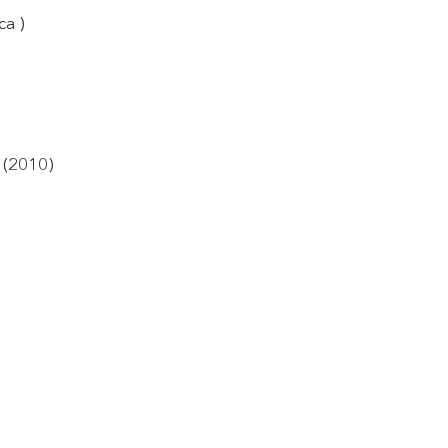
( Elèctrica )
ó (2010)