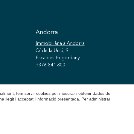
Andorra
Immobiliària
a Andorra
C/ de la Unió, 9
Escaldes-Engordany
+376 841 800
gualment, fem servir cookies per mesurar i obtenir dades de
ha llegit i acceptat l'informació presentada. Per administrar
olítica de Cookies