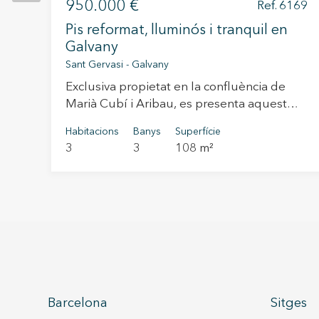
950.000 €
Ref. 6169
Pis reformat, lluminós i tranquil en
l.
Galvany
Sant Gervasi - Galvany
Exclusiva propietat en la confluència de
Marià Cubí i Aribau, es presenta aquest
elegant habitatge situat en la tercera
Habitacions
Banys
Superfície
planta d'una finca senyorial amb caràcter,
3
3
108 m²
que a més disposa de la comoditat de
plaça de pàrquing en el mateix edifici, un
valor molt benvolgut en la zona. En la
propietat, actualment es realitza una a una
reforma integral com una obra nova de
.
disseny contemporani, executada amb
materials de primera qualitat i una cura
exquisida per cada detall. Es lliura
3
completament moblada i equipada, llesta
Barcelona
Sitges
per a estrenar, oferint una llar sofisticada