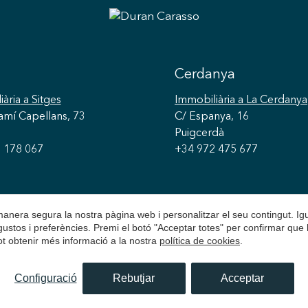
extraordinàriament acollidor, lluminós i amb
una ubicació immillorable, ideal per a qui
busca una llar amb personalitat en una de
les millors zones de la ciutat i envoltada de
Cerdanya
tot tipus de serveis.
iària
a Sitges
Immobiliària
a La Cerdanya
amí Capellans, 73
C/ Espanya, 16
Puigcerdà
 178 067
+34 972 475 677
 manera segura la nostra pàgina web i personalitzar el seu contingut. I
s gustos i preferències. Premi el botó "Acceptar totes" per confirmar que 
Pot obtenir més informació a la nostra
política de cookies
.
© Durán Carasso
Avís Legal
Política de Privacitat
P
Configuració
Rebutjar
Acceptar