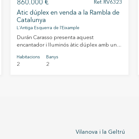
860.000 €
Ref. RV6323
Àtic dúplex en venda a la Rambla de
Catalunya
L´Antiga Esquerra de l´Eixample
Durán Carasso presenta aquest
encantador i lluminós àtic dúplex amb una
superfície útil de 82.66 m² totalment
Habitacions
Banys
reformat i situat en una de les zones més
2
2
emblemàtiques i cotitzades de Barcelona,
en plena Rambla de Catalunya i a pocs
metres de l’Avinguda Diagonal. L’habitatge
es distribueix en dues plantes i destaca per
la seva extraordinària lluminositat i les
seves vistes obertes, que aporten una
agradable sensació d’amplitud i benestar a
tot el conjunt de la vivenda. A la planta
baixa, hi trobem un rebedor acollidor i un
Vilanova i la Geltrú
bany complet. Un ampli saló-menjador es