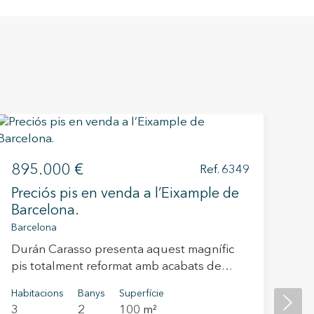
895.000 €
9
Ref. 6349
Preciós pis en venda a l’Eixample de
Pi
Barcelona.
ve
Ba
Barcelona
La 
Durán Carasso presenta aquest magnífic
Ap
pis totalment reformat amb acabats de
pe
disseny, situat al bell mig de Barcelona,
ac
Habitacions
Banys
Superfície
Hab
una de les ciutats més dinàmiques i
int
3
2
100 m²
2