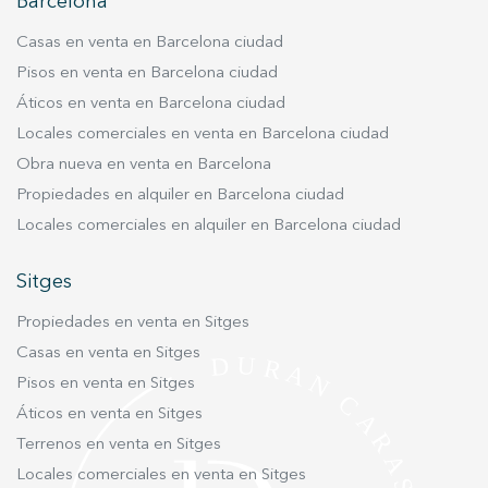
datos de uso que hacen los usuarios del servicio. Permiten
Barcelona
guardar la información de preferencia del usuario para
mejorar la calidad de nuestros servicios y para ofrecer una
Casas en venta en Barcelona ciudad
mejor experiencia a través de productos recomendados.
Pisos en venta en Barcelona ciudad
Áticos en venta en Barcelona ciudad
Marketing y publicidad
Locales comerciales en venta en Barcelona ciudad
Estas cookies son utilizadas para almacenar información
sobre las preferencias y elecciones personales del usuario
Obra nueva en venta en Barcelona
a través de la observación continuada de sus hábitos de
Propiedades en alquiler en Barcelona ciudad
navegación. Gracias a ellas, podemos conocer los hábitos
de navegación en el sitio web y mostrar publicidad
Locales comerciales en alquiler en Barcelona ciudad
relacionada con el perfil de navegación del usuario.
Sitges
Propiedades en venta en Sitges
Casas en venta en Sitges
Pisos en venta en Sitges
Áticos en venta en Sitges
Terrenos en venta en Sitges
Locales comerciales en venta en Sitges