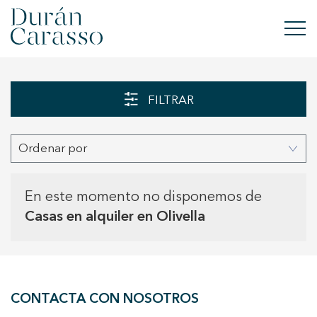
COMPRAR
FILTRAR
ALQUILAR
Ordenar por
VENDER
OBRA NUEVA
En este momento no disponemos de
Casas en alquiler en Olivella
INVERSIONES
GRUPO DC
CONTACTA CON NOSOTROS
CONTACTO