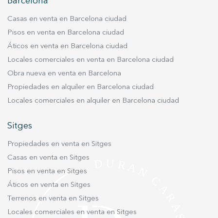
datos de uso que hacen los usuarios del servicio. Permiten
Barcelona
guardar la información de preferencia del usuario para
mejorar la calidad de nuestros servicios y para ofrecer una
Casas en venta en Barcelona ciudad
mejor experiencia a través de productos recomendados.
Pisos en venta en Barcelona ciudad
Áticos en venta en Barcelona ciudad
Marketing y publicidad
Locales comerciales en venta en Barcelona ciudad
Estas cookies son utilizadas para almacenar información
sobre las preferencias y elecciones personales del usuario
Obra nueva en venta en Barcelona
a través de la observación continuada de sus hábitos de
Propiedades en alquiler en Barcelona ciudad
navegación. Gracias a ellas, podemos conocer los hábitos
de navegación en el sitio web y mostrar publicidad
Locales comerciales en alquiler en Barcelona ciudad
relacionada con el perfil de navegación del usuario.
Sitges
Propiedades en venta en Sitges
Casas en venta en Sitges
Pisos en venta en Sitges
Áticos en venta en Sitges
Terrenos en venta en Sitges
Locales comerciales en venta en Sitges