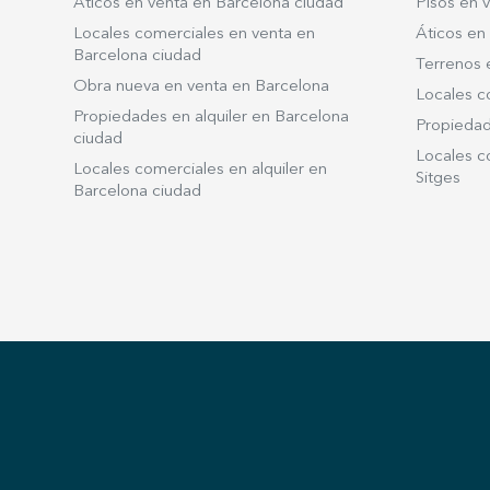
Áticos en venta en Barcelona ciudad
Pisos en v
Locales comerciales en venta en
Áticos en 
Barcelona ciudad
Terrenos 
Obra nueva en venta en Barcelona
Locales c
Propiedades en alquiler en Barcelona
Propiedade
ciudad
Locales co
Locales comerciales en alquiler en
Sitges
Barcelona ciudad