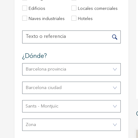
Edificios
Locales comerciales
Técnic
Naves industriales
Hoteles
Este sit
mejorar
instala
pudiend
deberá 
de la p
¿dónde?
Analít
Barcelona provincia
Permite
sitio we
Barcelona ciudad
medició
los usua
que hac
del usu
Sants - Montjuïc
experie
Market
Zona
Estas c