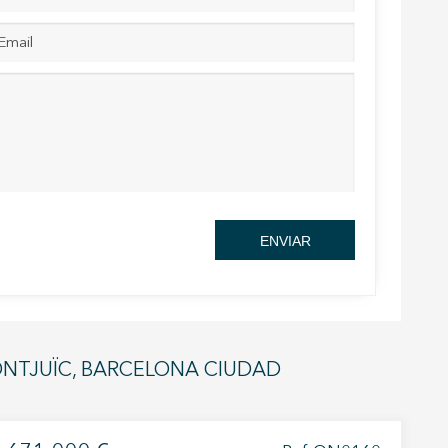
activas
d de
egador
ue
egación
ENVIAR
 de este
a
ión de
s de uso
rencia
ejor
ONTJUÏC, BARCELONA CIUDAD
s y