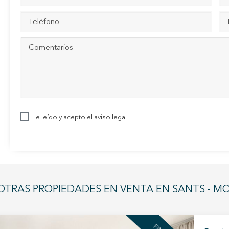
as y funcionales
Siempre 
io web utiliza Cookies propias para recopilar información con la finalida
 nuestros servicios. Si continua navegando, supone la aceptación de la
ción de las mismas. El usuario tiene la posibilidad de configurar su nav
o, si así lo desea, impedir que sean instaladas en su disco duro, aunq
tener en cuenta que dicha acción podrá ocasionar dificultades de nav
ágina web.
icas y personalización
He leído y acepto
el aviso legal
n realizar el seguimiento y análisis del comportamiento de los usuarios
b. La información recogida mediante este tipo de cookies se utiliza en l
n de la actividad de la web para la elaboración de perfiles de navegac
rios con el fin de introducir mejoras en función del análisis de los dato
en los usuarios del servicio. Permiten guardar la información de prefe
ario para mejorar la calidad de nuestros servicios y para ofrecer una m
ncia a través de productos recomendados.
OTRAS PROPIEDADES EN VENTA EN SANTS - M
ing y publicidad
ookies son utilizadas para almacenar información sobre las preferencia