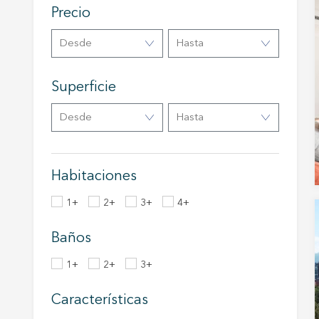
eleccio
Precio
hábitos
en el si
usuario
Desde
Hasta
Superficie
Desde
Hasta
Habitaciones
1+
2+
3+
4+
Baños
1+
2+
3+
Características