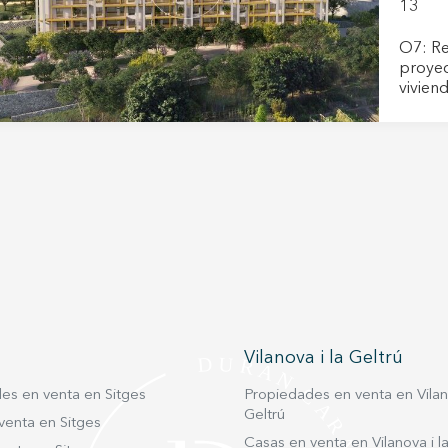
urbani
13
entorn
nivel 
O7: Resid
aguas 
proyec
dan la man
viviend
Ecoene
impres
CO2 y m
ubicaci
térmic
de un 
vivien
colegio
diseña
transpo
conexi
vivien
destac
Adoras
Situad
espaci
Barcel
funcio
terraza
integra
un amb
por un
Vilanova i la Geltrú
con solárium p
los re
es en venta en Sitges
Propiedades en venta en Vilano
comuni
Geltrú
venta en Sitges
una zo
Casas en venta en Vilanova i la