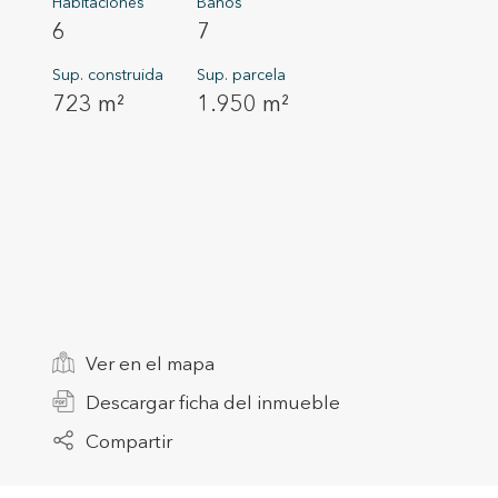
Habitaciones
Baños
6
7
Sup. construida
Sup. parcela
723 m²
1.950 m²
Modif
Técnic
Ver en el mapa
Este sit
Descargar ficha del inmueble
mejorar
instala
Compartir
pudiend
deberá 
de la p