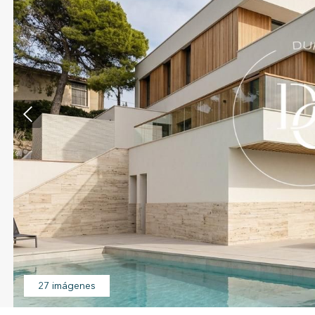
icar cookies
as y funcionales
Siempre 
io web utiliza Cookies propias para recopilar información con la finalida
 nuestros servicios. Si continua navegando, supone la aceptación de la
ción de las mismas. El usuario tiene la posibilidad de configurar su nav
o, si así lo desea, impedir que sean instaladas en su disco duro, aunq
27 imágenes
tener en cuenta que dicha acción podrá ocasionar dificultades de nav
ágina web.