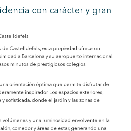
sidencia con carácter y gran
 de este
a
ión de
s de uso
Castelldefels
rencia
ejor
s de Castelldefels, esta propiedad ofrece un
ximidad a Barcelona y su aeropuerto internacional.
asos minutos de prestigiosos colegios
s y
us
gación
una orientación óptima que permite disfrutar de
deramente inspirador. Los espacios exteriores,
y sofisticada, donde el jardín y las zonas de
ios volúmenes y una luminosidad envolvente en la
salón, comedor y áreas de estar, generando una