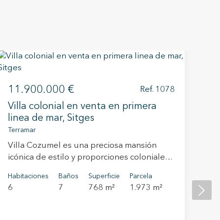
1
11.900.000 €
Ref. 1078
Fi
Villa colonial en venta en primera
Ve
linea de mar, Sitges
La 
Terramar
Es
Villa Cozumel es una preciosa mansión
cu
icónica de estilo y proporciones coloniales
De
Hab
situada en el paseo marítimo de Sitges y
me
5
Habitaciones
Baños
Superficie
Parcela
construida en 1940. La villa junto con sus
de
6
7
768 m²
1.973 m²
amplios jardines, la piscina y la casa de
Ad
invitados se encuentran en una amplia
AP
parcela de 2.000 m2. Esta fabulosa
mi