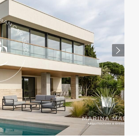
activas
d de
egador
ue
egación