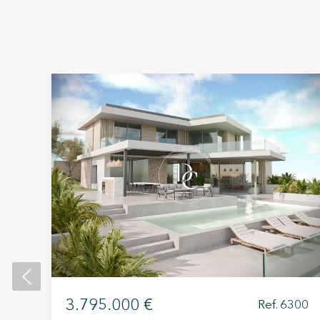
_01
a,
ar.
3.795.000 €
Ref. 6300
ite