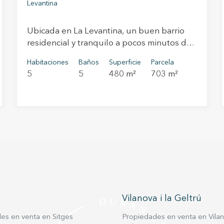
Levantina
Ubicada en La Levantina, un buen barrio
residencial y tranquilo a pocos minutos del
centro de Sitges se ubica esta casa de
Habitaciones
Baños
Superficie
Parcela
reciente construcción con vistas al mar
5
5
480 m²
703 m²
desde todas las estancias. El acceso desde
la calle da a un parking con capacidad para
4 vehículos y una pequeña bodega. La
primera planta se compone de una sala
multifunciones. La planta superior consta
de 3 habitaciones suite y una sala de estar
comunicada con una terraza y acceso
directo a la piscina. En la planta superior se
ubica el salón principal con vistas al mar y
chimenea, una habitación suite, la cocina y
Vilanova i la Geltrú
otra terraza. La última planta es un espacio
diáfano que además de una terraza
es en venta en Sitges
Propiedades en venta en Vilano
delantera con 360- de vistas al mar y al