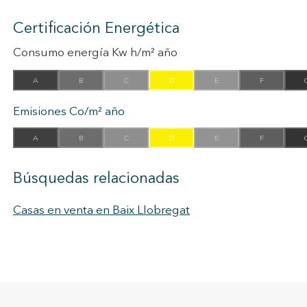
Certificación Energética
Consumo energía Kw h/m² año
A
B
C
D
E
F
Emisiones Co/m² año
A
B
C
D
E
F
Búsquedas relacionadas
Casas en venta en Baix Llobregat