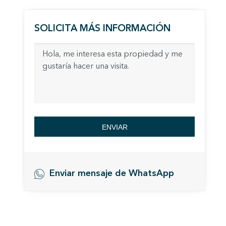
Analít
SOLICITA MÁS INFORMACIÓN
Permite
sitio we
medició
los usua
que hac
del usu
experie
Market
ENVIAR
Estas c
eleccio
hábitos
en el si
usuario
Enviar mensaje de WhatsApp