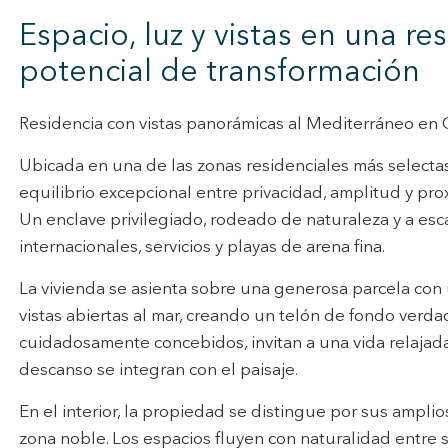
Espacio, luz y vistas en una re
icas y personalización
potencial de transformación
n realizar el seguimiento y análisis del comportamiento de los usuarios
b. La información recogida mediante este tipo de cookies se utiliza en l
n de la actividad de la web para la elaboración de perfiles de navegac
rios con el fin de introducir mejoras en función del análisis de los dato
Residencia con vistas panorámicas al Mediterráneo en 
en los usuarios del servicio. Permiten guardar la información de prefe
ario para mejorar la calidad de nuestros servicios y para ofrecer una m
Ubicada en una de las zonas residenciales más selecta
ncia a través de productos recomendados.
equilibrio excepcional entre privacidad, amplitud y pro
Un enclave privilegiado, rodeado de naturaleza y a esc
ing y publicidad
internacionales, servicios y playas de arena fina.
ookies son utilizadas para almacenar información sobre las preferencia
nes personales del usuario a través de la observación continuada de s
 de navegación. Gracias a ellas, podemos conocer los hábitos de nave
La vivienda se asienta sobre una generosa parcela con 
tio web y mostrar publicidad relacionada con el perfil de navegación del
vistas abiertas al mar, creando un telón de fondo verda
.
Guardar configuración
Aceptar todas
cuidadosamente concebidos, invitan a una vida relajada 
descanso se integran con el paisaje.
En el interior, la propiedad se distingue por sus ampl
zona noble. Los espacios fluyen con naturalidad entre 