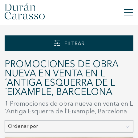
COMPRAR
FILTRAR
ALQUILAR
PROMOCIONES DE OBRA
VENDER
NUEVA EN VENTA EN L
´ANTIGA ESQUERRA DE L
OBRA NUEVA
´EIXAMPLE, BARCELONA
INVERSIONES
1 Promociones de obra nueva en venta en L
´Antiga Esquerra de l´Eixample, Barcelona
GRUPO DC
Ordenar por
CONTACTO