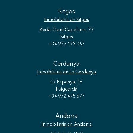
Sitges
Inmobiliaria
en Sitges
Avda. Camí Capellans, 73
Sitges
+34 935 178 067
Cerdanya
Inmobiliaria
en La Cerdanya
Guardar configuración
Aceptar todas
C/ Espanya, 16
Puigcerdà
+34 972 475 677
Andorra
Inmobiliaria
en Andorra