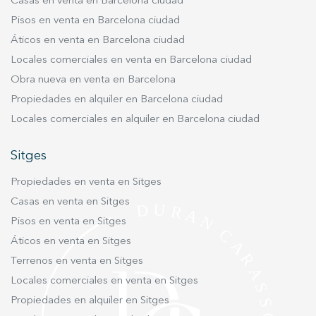
Casas en venta en Barcelona ciudad
habitaciones de invitados, despacho o zona de
Pisos en venta en Barcelona ciudad
estudio. Estas estancias dan a patio interior, lo
Áticos en venta en Barcelona ciudad
que asegura igualmente tranquilidad y una
atmósfera relajada, ideal para el descanso. La
Locales comerciales en venta en Barcelona ciudad
vivienda cuenta además con una quinta
Obra nueva en venta en Barcelona
habitación de servicio con baño propio, un
Propiedades en alquiler en Barcelona ciudad
espacio independiente que aporta un gran
Locales comerciales en alquiler en Barcelona ciudad
valor añadido por sus múltiples posibilidades
de uso. Puede destinarse a dormitorio auxiliar,
Sitges
habitación para el personal de servicio,
despacho privado, estudio creativo o incluso
Propiedades en venta en Sitges
una cómoda zona independiente para invitados.
Casas en venta en Sitges
En conjunto, la propiedad dispone de dos
Pisos en venta en Sitges
baños completos y un baño de servicio, todos
Áticos en venta en Sitges
ellos distribuidos de manera práctica para
ofrecer funcionalidad y comodidad a los
Terrenos en venta en Sitges
distintos ambientes de la vivienda. La
Locales comerciales en venta en Sitges
distribución de esta zona de noche consigue
Propiedades en alquiler en Sitges
equilibrar perfectamente amplitud y privacidad.