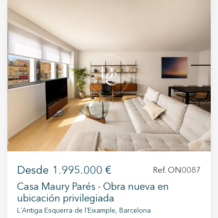
+34 935 178 067
ES
CA
EN
FR
Desde
1.995.000 €
Ref. ON0087
Casa Maury Parés - Obra nueva en
ubicación privilegiada
L´Antiga Esquerra de l´Eixample, Barcelona