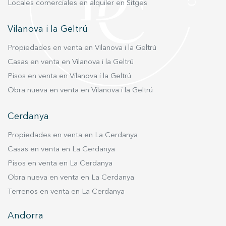
Locales comerciales en alquiler en Sitges
convirtiéndola en uno de los espacios más
confortables y atractivos de la propiedad. Se
Vilanova i la Geltrú
trata de una vivienda pensada para quienes
buscan amplitud, comodidad y ubicación
Propiedades en venta en Vilanova i la Geltrú
privilegiada, con la posibilidad de crear un
Casas en venta en Vilanova i la Geltrú
hogar a medida en el corazón del Eixample.
Pisos en venta en Vilanova i la Geltrú
Incluye una magnífica plaza de parking con
Obra nueva en venta en Vilanova i la Geltrú
acceso directo en la misma finca.
Cerdanya
Propiedades en venta en La Cerdanya
Casas en venta en La Cerdanya
Pisos en venta en La Cerdanya
Obra nueva en venta en La Cerdanya
Terrenos en venta en La Cerdanya
Andorra