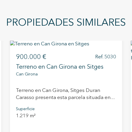
PROPIEDADES SIMILARES
900.000 €
Ref. 5030
Terreno en Can Girona en Sitges
Can Girona
Terreno en Can Girona, Sitges Duran
Carasso presenta esta parcela situada en
Can Girona, una zona residencial tranquila
Superficie
y rodeada de naturaleza, frente al Club de
1.219 m²
Golf Terramar y con una zona verde
consolidada justo delante. Can Girona