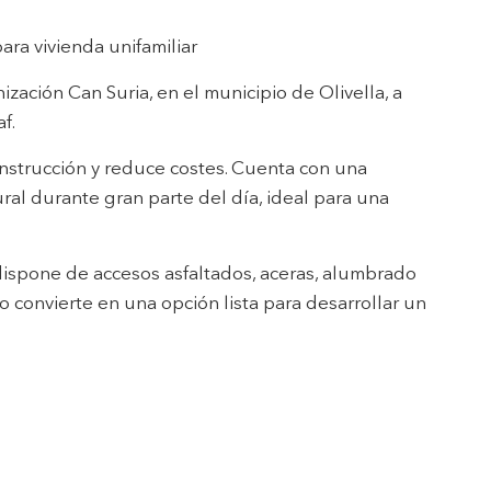
ara vivienda unifamiliar
zación Can Suria, en el municipio de Olivella, a
s y
us
f.
gación
onstrucción y reduce costes. Cuenta con una
ural durante gran parte del día, ideal para una
dispone de accesos asfaltados, aceras, alumbrado
lo convierte en una opción lista para desarrollar un