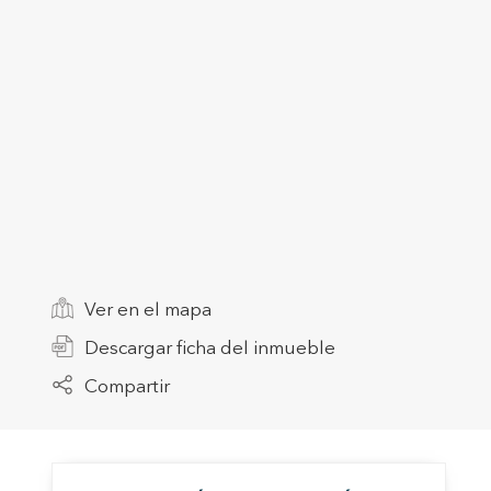
Modif
Técnic
Este sit
mejorar
instala
pudiend
deberá 
de la p
Ver en el mapa
Descargar ficha del inmueble
Analít
Compartir
Permite
sitio we
medició
los usua
que hac
del usu