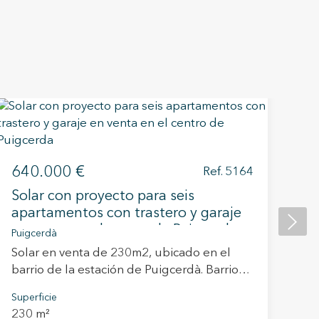
3
640.000 €
Ref. 5164
Pa
Solar con proyecto para seis
Co
apartamentos con trastero y garaje
Oli
en venta en el centro de Puigcerda
Puigcerdà
De
Solar en venta de 230m2, ubicado en el
en
barrio de la estación de Puigcerdà. Barrio
(O
Sup
de la estación de Puigcerdà, que dispone
na
80
Superficie
de todo tipo de servicios como colegios,
pr
230 m²