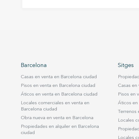
73,50m2. En esta finca hay construida una
casa de bajos y un piso de tipo unifamiliar
l
con un patio trasero contiguo, ocupando
así
en total una superficie de 73,50m2. La
e
superficie gráfica es de 180m2. Este solar
está muy bien ubicado con muy buena
visibilidad desde la carretera.
6
as
Barcelona
Sitges
o,
Casas en venta en Barcelona ciudad
Propiedad
en
Pisos en venta en Barcelona ciudad
Casas en 
e
Áticos en venta en Barcelona ciudad
Pisos en v
 o
Locales comerciales en venta en
Áticos en 
es
Barcelona ciudad
Terrenos 
Obra nueva en venta en Barcelona
rte
Locales c
Propiedades en alquiler en Barcelona
Propiedade
ciudad
Locales co