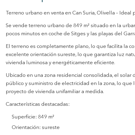
ncia a través de productos recomendados.
Terreno urbano en venta en Can Suria, Olivella – Ideal p
ing y publicidad
Se vende terreno urbano de 849 m² situado en la urbani
ookies son utilizadas para almacenar información sobre las preferencia
nes personales del usuario a través de la observación continuada de s
pocos minutos en coche de Sitges y las playas del Garra
 de navegación. Gracias a ellas, podemos conocer los hábitos de nave
tio web y mostrar publicidad relacionada con el perfil de navegación del
El terreno es completamente plano, lo que facilita la c
.
Guardar configuración
Aceptar todas
excelente orientación sureste, lo que garantiza luz nat
vivienda luminosa y energéticamente eficiente.
Ubicado en una zona residencial consolidada, el solar 
público y suministro de electricidad en la zona, lo que 
proyecto de vivienda unifamiliar a medida.
Características destacadas:
Superficie: 849 m²
Orientación: sureste