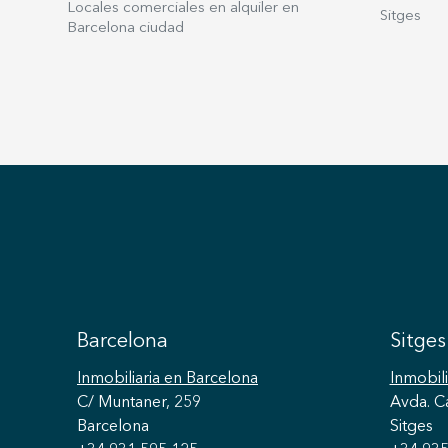
Locales comerciales en alquiler en
s.
Sitges
Barcelona ciudad
n
Barcelona
Sitges
Inmobiliaria
en Barcelona
Inmobili
C/ Muntaner, 259
Avda. C
Barcelona
Sitges