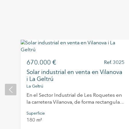
699
670.000 €
Ref. 3025
Solar industrial en venta en Vilanova
i La Geltrú
La Geltrú
ran
En el Sector Industrial de Les Roquetes en
la carretera Vilanova, de forma rectangular,
con fachada al camino público de acceso a
Superficie
un
la carretera C-246 se encuentra este solar
180 m²
e
industrial , tiene una superficie de