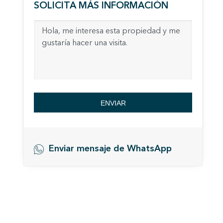
experie
SOLICITA MÁS INFORMACIÓN
Market
Estas c
eleccio
hábitos
en el si
usuario
ENVIAR
Enviar mensaje de WhatsApp