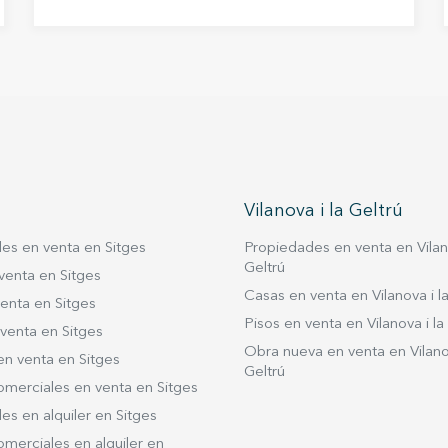
ofrece un entorno único, donde la calma y
la privacidad se combinan con vistas
abiertas al mar y al campo de golf. Su
ubicación permite disfrutar de la naturaleza
y, al mismo tiempo, estar a pocos minutos
del centro de Sitges y de la playa. El
terreno, de 1.219 m² y con poca inclinación,
se ofrece sin edificación, para que el
comprador pueda desarrollar su propia
Vilanova i la Geltrú
vivienda como autopromotor, adaptándola
a sus necesidades y estilo de vida. Una
es en venta en Sitges
Propiedades en venta en Vilano
oportunidad excepcional para crear un
Geltrú
venta en Sitges
hogar en equilibrio con la naturaleza y la
Casas en venta en Vilanova i la
enta en Sitges
tranquilidad de Sitges.
Pisos en venta en Vilanova i la
venta en Sitges
Obra nueva en venta en Vilanov
en venta en Sitges
Geltrú
omerciales en venta en Sitges
s en alquiler en Sitges
merciales en alquiler en