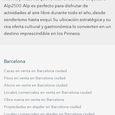
mantenerlo protegido en todo momento. El
Alp2500. Alp es perfecto para disfrutar de
acceso al parking se realiza mediante puerta
actividades al aire libre durante todo el año, desde
automática con mando a distancia, lo que
garantiza una entrada rápida, cómoda y segura,
senderismo hasta esquí. Su ubicación estratégica y su
especialmente en los días de mayor afluencia en
rica oferta cultural y gastronómica lo convierten en un
la estación. Tener el coche resguardado del frío,
destino imprescindible en los Pirineos.
la nieve o las inclemencias meteorológicas es
una gran ventaja en un entorno de montaña
como La Molina, donde las condiciones pueden
cambiar rápidamente. Además, la propiedad
Barcelona
incluye un trastero de aproximadamente 1,7 m²,
un complemento muy útil para guardar esquís,
Casas en venta en Barcelona ciudad
botas, cascos u otro material deportivo sin
Pisos en venta en Barcelona ciudad
necesidad de transportarlo continuamente. Este
Áticos en venta en Barcelona ciudad
espacio adicional permite mantener el
Locales comerciales en venta en Barcelona ciudad
equipamiento organizado y listo para usar en
cada escapada a la nieve. Una oportunidad
Obra nueva en venta en Barcelona
interesante para disponer de un espacio seguro
Propiedades en alquiler en Barcelona ciudad
y práctico en una de las áreas más valoradas de
Locales comerciales en alquiler en Barcelona ciudad