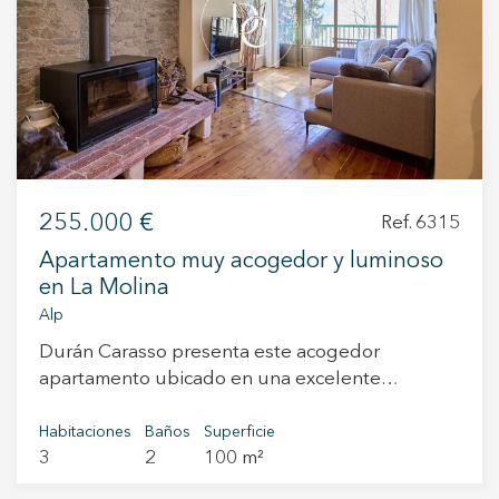
+34 935 178 067
255.000 €
Ref. 6315
ES
CA
EN
FR
Apartamento muy acogedor y luminoso
en La Molina
Alp
Durán Carasso presenta este acogedor
apartamento ubicado en una excelente
Modificar cookies
localización para los amantes de la montaña y el
esquí, donde se combinan el confort, la
Habitaciones
Baños
Superficie
3
2
100 m²
tranquilidad y el contacto con la naturaleza. El
Técnicas y funcionales
Siempre activas
salón destaca por su gran luminosidad y su