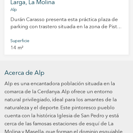
Larga, La Molina
quienes buscan una inversión con rentabilidad
en uno de los destinos de montaña más
Alp
valorados del Pirineo catalán. Una oportunidad
Durán Carasso presenta esta práctica plaza de
ideal para disfrutar de la montaña, el esquí y la
parking con trastero situada en la zona de Pista
naturaleza en cualquier época del año, en un
Larga de La Molina, una ubicación
entorno privilegiado y con excelentes
especialmente cómoda para quienes buscan
Superficie
conexiones. Vive donde mereces vivir.
14 m²
seguridad, accesibilidad y proximidad directa a
uno de los puntos más activos de la estación. Se
encuentra en la Avinguda de la Generalitat,
justo delante de la bolera de La Molina y a
Acerca de Alp
pocos pasos de la zona de pistas, lo que la
Alp es una encantadora población situada en la
convierte en una solución ideal tanto para
propietarios de segunda residencia como para
comarca de la Cerdanya. Alp ofrece un entorno
amantes del esquí que desean evitar las
natural privilegiado, ideal para los amantes de la
complicaciones de aparcamiento durante la
naturaleza y el deporte. Este pintoresco pueblo
temporada. La plaza dispone de una superficie
cuenta con la histórica Iglesia de San Pedro y está
total de 14 m², ofreciendo espacio suficiente
cerca de las famosas estaciones de esquí de La
para estacionar el vehículo con comodidad y
Molina y Masella, que forman el dominio esquiable