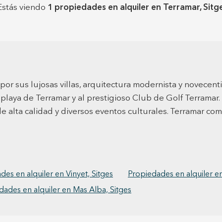
Con un
m², ci
Estás viendo
1 propiedades en alquiler en Terramar, Sitg
filoso
excluid
poder cumplir 
determ
dispon
propietar
sólo 20min en co
arrend
contactar pa
La ren
Alquile
del me
variac
Arrend
 por sus lujosas villas, arquitectura modernista y novecen
por el Ins
 playa de Terramar y al prestigioso Club de Golf Terramar. E
despos
de alta calidad y diversos eventos culturales. Terramar co
des en alquiler en Vinyet, Sitges
Propiedades en alquiler en
dades en alquiler en Mas Alba, Sitges