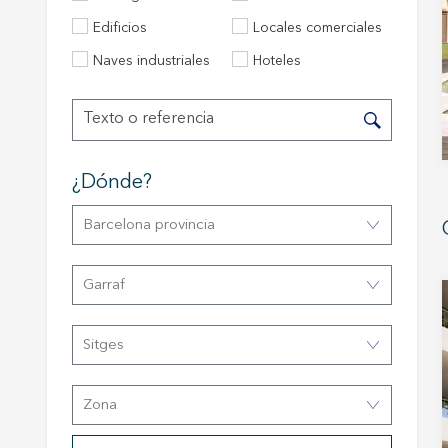
Edificios
Locales comerciales
Naves industriales
Hoteles
¿dónde?
Barcelona provincia
Modif
Garraf
Técnic
Sitges
Este sit
mejorar
instala
Zona
pudiend
deberá 
de la p