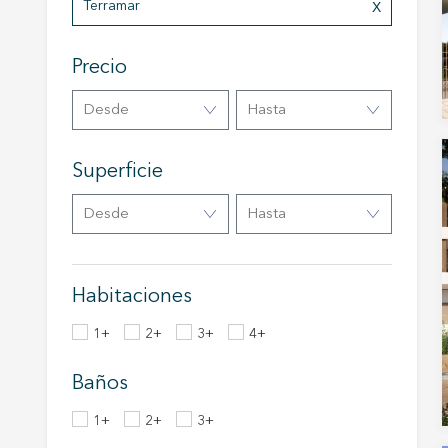
Terramar
Analít
Precio
Permite
sitio we
medició
Desde
Hasta
los usua
que hac
del usu
Superficie
experie
Desde
Hasta
Market
Estas c
eleccio
hábitos
Habitaciones
en el si
usuario
1+
2+
3+
4+
Baños
1+
2+
3+