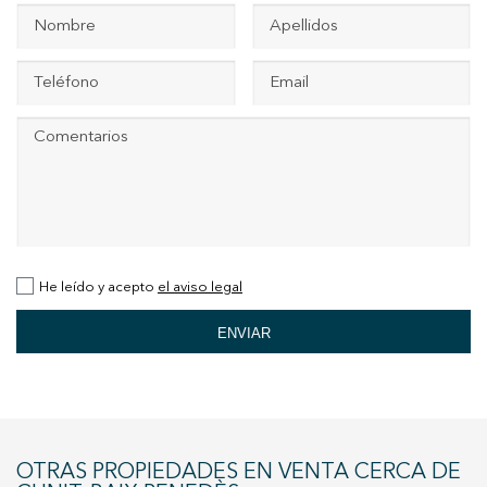
+34 935 178 067
ES
CA
EN
FR
He leído y acepto
el aviso legal
ENVIAR
Modificar cookies
Técnicas y funcionales
Siempre activas
Este sitio web utiliza Cookies propias para recopilar
información con la finalidad de mejorar nuestros servicios.
OTRAS PROPIEDADES EN VENTA CERCA DE