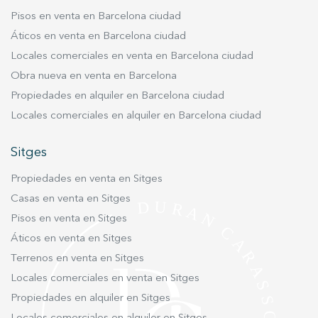
prácticamente todas las estancias de la vivienda.
Pisos en venta en Barcelona ciudad
Gracias a ello, salón, comedor, cocina y
Áticos en venta en Barcelona ciudad
dormitorios disfrutan de agradables vistas
Locales comerciales en venta en Barcelona ciudad
verdes y de una luminosidad muy especial
Obra nueva en venta en Barcelona
durante todo el día. En la planta baja
Propiedades en alquiler en Barcelona ciudad
encontramos un acogedor salón con chimenea,
un espacio con muchísima personalidad y gran
Locales comerciales en alquiler en Barcelona ciudad
calidez. A continuación encontramos el comedor
y una cocina muy funcional, con doble
Sitges
orientación y luz natural tanto de mañana como
Propiedades en venta en Sitges
de tarde. Junto a ella, una práctica zona de
Casas en venta en Sitges
comedor de diario hace que esta parte de la
casa resulte especialmente cómoda para el día
Pisos en venta en Sitges
a día. En esta misma planta se ubican también
Áticos en venta en Sitges
dos habitaciones y un baño. La planta superior
Terrenos en venta en Sitges
acoge la zona de noche principal. La master
Locales comerciales en venta en Sitges
suite dispone de armarios empotrados, baño
Propiedades en alquiler en Sitges
privado y salida a una amplia terraza con mucha