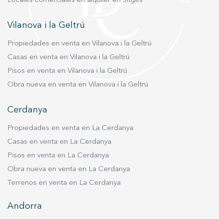
Locales comerciales en alquiler en Sitges
intimidad. Además, encontramos tres
dormitorios dobles que comparten una bonita
Vilanova i la Geltrú
terraza con vistas al jardín y, al final del pasillo,
una segunda suite también con terraza privada.
Propiedades en venta en Vilanova i la Geltrú
La vivienda está para actualizar, pero ofrece una
Casas en venta en Vilanova i la Geltrú
base arquitectónica excelente y unos espacios
Pisos en venta en Vilanova i la Geltrú
realmente agradables, llenos de luz y con
muchísimas posibilidades para convertirla en
Obra nueva en venta en Vilanova i la Geltrú
una casa espectacular. La propiedad dispone
además de pozo, calefacción, splits de aire
Cerdanya
acondicionado, amplia zona de parking con
Propiedades en venta en La Cerdanya
acceso desde la calle trasera y una práctica zona
Casas en venta en La Cerdanya
de aguas con acceso de servicio independiente
desde el lateral de la vivienda. Cubelles es una
Pisos en venta en La Cerdanya
población costera con una gran calidad de vida,
Obra nueva en venta en La Cerdanya
conocida por su ambiente familiar, su paseo
Terrenos en venta en La Cerdanya
marítimo lleno de vida y su proximidad tanto a
Barcelona como a Sitges. Una propiedad con
Andorra
mucha personalidad, un precioso jardín y una