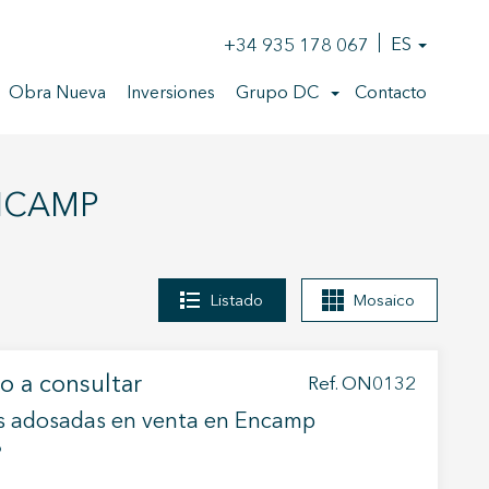
+34 935 178 067
ES
Obra Nueva
Inversiones
Grupo DC
Contacto
ENCAMP
Listado
Mosaico
io a consultar
Ref. ON0132
s adosadas en venta en Encamp
p