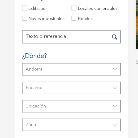
Modif
Edificios
Locales comerciales
Naves industriales
Hoteles
Técnic
Este sit
mejorar
instala
pudiend
¿dónde?
deberá 
de la p
Andorra
Analít
Encamp
Permite
sitio we
medició
los usua
Ubicación
que hac
del usu
experie
Zona
Market