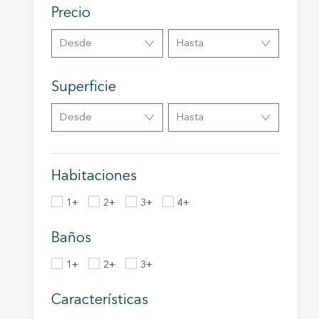
Precio
Estas c
eleccio
Desde
Hasta
hábitos
en el si
usuario
Superficie
Desde
Hasta
Habitaciones
1+
2+
3+
4+
Baños
1+
2+
3+
Características