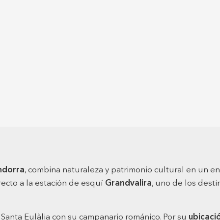
ndorra
, combina naturaleza y patrimonio cultural en un e
recto a la estación de esquí
Grandvalira
, uno de los dest
e Santa Eulàlia con su campanario románico. Por su
ubicaci