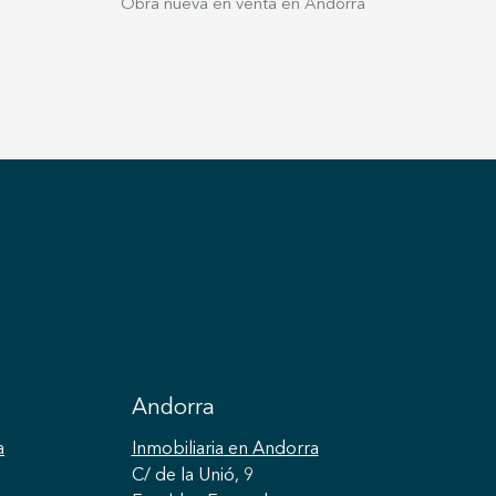
Obra nueva en venta en Andorra
Andorra
a
Inmobiliaria
en Andorra
C/ de la Unió, 9