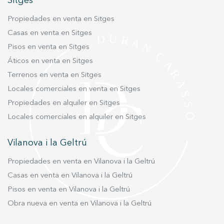
Sitges
mejor experiencia a través de productos recomendados.
Propiedades en venta en Sitges
Marketing y publicidad
Casas en venta en Sitges
Pisos en venta en Sitges
Estas cookies son utilizadas para almacenar información
sobre las preferencias y elecciones personales del usuario
Áticos en venta en Sitges
a través de la observación continuada de sus hábitos de
navegación. Gracias a ellas, podemos conocer los hábitos
Terrenos en venta en Sitges
de navegación en el sitio web y mostrar publicidad
relacionada con el perfil de navegación del usuario.
Locales comerciales en venta en Sitges
Propiedades en alquiler en Sitges
Locales comerciales en alquiler en Sitges
Vilanova i la Geltrú
Propiedades en venta en Vilanova i la Geltrú
Casas en venta en Vilanova i la Geltrú
Pisos en venta en Vilanova i la Geltrú
Obra nueva en venta en Vilanova i la Geltrú