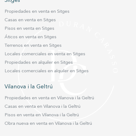
Sitges
mejor experiencia a través de productos recomendados.
Propiedades en venta en Sitges
Marketing y publicidad
Casas en venta en Sitges
Pisos en venta en Sitges
Estas cookies son utilizadas para almacenar información
sobre las preferencias y elecciones personales del usuario
Áticos en venta en Sitges
a través de la observación continuada de sus hábitos de
navegación. Gracias a ellas, podemos conocer los hábitos
Terrenos en venta en Sitges
de navegación en el sitio web y mostrar publicidad
relacionada con el perfil de navegación del usuario.
Locales comerciales en venta en Sitges
Propiedades en alquiler en Sitges
Locales comerciales en alquiler en Sitges
Vilanova i la Geltrú
Propiedades en venta en Vilanova i la Geltrú
Casas en venta en Vilanova i la Geltrú
Pisos en venta en Vilanova i la Geltrú
Obra nueva en venta en Vilanova i la Geltrú