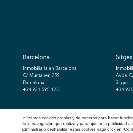
Barcelona
Sitges
Inmobiliaria
en Barcelona
Inmobili
C/ Muntaner, 259
Avda. C
Barcelona
Sitges
+34 931 595 125
+34 935
Utilizamos cookies propias y de terceros para hacer funci
de la navegación que realiza y para ajustar la publicidad a
administrar o deshabilitar estas cookies haga click en "Co