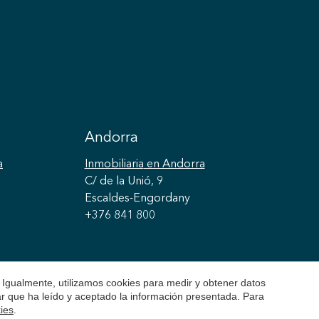
Andorra
a
Inmobiliaria
en Andorra
C/ de la Unió, 9
Escaldes-Engordany
+376 841 800
 Igualmente, utilizamos cookies para medir y obtener datos
mar que ha leído y aceptado la información presentada. Para
kies
.