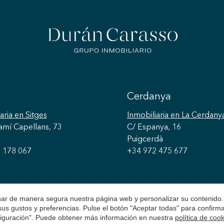
Cerdanya
aria
en Sitges
Inmobiliaria
en La Cerdany
amí Capellans, 73
C/ Espanya, 16
Puigcerdà
 178 067
+34 972 475 677
onar de manera segura nuestra página web y personalizar su contenido.
 sus gustos y preferencias. Pulse el botón "Aceptar todas" para confir
nfiguración". Puede obtener más información en nuestra
política de coo