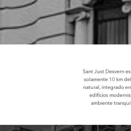
Técnic
Este sit
mejorar
instala
pudiend
deberá 
de la p
Analít
Permite
sitio we
medició
Sant Just Desvern es
los usua
que hac
solamente 10 km del
del usu
natural, integrado en
experie
edificios modernis
Market
ambiente tranquil
Estas c
eleccio
hábitos
en el si