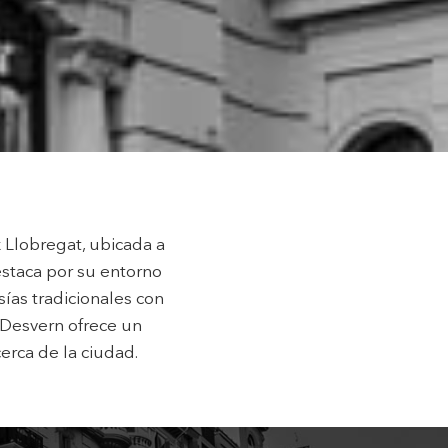
activas
d de
egador
ue
egación
 de este
a
ión de
 Llobregat, ubicada a
s de uso
rencia
staca por su entorno
ejor
sías tradicionales con
t Desvern ofrece un
erca de la ciudad.
s y
us
gación