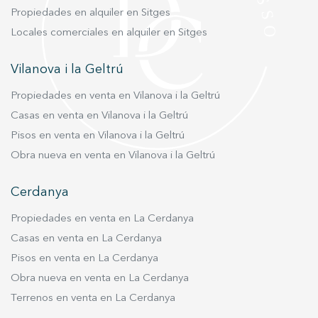
espectacular solárium privado en la planta
Propiedades en alquiler en Sitges
superior. Cada vivienda ha sido diseñada para
Locales comerciales en alquiler en Sitges
aprovechar al máximo la luz natural y ofrecer
espacios cómodos, funcionales y bien
Vilanova i la Geltrú
distribuidos. El edificio contará con calificación
energética A, lo que se traduce en un
Propiedades en venta en Vilanova i la Geltrú
importante ahorro en consumo energético.
Casas en venta en Vilanova i la Geltrú
Incorpora sistema de aerotermia para
Pisos en venta en Vilanova i la Geltrú
climatización, así como un alto nivel de
Obra nueva en venta en Vilanova i la Geltrú
aislamiento mediante lana de roca, carpintería
con doble acristalamiento y rotura de puente
térmico, garantizando un excelente confort
Cerdanya
térmico y acústico. Las viviendas disponen de
Propiedades en venta en La Cerdanya
cocinas completamente equipadas con
Casas en venta en La Cerdanya
mobiliario, encimera de Silestone y
Pisos en venta en La Cerdanya
electrodomésticos Teka, incluyendo horno,
vitrocerámica y campana extractora. Además,
Obra nueva en venta en La Cerdanya
cuentan con conexión de fibra óptica y sistema
Terrenos en venta en La Cerdanya
de videoportero, aportando comodidad y