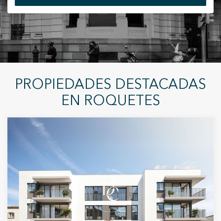
+34 935 178 067
Modificar cookies
PROPIEDADES DESTACADAS
Técnicas y funcionales
Siempre activas
EN ROQUETES
ES
CA
EN
FR
Este sitio web utiliza Cookies propias para recopilar
información con la finalidad de mejorar nuestros servicios.
Si continua navegando, supone la aceptación de la
instalación de las mismas. El usuario tiene la posibilidad
de configurar su navegador pudiendo, si así lo desea,
impedir que sean instaladas en su disco duro, aunque
deberá tener en cuenta que dicha acción podrá ocasionar
dificultades de navegación de la página web.
Analíticas y personalización
Permiten realizar el seguimiento y análisis del
comportamiento de los usuarios de este sitio web. La