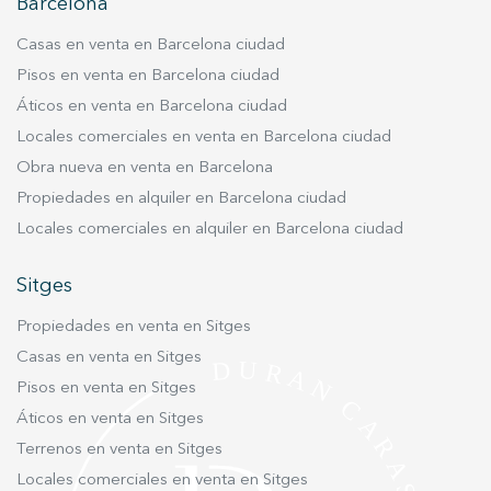
Barcelona
propuesta pensada para el día a día, con 17
Casas en venta en Barcelona ciudad
viviendas diseñadas para ofrecer funcionalidad,
confort y eficiencia. Además, muchas de ellas
Pisos en venta en Barcelona ciudad
disfrutan de agradables espacios exteriores y
Áticos en venta en Barcelona ciudad
magníficas vistas abiertas, especialmente los
Locales comerciales en venta en Barcelona ciudad
áticos dúplex, que cuentan con amplias terrazas
Obra nueva en venta en Barcelona
y solárium privado, convirtiéndose en espacios
Propiedades en alquiler en Barcelona ciudad
ideales para disfrutar del clima mediterráneo
Locales comerciales en alquiler en Barcelona ciudad
durante todo el año. La promoción ofrece
diferentes tipologías adaptadas a distintas
Sitges
necesidades. Dispone de cinco plantas bajas
con jardín privado, de dos y tres habitaciones,
Propiedades en venta en Sitges
perfectas para quienes buscan disfrutar de un
Casas en venta en Sitges
espacio exterior propio. También cuenta con
Pisos en venta en Sitges
cinco viviendas en planta primera, de dos y tres
habitaciones, todas ellas con balcón, y siete
Áticos en venta en Sitges
áticos dúplex de tres habitaciones que
Terrenos en venta en Sitges
disponen de balcón en la planta principal y un
Locales comerciales en venta en Sitges