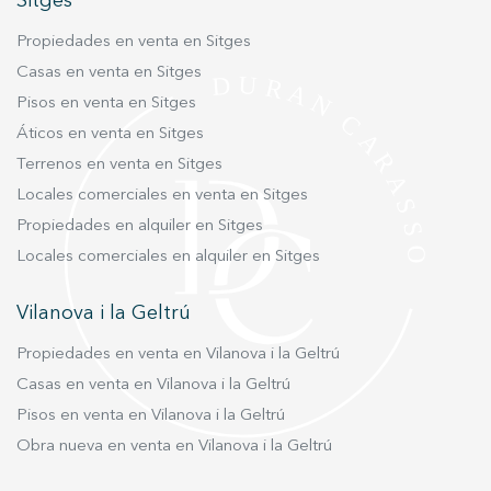
Sitges
mejor experiencia a través de productos recomendados.
Propiedades en venta en Sitges
Marketing y publicidad
Casas en venta en Sitges
Pisos en venta en Sitges
Estas cookies son utilizadas para almacenar información
sobre las preferencias y elecciones personales del usuario
Áticos en venta en Sitges
a través de la observación continuada de sus hábitos de
navegación. Gracias a ellas, podemos conocer los hábitos
Terrenos en venta en Sitges
de navegación en el sitio web y mostrar publicidad
relacionada con el perfil de navegación del usuario.
Locales comerciales en venta en Sitges
Propiedades en alquiler en Sitges
Locales comerciales en alquiler en Sitges
Vilanova i la Geltrú
Propiedades en venta en Vilanova i la Geltrú
Casas en venta en Vilanova i la Geltrú
Pisos en venta en Vilanova i la Geltrú
Obra nueva en venta en Vilanova i la Geltrú