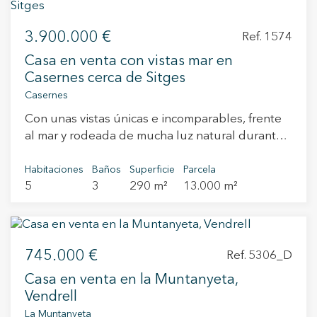
3.900.000 €
Ref. 1574
Casa en venta con vistas mar en
Casernes cerca de Sitges
Casernes
Con unas vistas únicas e incomparables, frente
al mar y rodeada de mucha luz natural durante
todo el día, se encuentra esta imponente
casa bi-centenaria reformada en su totalidad con
Habitaciones
Baños
Superficie
Parcela
5
3
290 m²
13.000 m²
mucho gusto. Se trata de una casa unifamiliar de
dos plantas con jardín, parking y piscina privada.
En la planta principal o planta baja, se ubica la
cocina con acceso al jardín de más de
745.000 €
200 m² que incluye un comedor de verano.
Ref. 5306_D
También se encuentran en la misma planta un
Casa en venta en la Muntanyeta,
salón comedor con vistas indescriptibles al mar,
Vendrell
una sala de estar y un baño completo. En la
La Muntanyeta