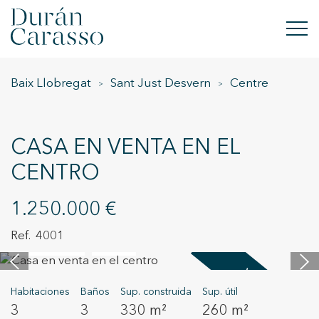
Baix Llobregat
Sant Just Desvern
Centre
COMPRAR
ALQUILAR
CASA EN VENTA EN EL
VENDER
CENTRO
OBRA NUEVA
1.250.000 €
INVERSIONES
4001
50 imágenes
Vídeo
GRUPO DC
Vendido
Habitaciones
Baños
Sup. construida
Sup. útil
CONTACTO
3
3
330 m²
260 m²