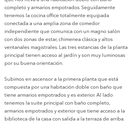
completo y armarios empotrados. Seguidamente
tenemos la cocina office totalmente equipada
Modificar cookies
conectada a una amplia zona de comedor
independiente que comunica con un magno salón
con dos zonas de estar, chimenea clásica y altos
Técnicas y funcionales
Siempre activas
ventanales magistrales. Las tres estancias de la planta
Este sitio web utiliza Cookies propias para recopilar
principal tienen acceso al jardín y son muy luminosas
información con la finalidad de mejorar nuestros servicios.
por su buena orientación.
Si continua navegando, supone la aceptación de la
instalación de las mismas. El usuario tiene la posibilidad
de configurar su navegador pudiendo, si así lo desea,
impedir que sean instaladas en su disco duro, aunque
Subimos en ascensor a la primera planta que está
deberá tener en cuenta que dicha acción podrá ocasionar
compuesta por una habitación doble con baño que
dificultades de navegación de la página web.
tiene armarios empotrados y es exterior. Al lado
Analíticas y personalización
tenemos la suite principal con baño completo,
armarios empotrados y exterior que tiene acceso a la
Permiten realizar el seguimiento y análisis del
comportamiento de los usuarios de este sitio web. La
biblioteca de la casa con salida a la terraza de arriba.
información recogida mediante este tipo de cookies se
utiliza en la medición de la actividad de la web para la
elaboración de perfiles de navegación de los usuarios con