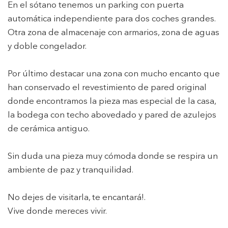
En el sótano tenemos un parking con puerta
el fin de introducir mejoras en función del análisis de los
datos de uso que hacen los usuarios del servicio. Permiten
automática independiente para dos coches grandes.
guardar la información de preferencia del usuario para
mejorar la calidad de nuestros servicios y para ofrecer una
Otra zona de almacenaje con armarios, zona de aguas
mejor experiencia a través de productos recomendados.
y doble congelador.
Marketing y publicidad
Por último destacar una zona con mucho encanto que
Estas cookies son utilizadas para almacenar información
han conservado el revestimiento de pared original
sobre las preferencias y elecciones personales del usuario
a través de la observación continuada de sus hábitos de
donde encontramos la pieza mas especial de la casa,
navegación. Gracias a ellas, podemos conocer los hábitos
la bodega con techo abovedado y pared de azulejos
de navegación en el sitio web y mostrar publicidad
relacionada con el perfil de navegación del usuario.
de cerámica antiguo.
Sin duda una pieza muy cómoda donde se respira un
ambiente de paz y tranquilidad.
No dejes de visitarla, te encantará!.
Vive donde mereces vivir.