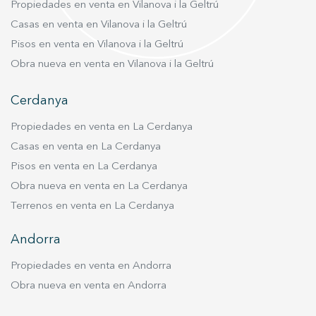
Propiedades en venta en Vilanova i la Geltrú
armarios empotrados en una zona tipo vestidor
muy amplia y con mucho espacio de
Casas en venta en Vilanova i la Geltrú
almacenamiento. Para terminar con esta planta,
Pisos en venta en Vilanova i la Geltrú
encontramos dos habitaciones dobles más con
Obra nueva en venta en Vilanova i la Geltrú
baño privado y televisor: una con vistas al mar y
la otra con vistas al jardín. Si accedemos a la
Cerdanya
segunda planta, podremos encontrar dos
habitaciones con baño, una de ellas doble y la
Propiedades en venta en La Cerdanya
otra triple con un espacio adicional donde se
Casas en venta en La Cerdanya
encuentra un sofá cama doble. Es posible
Pisos en venta en La Cerdanya
acceder a todas estas plantas usando el
Obra nueva en venta en La Cerdanya
ascenor. Finalmente, en la última planta baja hay
Terrenos en venta en La Cerdanya
un sexto dormitorio que se puede usar como
sala de servicio, donde contarás con dos camas y
Andorra
un baño con ducha. La entrada a la sala de
lavandería también se encuentra en esta planta.
Propiedades en venta en Andorra
Por otro lado, la casa de invitados es
Obra nueva en venta en Andorra
independiente y está totalmente equipada con
un dormitorio doble con baño. Este espacio