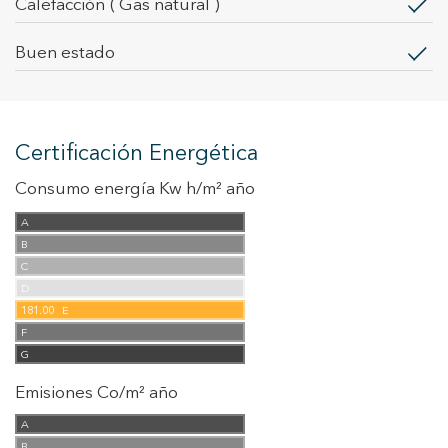
calefacción
( Gas natural )
Buen estado
Certificación Energética
Consumo energía Kw h/m² año
A
B
C
D
181.00
E
F
G
Emisiones Co/m² año
A
B