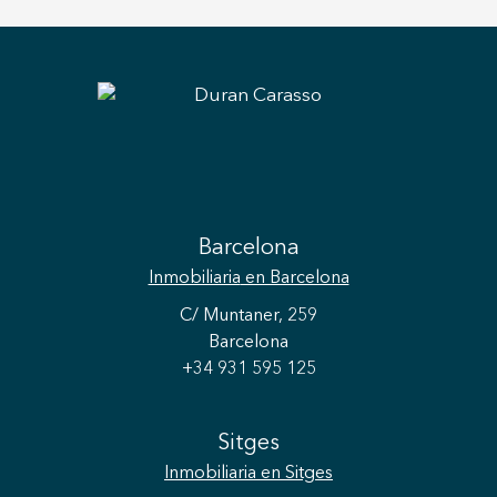
dispone también de una sala de estar con sofá,
mesa de mármol, precioso sofá, TV y una
pequeña cocina con nevera. Todo ello con vistas
a los jardines y con su propia terraza privada con
sofás y mesa exterior. Se encuentra en el
extremo de la parcela separada de la villa
principal por hermosos jardines, una fuente, la
piscina y una gran zona para relajarse con
barbacoa y mesa para tus reunciones al aire
Barcelona
libre. Definitivamente, la villa Isla Cozumel es
Inmobiliaria
en Barcelona
¡una joya única en Sitges! Y recuerda, vive
donde mereces vivir, con Duran Carasso.
C/ Muntaner, 259
Barcelona
+34 931 595 125
Sitges
Inmobiliaria
en Sitges