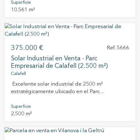
Tarragona, cerca de la escuela principal, las
Superficie
tranquilidad y naturaleza. ¡No dejes pasar esta
10.561 m²
pistas de pádel, el CAP y el centro deportivo. El
oportunidad única de construir tu hogar en un
solar se encuentra en la carretera de Vilabella,
entorno natural privilegiado, con todas las
en una parcela totalmente plana. Ubicado a 5
comodidades a tu alcance! Contáctanos ahora
minutos de Valls y a 20 minutos de Tarragona.
para más información y para visitar estas
Según el planeamiento urbanístico, cabe la
parcelas exclusivas.
375.000 €
posibilidad de construir 40 casas unifamiliares o
Ref. 5666
un edificio plurifamiliar de 60 viviendas. Se trata
Solar Industrial en Venta - Parc
de una población que dispone de todos los
Empresarial de Calafell (2.500 m²)
servicios necesarios, con un polígono industrial
Calafell
en expansión y con demanda de nueva vivienda.
Excelente solar industrial de 2500 m²
No dudes en llamarnos para más información.
estratégicamente ubicado en el Parc
Empresarial de Calafell, frente al supermercado
Aldi y con acceso directo desde la carretera, lo
Superficie
2.500 m²
que garantiza alta visibilidad para el tráfico
rodado. Este terreno destaca por su excelente
conectividad, ya que se encuentra a escasos
metros de las entradas y salidas de la autopista