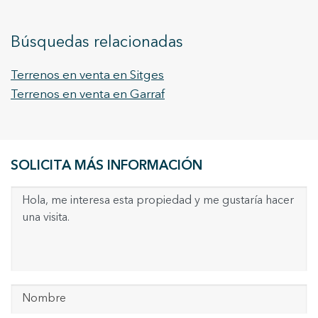
Analíticas y personalización
Permiten realizar el seguimiento y análisis del
Búsquedas relacionadas
comportamiento de los usuarios de este sitio web. La
información recogida mediante este tipo de cookies se
utiliza en la medición de la actividad de la web para la
Terrenos en venta en Sitges
elaboración de perfiles de navegación de los usuarios con
el fin de introducir mejoras en función del análisis de los
Terrenos en venta en Garraf
datos de uso que hacen los usuarios del servicio. Permiten
guardar la información de preferencia del usuario para
mejorar la calidad de nuestros servicios y para ofrecer una
mejor experiencia a través de productos recomendados.
SOLICITA MÁS INFORMACIÓN
Marketing y publicidad
Estas cookies son utilizadas para almacenar información
sobre las preferencias y elecciones personales del usuario
a través de la observación continuada de sus hábitos de
navegación. Gracias a ellas, podemos conocer los hábitos
de navegación en el sitio web y mostrar publicidad
relacionada con el perfil de navegación del usuario.