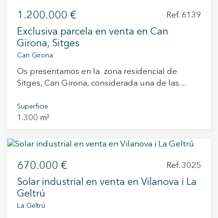
1.200.000 €
Ref. 6139
Exclusiva parcela en venta en Can
Girona, Sitges
Can Girona
Os presentamos en la zona residencial de
Sitges, Can Girona, considerada una de las
zonas residenciales más tranquilas de la
localidad, una parcela de 1300 m2 que permite
Superficie
1.300 m²
construir una casa unifamiliar. En uno de los
entornos naturales más bellos del pueblo, en la
zona oriental de Sitges se rodea de bosque, con
vistas al mar y al Golf de Terramar, uno de los
670.000 €
campos con certificación Biosphere para Golf. A
Ref. 3025
pocos minutos del centro de Sitges, de las
Solar industrial en venta en Vilanova i La
playa, con buenas conexiones para las
Geltrú
localidades vecinas, el aeropuerto del Prat, la C-
La Geltrú
32 y la ciudad de Barcelona. La parcela a dividir