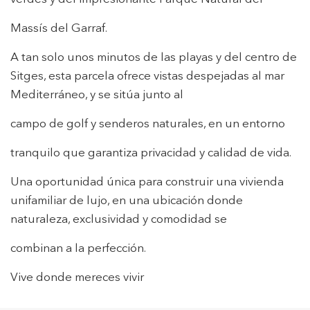
Massís del Garraf.
A tan solo unos minutos de las playas y del centro de
Sitges, esta parcela ofrece vistas despejadas al mar
Mediterráneo, y se sitúa junto al
campo de golf y senderos naturales, en un entorno
Modificar cookies
tranquilo que garantiza privacidad y calidad de vida.
Una oportunidad única para construir una vivienda
Técnicas y funcionales
Siempre activas
unifamiliar de lujo, en una ubicación donde
Este sitio web utiliza Cookies propias para recopilar
información con la finalidad de mejorar nuestros servicios.
naturaleza, exclusividad y comodidad se
Si continua navegando, supone la aceptación de la
instalación de las mismas. El usuario tiene la posibilidad
combinan a la perfección.
de configurar su navegador pudiendo, si así lo desea,
impedir que sean instaladas en su disco duro, aunque
deberá tener en cuenta que dicha acción podrá ocasionar
Vive donde mereces vivir
dificultades de navegación de la página web.