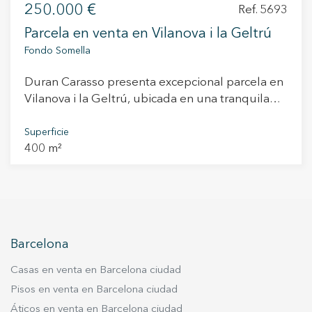
250.000 €
C-32 y la carretera N-340, facilitando el acceso
Ref. 5693
logístico y comercial. Características Principales:
Parcela en venta en Vilanova i la Geltrú
Superficie: 2.500 m² Ubicación Premium: En la
Fondo Somella
entrada del Parc Empresarial, con gran
visibilidad desde la carretera. Acceso Rápido y
Duran Carasso presenta excepcional parcela en
Fácil: Próximo a vías principales como la
Vilanova i la Geltrú, ubicada en una tranquila
autopista C-32 y la N-340. Calificación
zona residencial a menos de 4 km del centro de
Urbanística: Uso industrial permitido para la
la ciudad. Esta parcela, cada una con una
Superficie
construcción de grandes naves. Posibilidad de
400 m²
superficie aproximada de 400 m², ofrecen una
destinarlo a múltiples usos comerciales: Bar y
oportunidad única para aquellos que desean
restaurante, comercial y almacén, oficinas,
construir su hogar ideal en un entorno apacible
industrial, educativo, sociocultural y religioso,
y bien conectado. La ubicación de esta parcela
así como recreativo, de ocio y deportivo, entre
es perfecta para familias que buscan la
otros. Esta es una oportunidad ideal para
proximidad a los servicios urbanos. A solo unos
desarrollar proyectos empresariales en una
Barcelona
minutos en coche, los residentes podrán
zona de creciente actividad económica y con
disfrutar de una amplia gama de comercios,
Casas en venta en Barcelona ciudad
excelente proyección.
restaurantes, escuelas y centros de salud, así
Pisos en venta en Barcelona ciudad
como de las hermosas playas que caracterizan
Áticos en venta en Barcelona ciudad