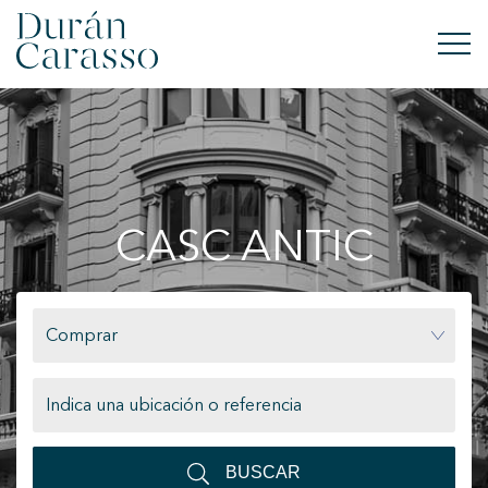
COMPRAR
ALQUILAR
CASC ANTIC
VENDER
OBRA NUEVA
Comprar
INVERSIONES
GRUPO DC
CONTACTO
BUSCAR