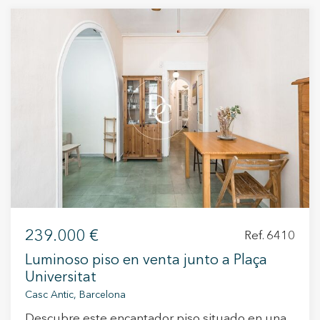
Permiten realizar el seguimiento y análisis del
comportamiento de los usuarios de este sitio web. La
información recogida mediante este tipo de cookies se
utiliza en la medición de la actividad de la web para la
elaboración de perfiles de navegación de los usuarios con
el fin de introducir mejoras en función del análisis de los
datos de uso que hacen los usuarios del servicio. Permiten
guardar la información de preferencia del usuario para
mejorar la calidad de nuestros servicios y para ofrecer una
mejor experiencia a través de productos recomendados.
Marketing y publicidad
Estas cookies son utilizadas para almacenar información
sobre las preferencias y elecciones personales del usuario
a través de la observación continuada de sus hábitos de
navegación. Gracias a ellas, podemos conocer los hábitos
de navegación en el sitio web y mostrar publicidad
relacionada con el perfil de navegación del usuario.
239.000 €
Ref. 6410
Luminoso piso en venta junto a Plaça
Universitat
Casc Antic, Barcelona
Descubre este encantador piso situado en una