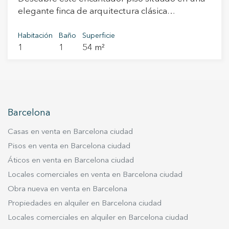
elegante finca de arquitectura clásica
barcelonesa, con vigas de madera vistas que
conservan todo el carácter y la esencia del
Habitación
Baño
Superficie
1
1
54 m²
barrio. La finca dispone de la ITE favorable y
ofrece un ambiente tranquilo y exclusivo, con
tan solo cinco vecinos (uno por planta). Ubicado
en el corazón de Ciutat Vella, a escasos minutos
de Plaça Universitat, Las Ramblas y el MACBA,
disfrutarás de una de las zonas más dinámicas y
Barcelona
demandadas de Barcelona. Una ubicación
Casas en venta en Barcelona ciudad
privilegiada, ideal tanto para vivir como para
invertir, rodeada de comercios, restaurantes,
Pisos en venta en Barcelona ciudad
universidades, transporte público y una amplia
Áticos en venta en Barcelona ciudad
oferta cultural. La vivienda destaca por su
Locales comerciales en venta en Barcelona ciudad
luminosidad gracias a su orientación sur y este,
Obra nueva en venta en Barcelona
que proporciona luz natural durante todo el día.
Propiedades en alquiler en Barcelona ciudad
El amplio y acogedor salón tiene salida a un
Locales comerciales en alquiler en Barcelona ciudad
agradable balcón, perfecto para disfrutar del