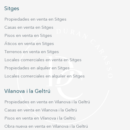
ambiente urbano. La cocina independiente ha
Sitges
sido reformada con un diseño moderno y
funcional. El piso dispone de una habitación
Propiedades en venta en Sitges
doble con armario empotrado, un estudio ideal
Casas en venta en Sitges
como despacho o habitación auxiliar, y un baño
Pisos en venta en Sitges
completo con plato de ducha. Entre sus
prestaciones destacan la calefacción y aire
Áticos en venta en Sitges
acondicionado mediante bomba de frío/calor,
Terrenos en venta en Sitges
garantizando el máximo confort durante todo el
Locales comerciales en venta en Sitges
año. Una excelente oportunidad tanto para
Propiedades en alquiler en Sitges
parejas que buscan vivir en el centro de
Locales comerciales en alquiler en Sitges
Barcelona como para inversores, gracias a su
inmejorable ubicación y a la alta demanda de la
Vilanova i la Geltrú
zona.
Propiedades en venta en Vilanova i la Geltrú
Casas en venta en Vilanova i la Geltrú
Pisos en venta en Vilanova i la Geltrú
Obra nueva en venta en Vilanova i la Geltrú