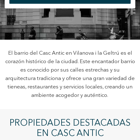
+34 935 178 067
Modificar cookies
El barrio del Casc Antic en Vilanova i la Geltrú es el
corazón histórico de la ciudad. Este encantador barrio
ES
CA
EN
FR
Técnicas y funcionales
Siempre activas
es conocido por sus calles estrechas y su
arquitectura tradiciona y ofrece una gran variedad de
Este sitio web utiliza Cookies propias para recopilar
información con la finalidad de mejorar nuestros servicios.
tieneas, restaurantes y servicios locales, creando un
Si continua navegando, supone la aceptación de la
instalación de las mismas. El usuario tiene la posibilidad
ambiente acogedor y auténtico.
de configurar su navegador pudiendo, si así lo desea,
impedir que sean instaladas en su disco duro, aunque
deberá tener en cuenta que dicha acción podrá ocasionar
dificultades de navegación de la página web.
PROPIEDADES DESTACADAS
Analíticas y personalización
EN CASC ANTIC