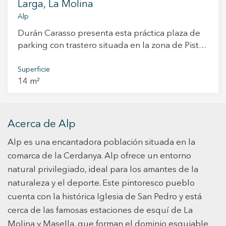
Larga, La Molina
quienes buscan una inversión con rentabilidad
en uno de los destinos de montaña más
Alp
valorados del Pirineo catalán. Una oportunidad
Durán Carasso presenta esta práctica plaza de
ideal para disfrutar de la montaña, el esquí y la
parking con trastero situada en la zona de Pista
naturaleza en cualquier época del año, en un
Larga de La Molina, una ubicación
entorno privilegiado y con excelentes
especialmente cómoda para quienes buscan
Superficie
conexiones. Vive donde mereces vivir.
14 m²
seguridad, accesibilidad y proximidad directa a
uno de los puntos más activos de la estación. Se
encuentra en la Avinguda de la Generalitat,
justo delante de la bolera de La Molina y a
Acerca de Alp
pocos pasos de la zona de pistas, lo que la
Alp es una encantadora población situada en la
convierte en una solución ideal tanto para
propietarios de segunda residencia como para
comarca de la Cerdanya. Alp ofrece un entorno
amantes del esquí que desean evitar las
natural privilegiado, ideal para los amantes de la
complicaciones de aparcamiento durante la
naturaleza y el deporte. Este pintoresco pueblo
temporada. La plaza dispone de una superficie
cuenta con la histórica Iglesia de San Pedro y está
total de 14 m², ofreciendo espacio suficiente
cerca de las famosas estaciones de esquí de La
para estacionar el vehículo con comodidad y
Molina y Masella, que forman el dominio esquiable