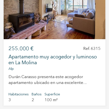
+34 935 178 067
255.000 €
Ref. 6315
ES
CA
EN
FR
Apartamento muy acogedor y luminoso
en La Molina
Alp
Durán Carasso presenta este acogedor
apartamento ubicado en una excelente
Modificar cookies
localización para los amantes de la montaña y el
esquí, donde se combinan el confort, la
Habitaciones
Baños
Superficie
3
2
100 m²
tranquilidad y el contacto con la naturaleza. El
Técnicas y funcionales
Siempre activas
salón destaca por su gran luminosidad y su