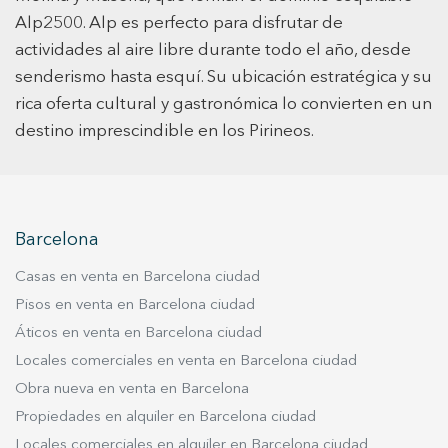
mantenerlo protegido en todo momento. El
Alp2500. Alp es perfecto para disfrutar de
acceso al parking se realiza mediante puerta
actividades al aire libre durante todo el año, desde
automática con mando a distancia, lo que
garantiza una entrada rápida, cómoda y segura,
senderismo hasta esquí. Su ubicación estratégica y su
especialmente en los días de mayor afluencia en
rica oferta cultural y gastronómica lo convierten en un
la estación. Tener el coche resguardado del frío,
destino imprescindible en los Pirineos.
la nieve o las inclemencias meteorológicas es
una gran ventaja en un entorno de montaña
como La Molina, donde las condiciones pueden
cambiar rápidamente. Además, la propiedad
Barcelona
incluye un trastero de aproximadamente 1,7 m²,
un complemento muy útil para guardar esquís,
Casas en venta en Barcelona ciudad
botas, cascos u otro material deportivo sin
Pisos en venta en Barcelona ciudad
necesidad de transportarlo continuamente. Este
Áticos en venta en Barcelona ciudad
espacio adicional permite mantener el
Locales comerciales en venta en Barcelona ciudad
equipamiento organizado y listo para usar en
cada escapada a la nieve. Una oportunidad
Obra nueva en venta en Barcelona
interesante para disponer de un espacio seguro
Propiedades en alquiler en Barcelona ciudad
y práctico en una de las áreas más valoradas de
Locales comerciales en alquiler en Barcelona ciudad