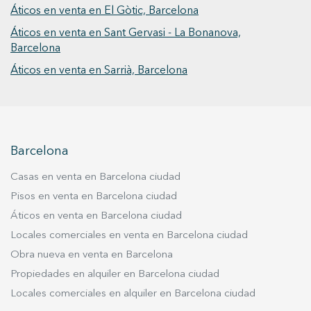
Áticos en venta en El Gòtic, Barcelona
toda la propiedad. Dos dormitorios principal en
suite con vestidor y despacho en galeria privada
Áticos en venta en Sant Gervasi - La Bonanova,
, Segundo Dormitorio y un segundo baño. Esta
Barcelona
propiedad es ideal para quienes buscan una
Áticos en venta en Sarrià, Barcelona
residencia céntrica, elegante, luminosa lista para
entrar a vivir, en una de las zonas más
prestigiosas de Barcelona. ¡No pierda la
oportunidad de visitar este espectacular piso y
descubrir todo lo que tiene para ofrecer!
Barcelona
#ViveDondeMerecesVivir
Casas en venta en Barcelona ciudad
Pisos en venta en Barcelona ciudad
Áticos en venta en Barcelona ciudad
Locales comerciales en venta en Barcelona ciudad
Obra nueva en venta en Barcelona
Propiedades en alquiler en Barcelona ciudad
Locales comerciales en alquiler en Barcelona ciudad