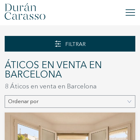
COMPRAR
FILTRAR
ALQUILAR
ÁTICOS EN VENTA EN
VENDER
BARCELONA
OBRA NUEVA
8 Áticos en venta en Barcelona
INVERSIONES
Ordenar por
GRUPO DC
CONTACTO