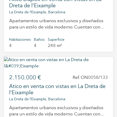
terraza de 80mts de uso exclusivo. Además,
Dreta de l'Eixample
cuenta con ventanas insonorizadas.
La Dreta de l'Eixample, Barcelona
Climatización y suministro de agua
Apartamentos urbanos exclusivos y diseñados
caliente aerotérmico, alarma y todas las
para un estilo de vida moderno. Cuentan con
instalaciones a estrenar. Viva en un entorno
unos acabados impecables, a cargo de los
emblematico, centrico y la comodidad de una
interioristas del Estudio Vilablanch. Se trata de
Habitaciones
Baños
Superficie
obra nueva contemporanea.
4
4
248 m²
una promoción emblemática en la ciudad, que
#ViveDondeMerecesVivir
redefine la vida urbana de lujo. Una
oportunidad excepcional para formar un hogar y
disfrutar de un alto potencial de inversión en
uno de los barrios más exclusivos de Barcelona.
2.150.000 €
La fachada original data de 1880 y ha sido
Ref. ON0058/133
respetuosamente restaurada mientras que los
Atico en venta con vistas en La Dreta de
interiores han sufrido una renovación total. Toda
l'Eixample
la estructura ha sido reforzada. Se ha
La Dreta de l'Eixample, Barcelona
impermeabilizado para recibir el beneficio de
Apartamentos urbanos exclusivos y diseñados
una garantía de seguro de diez años
para un estilo de vida moderno. Cuentan con
equivalente a un edificio de nueva construcción.