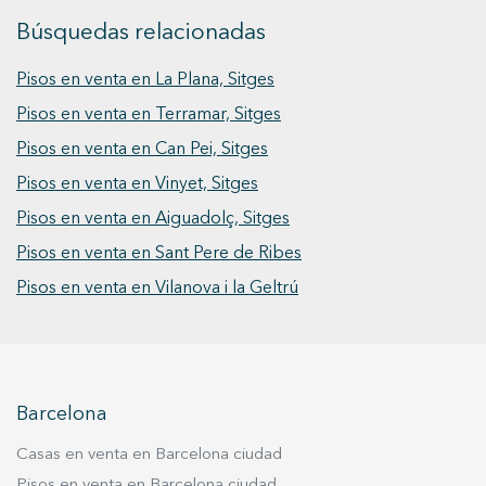
servicios, colegios y zonas comerciales, haciendo
cuenta con una magnífica zona ajardinada,
Búsquedas relacionadas
de este lugar el hogar ideal. Vive donde
piscina comunitaria y acceso privado
mereces vivir
practicamente directo a la playa, convirtiendo
Pisos en venta en La Plana, Sitges
cada día en una experiencia de vacaciones
Pisos en venta en Terramar, Sitges
permanentes. Una propiedad que combina
amplitud, confort, exclusividad y una ubicación
Pisos en venta en Can Pei, Sitges
excepcional para quienes desean vivir junto al
Pisos en venta en Vinyet, Sitges
mar sin renunciar a la comodidad de tener el
Pisos en venta en Aiguadolç, Sitges
centro de Sitges a pocos minutos caminando. No
dude en contactar con Duran Carasso para
Pisos en venta en Sant Pere de Ribes
descubrir esta magnífica propiedad y concertar
Pisos en venta en Vilanova i la Geltrú
una visita. Vive dónde mereces vivir.
Barcelona
Casas en venta en Barcelona ciudad
Pisos en venta en Barcelona ciudad