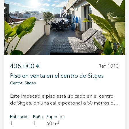
+34 935 178 067
ES
CA
EN
FR
435.000 €
Ref. 1013
Piso en venta en el centro de Sitges
Centre, Sitges
Este impecable piso está ubicado en el centro
de Sitges, en una calle peatonal a 50 metros de
la playa. Al lado de los principales servicios,
tiendas, restauración, zona de ocio y a tan solo
Habitación
Baño
Superficie
1
1
60 m²
10 minutos de la estación de RENFE. El piso