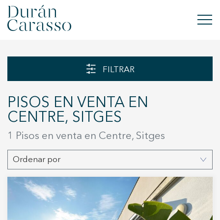
COMPRAR
FILTRAR
ALQUILAR
PISOS EN VENTA EN
VENDER
CENTRE, SITGES
OBRA NUEVA
1 Pisos en venta en Centre, Sitges
INVERSIONES
Ordenar por
GRUPO DC
CONTACTO