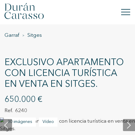
Garraf
Sitges
COMPRAR
ALQUILAR
EXCLUSIVO APARTAMENTO
VENDER
CON LICENCIA TURÍSTICA
EN VENTA EN SITGES.
OBRA NUEVA
INVERSIONES
650.000 €
6240
GRUPO DC
30 imágenes
Vídeo
CONTACTO