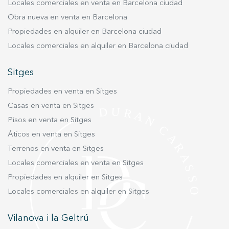
Locales comerciales en venta en Barcelona ciudad
espacio de almacenaje, conectando con un
Obra nueva en venta en Barcelona
salón-comedor de diseño contemporáneo,
donde un gran ventanal inunda la estancia de
Propiedades en alquiler en Barcelona ciudad
luz natural y ofrece unas vistas espectaculares.
Locales comerciales en alquiler en Barcelona ciudad
La habitación doble, también muy luminosa,
cuenta con un amplio ventanal y armarios
Sitges
empotrados. El baño, de estilo moderno,
Propiedades en venta en Sitges
dispone de una ducha amplia y acabados de
alta calidad. La vivienda cuenta con suelos de
Casas en venta en Sitges
parquet y un sistema de climatización por
Pisos en venta en Sitges
conducto central para garantizar el máximo
Áticos en venta en Sitges
confort en cualquier época del año. Todos los
Terrenos en venta en Sitges
muebles de la vivienda son opcionales. Vivir en
Locales comerciales en venta en Sitges
esta ubicación privilegiada significa estar a
Propiedades en alquiler en Sitges
escasos minutos del mar, rodeado de los
mejores restaurantes, comercios y servicios de la
Locales comerciales en alquiler en Sitges
Barceloneta. La zona ofrece una conexión
inmejorable con el transporte público,
Vilanova i la Geltrú
permitiendo un acceso rápido al centro de la