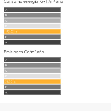
Consumo energía Kw h/m² año
A
B
C
D
172.00
E
F
G
Emisiones Co/m² año
A
B
C
D
36.00
E
F
G