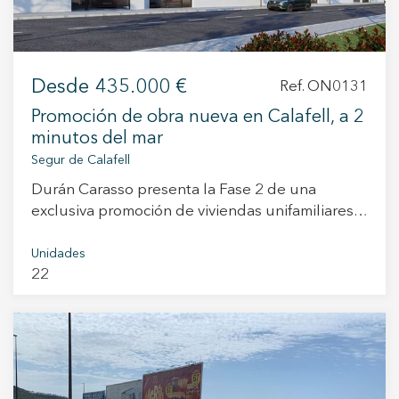
mensuales para adultos y niños enfocadas en la
naturaleza, el bienestar o la gastronomía
Desde
435.000 €
Ref. ON0131
Promoción de obra nueva en Calafell, a 2
minutos del mar
Segur de Calafell
Durán Carasso presenta la Fase 2 de una
exclusiva promoción de viviendas unifamiliares
de obra nueva en Segur de Calafell, a pocos
minutos a pie de la playa. Un proyecto que
Unidades
22
combina diseño contemporáneo, confort y
eficiencia, pensado para disfrutar de la
tranquilidad y del encanto de la costa sin
renunciar a la comodidad de un hogar moderno.
Cada vivienda cuenta con una superficie
construida de aproximadamente 150 m²,