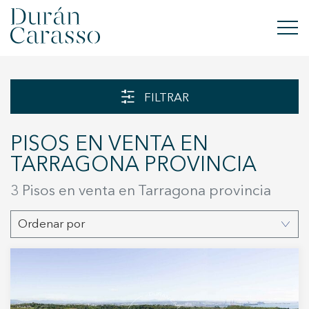
COMPRAR
FILTRAR
ALQUILAR
PISOS EN VENTA EN
VENDER
TARRAGONA PROVINCIA
OBRA NUEVA
3 Pisos en venta en Tarragona provincia
INVERSIONES
Ordenar por
GRUPO DC
CONTACTO