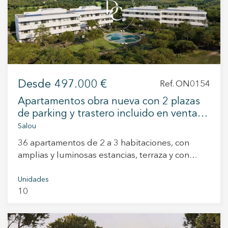
+34 935 178 067
Desde
497.000 €
Ref. ON0154
Apartamentos obra nueva con 2 plazas
ES
CA
EN
FR
de parking y trastero incluido en venta
en Salou
Salou
36 apartamentos de 2 a 3 habitaciones, con
amplias y luminosas estancias, terraza y con
acceso a una zona comunitaria con piscina. Los
apartamentos forman parte del resort privado,
Unidades
10
junto al mar, a 10 minutos de Tarragona y a 1
hora y 20 minutos de Barcelona. Descubra los
tres campos de golf de primerísimo nivel