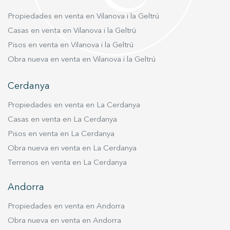
para ofrecer! #ViveDondeMerecesVivir
establecer un hogar en una ubicación
Propiedades en venta en Vilanova i la Geltrú
privilegiada, esta promoción ofrece un
Casas en venta en Vilanova i la Geltrú
excelente potencial de revalorización e inversión
en uno de los mercados inmobiliarios más
Pisos en venta en Vilanova i la Geltrú
sólidos y demandados de la ciudad.
Obra nueva en venta en Vilanova i la Geltrú
Disponemos de dosier completo de la
promoción, memoria de calidades, planos,
Cerdanya
tipologías disponibles y lista de precios.
Propiedades en venta en La Cerdanya
Estaremos encantados de recibirte en nuestras
oficinas para presentarte el proyecto con todo
Casas en venta en La Cerdanya
detalle y organizar una visita privada a la obra.
Pisos en venta en La Cerdanya
Vive donde mereces vivir.
Obra nueva en venta en La Cerdanya
Terrenos en venta en La Cerdanya
Andorra
Propiedades en venta en Andorra
Obra nueva en venta en Andorra