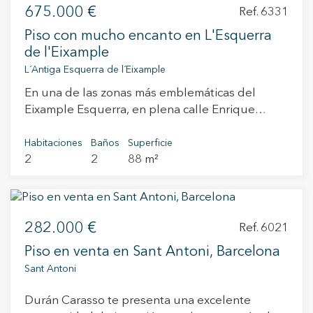
675.000 €
Ref. 6331
Piso con mucho encanto en L'Esquerra
de l'Eixample
L´Antiga Esquerra de l´Eixample
En una de las zonas más emblemáticas del
Eixample Esquerra, en plena calle Enrique
Granados, encontramos esta magnífica vivienda
de 82 m² situada en una finca clásica del año
Habitaciones
Baños
Superficie
2
2
88 m²
1900. Se trata de una propiedad con gran
encanto arquitectónico, que conserva sus
elementos originales, como los suelos
hidráulicos. Destaca por su excelente ubicación
282.000 €
en pleno corazón de Barcelona y en una calle
Ref. 6021
semi peatonal. La vivienda ofrece una
Piso en venta en Sant Antoni, Barcelona
distribución muy equilibrada y funcional. La
Sant Antoni
zona de día se compone de un acogedor salón-
comedor, caracterizado por sus techos altos con
Durán Carasso te presenta una excelente
volta catalana, que aportan amplitud,