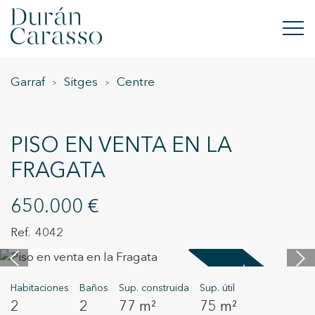
Garraf
Sitges
Centre
COMPRAR
ALQUILAR
PISO EN VENTA EN LA
VENDER
FRAGATA
OBRA NUEVA
650.000 €
INVERSIONES
4042
23 imágenes
GRUPO DC
Vendido
Habitaciones
Baños
Sup. construida
Sup. útil
CONTACTO
2
2
77 m²
75 m²