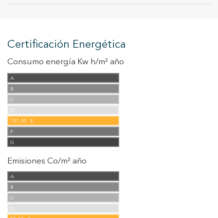
Estas cookies son utilizadas para almacenar información
sobre las preferencias y elecciones personales del usuario
a través de la observación continuada de sus hábitos de
navegación. Gracias a ellas, podemos conocer los hábitos
Certificación Energética
de navegación en el sitio web y mostrar publicidad
relacionada con el perfil de navegación del usuario.
Consumo energía Kw h/m² año
A
B
C
D
151.00
E
F
G
Emisiones Co/m² año
A
B
C
D